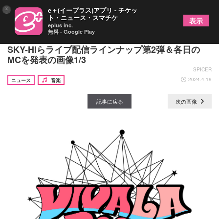
×
e＋(イープラス)アプリ - チケッ
ト・ニュース・スマチケ
表示
eplus inc.
無料 - Google Play
有料生配信『ビバラ!オンライン 2024』HYDE、
SKY-HIらライブ配信ラインナップ第2弾＆各日の
MCを発表の画像1/3
SPICER
2024.4.19
ニュース
音楽
記事に戻る
次の画像