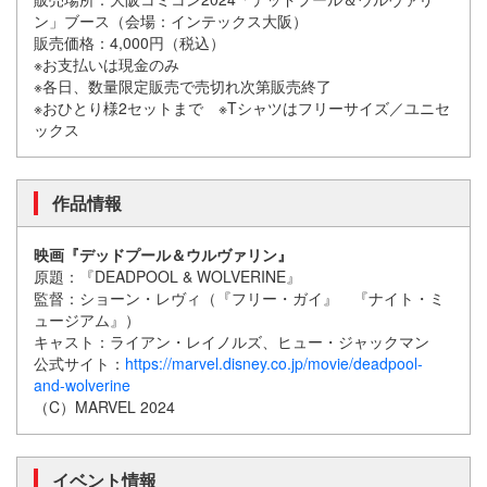
ン」ブース（会場：インテックス大阪）
販売価格：4,000円（税込）
※お支払いは現金のみ
※各日、数量限定販売で売切れ次第販売終了
※おひとり様2セットまで ※Tシャツはフリーサイズ／ユニセ
ックス
作品情報
映画『デッドプール＆ウルヴァリン』
原題：『DEADPOOL & WOLVERINE』
監督：ショーン・レヴィ（『フリー・ガイ』 『ナイト・ミ
ュージアム』）
キャスト：ライアン・レイノルズ、ヒュー・ジャックマン
公式サイト：
https://marvel.disney.co.jp/movie/deadpool-
and-wolverine
（C）MARVEL 2024
イベント情報