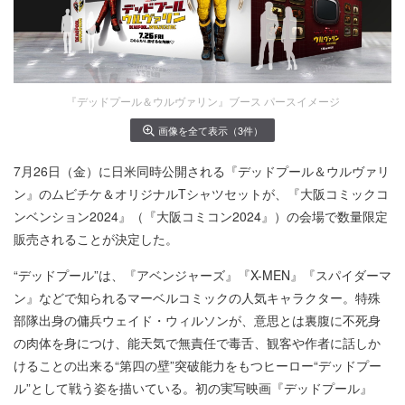
『デッドプール＆ウルヴァリン』ブース パースイメージ
画像を全て表示（3件）
7月26日（金）に日米同時公開される『デッドプール＆ウルヴァリ
ン』のムビチケ＆オリジナルTシャツセットが、『大阪コミックコ
ンベンション2024』（『大阪コミコン2024』）の会場で数量限定
販売されることが決定した。
“デッドプール”は、『アベンジャーズ』『X-MEN』『スパイダーマ
ン』などで知られるマーベルコミックの人気キャラクター。特殊
部隊出身の傭兵ウェイド・ウィルソンが、意思とは裏腹に不死身
の肉体を身につけ、能天気で無責任で毒舌、観客や作者に話しか
けることの出来る“第四の壁”突破能力をもつヒーロー“デッドプー
ル”として戦う姿を描いている。初の実写映画『デッドプール』