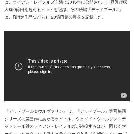
は、ライアン・レイノルズ主演で2016年に公開され、世界興行収
入850億円を超えるヒットを記録。その続編『デッドプール2』
は、R指定作品ながら1,120億円超の興収を記録した。
『デッドプール＆ウルヴァリン』は、『デッドプール』実写映画
シリーズの第三作にあたるタイトル。ウェイド・ウィルソン／デ
ッドプール役のライアン・レイノルズが続投するほか、同じくマ
ーベルコミックスの人気キャラクターである『X-MEN』シリーズ