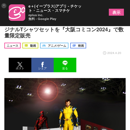
×
e＋(イープラス)アプリ - チケッ
ト・ニュース・スマチケ
表示
eplus inc.
無料 - Google Play
『デッドプール＆ウルヴァリン』 ムビチケ＆オリ
ジナルTシャツセットを『大阪コミコン2024』で数
量限定販売
ニュース
動画
アニメ/ゲーム
映画
2024.4.20
ポスト
シェア
送る