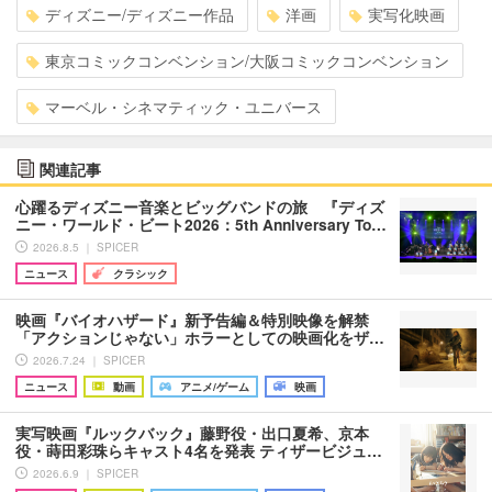
ディズニー/ディズニー作品
洋画
実写化映画
東京コミックコンベンション/大阪コミックコンベンション
マーベル・シネマティック・ユニバース
関連記事
心躍るディズニー音楽とビッグバンドの旅 『ディズ
ニー・ワールド・ビート2026：5th Anniversary To…
2026.8.5 ｜ SPICER
ニュース
クラシック
映画『バイオハザード』新予告編＆特別映像を解禁
「アクションじゃない」ホラーとしての映画化をザ…
2026.7.24 ｜ SPICER
ニュース
動画
アニメ/ゲーム
映画
実写映画『ルックバック』藤野役・出口夏希、京本
役・蒔田彩珠らキャスト4名を発表 ティザービジュ…
2026.6.9 ｜ SPICER