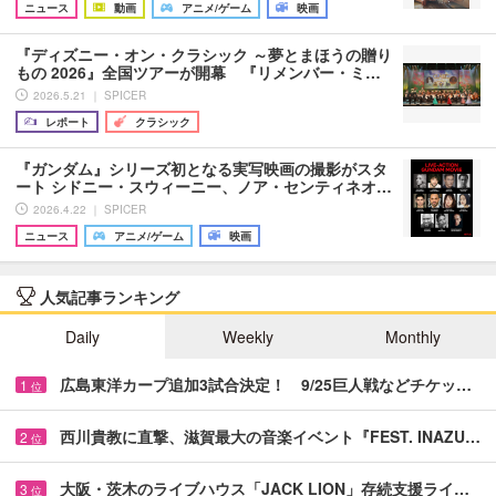
ニュース
動画
アニメ/ゲーム
映画
『ディズニー・オン・クラシック ～夢とまほうの贈り
もの 2026』全国ツアーが開幕 『リメンバー・ミ…
2026.5.21 ｜ SPICER
レポート
クラシック
『ガンダム』シリーズ初となる実写映画の撮影がスタ
ート シドニー・スウィーニー、ノア・センティネオ…
2026.4.22 ｜ SPICER
ニュース
アニメ/ゲーム
映画
人気記事ランキング
Daily
Weekly
Monthly
広島東洋カープ追加3試合決定！ 9/25巨人戦などチケッ…
1
位
西川貴教に直撃、滋賀最大の音楽イベント『FEST. INAZU…
2
位
大阪・茨木のライブハウス「JACK LION」存続支援ライ…
3
位