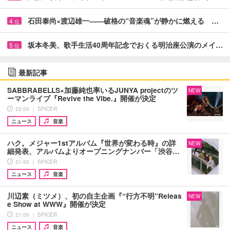
石田泰尚×渡辺雄一――破格の“音楽魂”が静かに燃える …
4
位
坂本冬美、歌手生活40周年記念でおくる明治座公演のメイ…
5
位
最新記事
SABBRABELLS×加藤純也率いるJUNYA projectのツ
NEW
ーマンライブ『Revive the Vibe.』開催が決定
22:00 ｜ SPICER
ニュース
音楽
ハク。メジャー1stアルバム『世界が変わる時』の詳
NEW
細発表、アルバムよりオープニングナンバー「渋谷…
21:00 ｜ SPICER
ニュース
音楽
川辺素（ミツメ）、初の自主企画『“行方不明”Releas
NEW
e Show at WWW』開催が決定
21:00 ｜ SPICER
ニュース
音楽