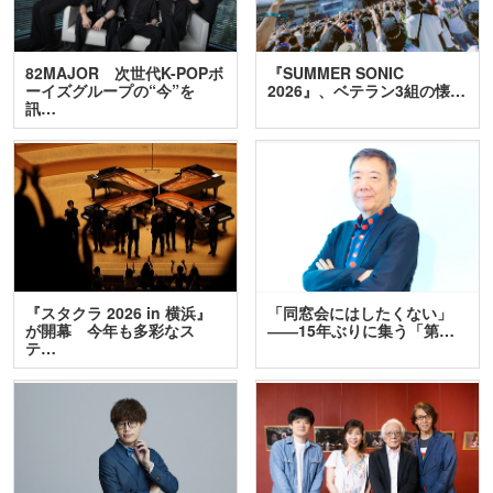
82MAJOR 次世代K-POPボ
『SUMMER SONIC
ーイズグループの“今”を
2026』、ベテラン3組の懐…
訊…
『スタクラ 2026 in 横浜』
「同窓会にはしたくない」
が開幕 今年も多彩なス
――15年ぶりに集う「第…
テ…