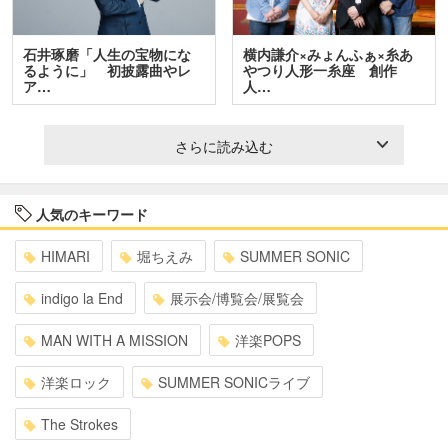
石井琢磨「人生の宝物にな
横内謙介×みょんふぁ×糸あ
るように」 初披露曲やレ
やつり人形一糸座 創作
ア…
人…
さらに読み込む
人気のキーワード
HIMARI
堀ちえみ
SUMMER SONIC
indigo la End
展示会/博覧会/展覧会
MAN WITH A MISSION
洋楽POPS
洋楽ロック
SUMMER SONICライブ
The Strokes