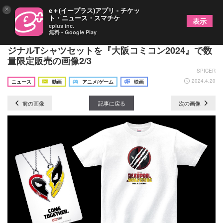
×
e＋(イープラス)アプリ - チケッ
ト・ニュース・スマチケ
表示
eplus inc.
無料 - Google Play
『デッドプール＆ウルヴァリン』 ムビチケ＆オリ
ジナルTシャツセットを『大阪コミコン2024』で数
量限定販売の画像2/3
SPICER
2024.4.20
ニュース
動画
アニメ/ゲーム
映画
前の画像
記事に戻る
次の画像