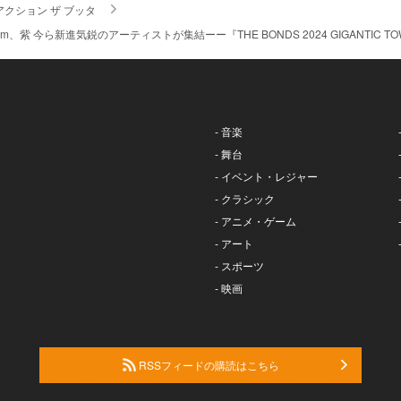
アクション ザ ブッタ
Billyrrom、紫 今ら新進気鋭のアーティストが集結ーー『THE BONDS 2024 GIGANTIC
- 音楽
- 舞台
- イベント・レジャー
- クラシック
- アニメ・ゲーム
- アート
- スポーツ
- 映画
RSSフィードの購読はこちら