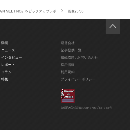
 TOWN MEETING』をピックアップレポ
画像25/36
- 動画
運営会社
- ニュース
記事提供一覧
- インタビュー
掲載依頼 / お問い合わせ
- レポート
採用情報
- コラム
利用規約
- 特集
プライバシーポリシー
JASRAC許諾第9008487009Y31018号