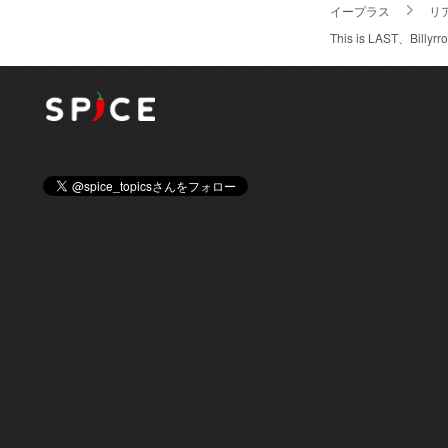
イープラス
リ
This is LAST、