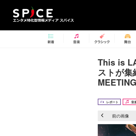
This i
ストが集結ー
MEETI
レポート
音
前の画像