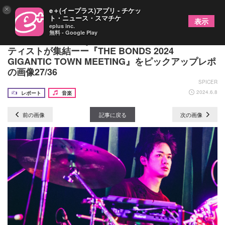
×
e＋(イープラス)アプリ - チケッ
ト・ニュース・スマチケ
表示
eplus inc.
無料 - Google Play
This is LAST、Billyrrom、紫 今ら新進気鋭のアー
ティストが集結ーー『THE BONDS 2024
GIGANTIC TOWN MEETING』をピックアップレポ
の画像27/36
SPICER
2024.6.8
レポート
音楽
前の画像
記事に戻る
次の画像