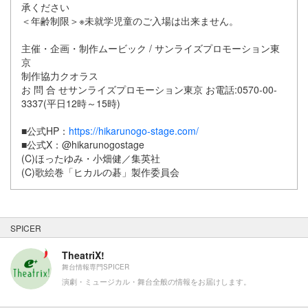
承ください
＜年齢制限＞※未就学児童のご入場は出来ません。
主催・企画・制作ムービック / サンライズプロモーション東
京
制作協力クオラス
お 問 合 せサンライズプロモーション東京 お電話:0570-00-
3337(平日12時～15時)
■公式HP：
https://hikarunogo-stage.com/
■公式X：@hikarunogostage
(C)ほったゆみ・小畑健／集英社
(C)歌絵巻「ヒカルの碁」製作委員会
SPICER
TheatriX!
舞台情報専門SPICER
演劇・ミュージカル・舞台全般の情報をお届けします。