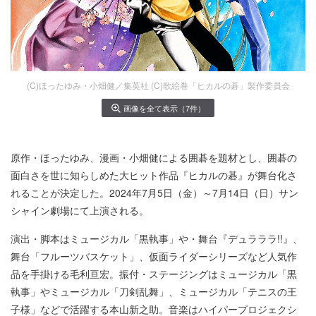
(C)ほったゆみ・小畑健／集英社 (C)歌絵巻「ヒカルの碁」製作委員会
画像を全て表示（7件）
原作・ほったゆみ、漫画・小畑健による囲碁を題材とし、囲碁の
面白さを世に知らしめた大ヒット作品『ヒカルの碁』が舞台化さ
れることが決定した。2024年7月5日（金）～7月14日（日）サン
シャイン劇場にて上演される。
演出・脚本はミュージカル「黒執事」や・舞台『デュラララ!!』、
舞台「フルーツバスケット」、仮面ライダーシリーズなど人気作
品を手掛ける毛利亘宏。振付・ステージングはミュージカル「黒
執事」やミュージカル「刀剣乱舞」、ミュージカル「テニスの王
子様」などで活躍する本山新之助。音楽はハイパープロジェクシ