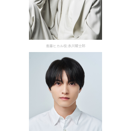
進藤ヒカル役:糸川耀士郎