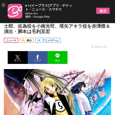
×
e＋(イープラス)アプリ - チケッ
ト・ニュース・スマチケ
表示
eplus inc.
無料 - Google Play
『ヒカルの碁』の舞台化が決定 ヒカル役を糸川耀
士郎、佐為役を小南光司、塔矢アキラ役を赤澤燈＆
演出・脚本は毛利亘宏
ニュース
舞台
アニメ/ゲーム
2024.4.22
ポスト
シェア
送る