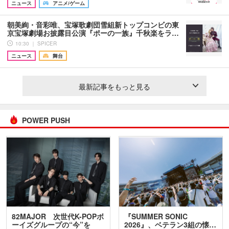
ニュース
アニメ/ゲーム
朝美絢・音彩唯、宝塚歌劇団雪組新トップコンビの東
京宝塚劇場お披露目公演『ポーの一族』千秋楽をラ…
10:30 ｜ SPICER
ニュース
舞台
最新記事をもっと見る
POWER PUSH
82MAJOR 次世代K-POPボ
『SUMMER SONIC
ーイズグループの“今”を
2026』、ベテラン3組の懐…