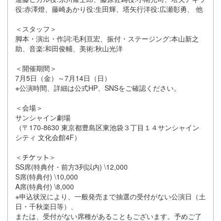
役:赤澤燈、藤崎あかり役:生田輝、塔矢行洋役:広瀬彰勇、 他
＜スタッフ＞
脚本・演出・作詞:毛利亘宏、振付・ステージング:本山新之
助、音楽:和田俊輔、美術:秋山光洋
＜開催期間＞
7月5日（金）～7月14日（日）
※公演時間、詳細は公式HP、SNSをご確認ください。
＜会場＞
サンシャイン劇場
（〒170-8630 東京都豊島区東池袋３丁目１４サンシャイン
シティ 文化会館4F）
＜
＞
SS席(特典付・前方3列以内) \12,000
S席(特典付) \10,000
A席(特典付) \8,000
※申込状況により、一般発売まで抽選の受付がない公演日（土
日・千秋楽日等）、
または、受付がない席種があることもございます。予めご了