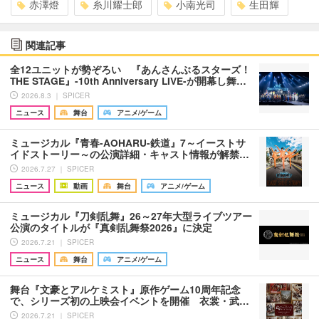
赤澤燈
糸川耀士郎
小南光司
生田輝
関連記事
全12ユニットが勢ぞろい 『あんさんぶるスターズ！
THE STAGE』-10th Anniversary LIVE-が開幕し舞…
2026.8.3 ｜ SPICER
ニュース
舞台
アニメ/ゲーム
ミュージカル『青春-AOHARU-鉄道』7～イーストサ
イドストーリー～の公演詳細・キャスト情報が解禁…
2026.7.27 ｜ SPICER
ニュース
動画
舞台
アニメ/ゲーム
ミュージカル『刀剣乱舞』26～27年大型ライブツアー
公演のタイトルが『真剣乱舞祭2026』に決定
2026.7.21 ｜ SPICER
ニュース
舞台
アニメ/ゲーム
舞台『文豪とアルケミスト』原作ゲーム10周年記念
で、シリーズ初の上映会イベントを開催 衣裳・武…
2026.7.21 ｜ SPICER