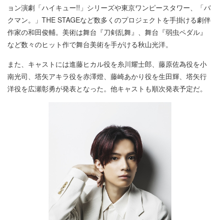
ョン演劇「ハイキュー!!」シリーズや東京ワンピースタワー、「バ
クマン。」THE STAGEなど数多くのプロジェクトを手掛ける劇伴
作家の和田俊輔。美術は舞台『刀剣乱舞』、舞台『弱虫ペダル』
など数々のヒット作で舞台美術を手がける秋山光洋。
また、キャストには進藤ヒカル役を糸川耀士郎、藤原佐為役を小
南光司、塔矢アキラ役を赤澤燈、藤崎あかり役を生田輝、塔矢行
洋役を広瀬彰勇が発表となった。他キャストも順次発表予定だ。