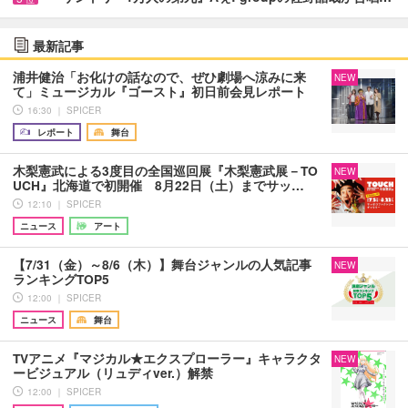
最新記事
浦井健治「お化けの話なので、ぜひ劇場へ涼みに来
NEW
て」ミュージカル『ゴースト』初日前会見レポート
16:30 ｜ SPICER
レポート
舞台
木梨憲武による3度目の全国巡回展『木梨憲武展－TO
NEW
UCH』北海道で初開催 8月22日（土）までサッ…
12:10 ｜ SPICER
ニュース
アート
【7/31（金）～8/6（木）】舞台ジャンルの人気記事
NEW
ランキングTOP5
12:00 ｜ SPICER
ニュース
舞台
TVアニメ『マジカル★エクスプローラー』キャラクタ
NEW
ービジュアル（リュディver.）解禁
12:00 ｜ SPICER