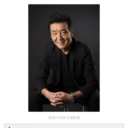
塔矢行洋役:広瀬彰勇