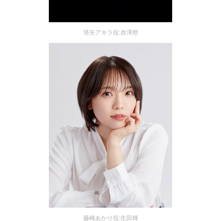
塔矢アキラ役:赤澤燈
藤崎あかり役:生田輝