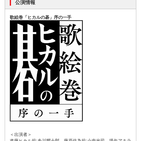
公演情報
歌絵巻「ヒカルの碁」序の一手
＜出演者＞
進藤ヒカル役:糸川耀士郎、藤原佐為役:小南光司、塔矢アキラ