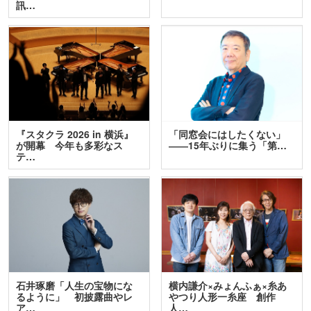
訊…
『スタクラ 2026 in 横浜』
「同窓会にはしたくない」
が開幕 今年も多彩なス
――15年ぶりに集う「第…
テ…
石井琢磨「人生の宝物にな
横内謙介×みょんふぁ×糸あ
るように」 初披露曲やレ
やつり人形一糸座 創作
ア…
人…