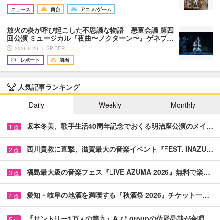
ニュース
舞台
アニメ/ゲーム
放火の炎が呼び起こした不思議な物語 悪童会議 第四
回公演 ミュージカル『夜曲〜ノクターン〜』ゲネプ…
2026.6.29 ｜ SPICER
レポート
舞台
人気記事ランキング
Daily
Weekly
Monthly
坂本冬美、歌手生活40周年記念でおくる明治座公演のメイ…
1
位
西川貴教に直撃、滋賀最大の音楽イベント『FEST. INAZU…
2
位
福島最大級の音楽フェス『LIVE AZUMA 2026』無料で楽…
3
位
愛知・岐阜の地酒を満喫する『秋酒祭 2026』チケット一…
4
位
『サントリー1万人の第九』Aぇ! groupの佐野晶哉が合唱…
5
位