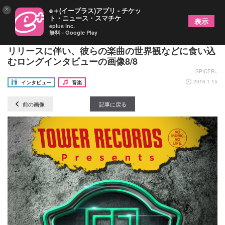
×
e＋(イープラス)アプリ - チケッ
ト・ニュース・スマチケ
表示
eplus inc.
無料 - Google Play
次世代ロックシーンの旗手「NOISEMAKER」新曲
リリースに伴い、彼らの楽曲の世界観などに食い込
むロングインタビューの画像8/8
SPICER+
2016.1.15
インタビュー
音楽
前の画像
記事に戻る