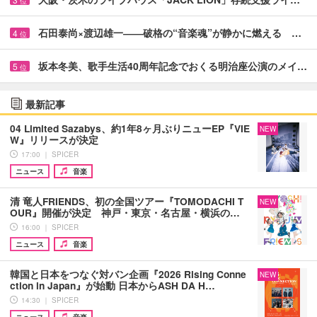
位
石田泰尚×渡辺雄一――破格の“音楽魂”が静かに燃える …
4
位
坂本冬美、歌手生活40周年記念でおくる明治座公演のメイ…
5
位
最新記事
04 Limited Sazabys、約1年8ヶ月ぶりニューEP『VIE
NEW
W』リリースが決定
17:00 ｜ SPICER
ニュース
音楽
清 竜人FRIENDS、初の全国ツアー『TOMODACHI T
NEW
OUR』開催が決定 神戸・東京・名古屋・横浜の…
16:00 ｜ SPICER
ニュース
音楽
韓国と日本をつなぐ対バン企画『2026 Rising Conne
NEW
ction in Japan』が始動 日本からASH DA H…
14:30 ｜ SPICER
ニュース
音楽