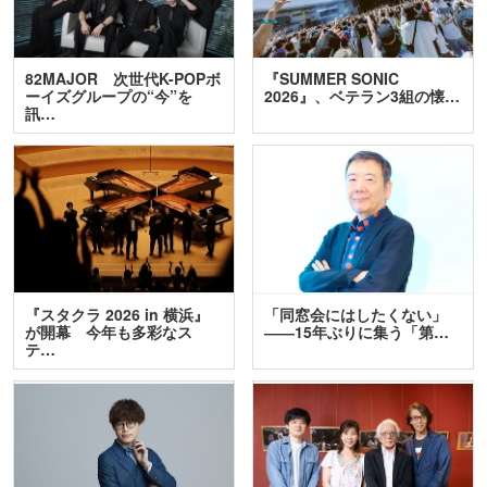
82MAJOR 次世代K-POPボ
『SUMMER SONIC
ーイズグループの“今”を
2026』、ベテラン3組の懐…
訊…
『スタクラ 2026 in 横浜』
「同窓会にはしたくない」
が開幕 今年も多彩なス
――15年ぶりに集う「第…
テ…