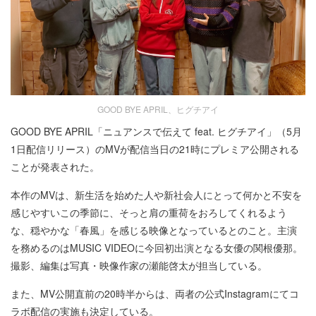
GOOD BYE APRIL、ヒグチアイ
GOOD BYE APRIL「ニュアンスで伝えて feat. ヒグチアイ」（5月
1日配信リリース）のMVが配信当日の21時にプレミア公開される
ことが発表された。
本作のMVは、新生活を始めた人や新社会人にとって何かと不安を
感じやすいこの季節に、そっと肩の重荷をおろしてくれるよう
な、穏やかな「春風」を感じる映像となっているとのこと。主演
を務めるのはMUSIC VIDEOに今回初出演となる女優の関根優那。
撮影、編集は写真・映像作家の瀬能啓太が担当している。
また、MV公開直前の20時半からは、両者の公式Instagramにてコ
ラボ配信の実施も決定している。