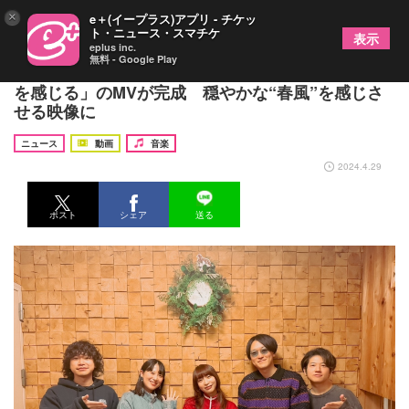
×
e＋(イープラス)アプリ - チケッ
ト・ニュース・スマチケ
表示
eplus inc.
無料 - Google Play
GOOD BYE APRIL×ヒグチアイ、コラボ楽曲「春風
を感じる」のMVが完成 穏やかな“春風”を感じさ
せる映像に
ニュース
動画
音楽
2024.4.29
ポスト
シェア
送る