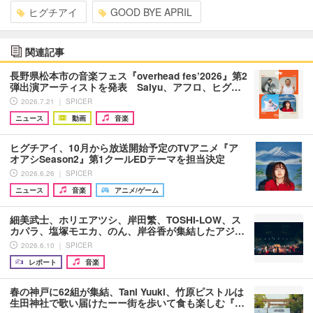
ヒグチアイ
GOOD BYE APRIL
関連記事
長野県松本市の音楽フェス『overhead fes’2026』第2
弾出演アーティストを発表 Salyu、アフロ、ヒグ…
2026.7.21 ｜ SPICER
ニュース
動画
音楽
ヒグチアイ、10月から放送開始予定のTVアニメ『ア
オアシSeason2』第1クールEDテーマを担当決定
2026.6.26 ｜ SPICER
ニュース
音楽
アニメ/ゲーム
細美武士、ホリエアツシ、岸田繁、TOSHI-LOW、ス
カパラ、塩塚モエカ、のん、岸谷香が集結したアジ…
2026.6.10 ｜ SPICER
レポート
音楽
春の神戸に62組が集結、Tani Yuuki、竹原ピストルは
生田神社で歌い届けたーー街を歩いて食も楽しむ『…