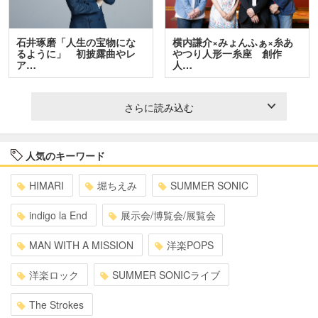
石井琢磨「人生の宝物にな
横内謙介×みょんふぁ×糸あ
るように」 初披露曲やレ
やつり人形一糸座 創作
ア…
人…
さらに読み込む
人気のキーワード
HIMARI
堀ちえみ
SUMMER SONIC
indigo la End
展示会/博覧会/展覧会
MAN WITH A MISSION
洋楽POPS
洋楽ロック
SUMMER SONICライブ
The Strokes