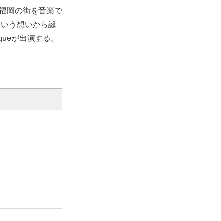
、福岡の街を音楽で
という想いから誕
queが出演する。