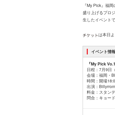
『My Pick』
盛り上げるプロ
生したイベントで、
は本日よ
イベント情
『My Pick Vo.
日程：7月9日
会場：福岡・BEA
時間：開場18:00
出演：Billyrr
料金：スタンデ
問合：キョードー西