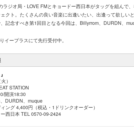
福岡のラジオ局・LOVE FMとキョードー西日本がタッグを組んで
ジェクト。たくさんの良い音楽に出逢いたい、出逢って欲しい
記念すべき第1回目となる今回は、Billyrrom、DURDN、mu
りイープラスにて先行受付中。
報
1』
（火）
T STATION
/開演18:30
om、DURDN、muque
ィング 4,400円（税込・1ドリンクオーダー）
日本 TEL 0570-09-2424