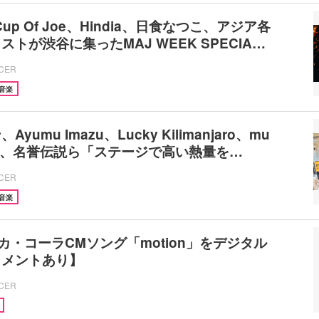
m、Cup Of Joe、Hindia、日食なつこ、アジア各
トが渋谷に集ったMAJ WEEK SPECIA…
ICER
音楽
yumu Imazu、Lucky Kilimanjaro、mu
。、名誉伝説ら「ステージで高い熱量を…
ICER
音楽
コカ・コーラCMソング「motion」をデジタル
コメントあり】
ICER