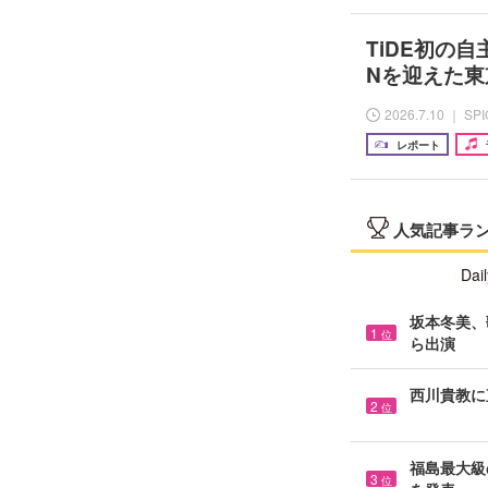
TiDE初の自主
Nを迎えた
2026.7.10 ｜ SP
レポート
人気記事ラ
Dail
坂本冬美、
1
位
ら出演
西川貴教に
2
位
福島最大級の
3
位