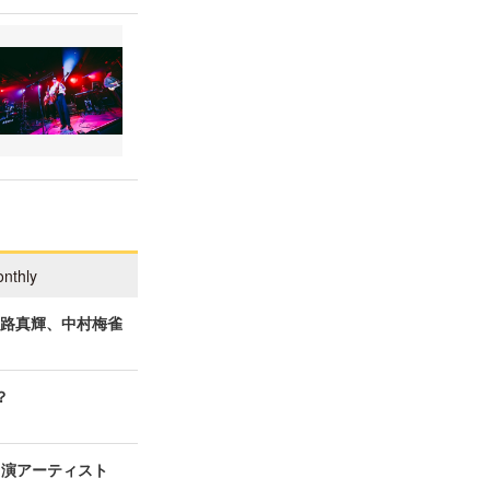
nthly
一路真輝、中村梅雀
？
の出演アーティスト