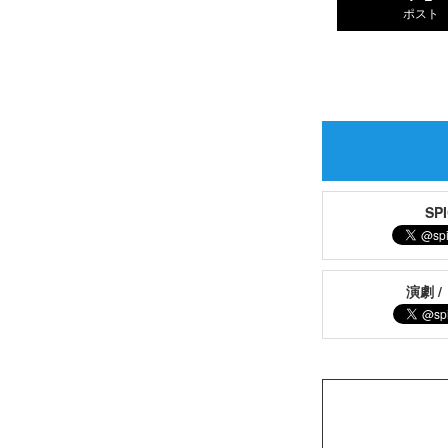
ポスト
S
演劇 /