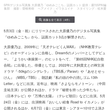
SPA!デジタル写真集 大原優乃「ゆめみごこち」誌面カット 提供：週刊SPA!編
集部 撮影：曽根将樹 ヘアメイク：イワタユイナ スタイリング：柾木愛
乃
画像を全て表示（4件）
5月3日（金・祝）にリリースされた大原優乃のデジタル写真集
『ゆめみごこち』から、誌面カット3点が解禁された。
大原優乃は、2009年に『天才テレビくんMAX』（NHK教育テレ
ビ）のオーディションに合格し、Dream5のメンバーとしてデビュ
ー。「ようかい体操第一」のヒットをへて、『第65回NHK紅白歌
合戦』に出場した。俳優としては、2022年に犬飼貴丈とのW主演
ドラマ『-50kgのシンデレラ』（TBS系／Paravi）や『あせとせっ
けん』（MBS／TBS）、朗読劇『私の頭の中の消しゴム 13th
Letter』などに出演。近年は、映画『さよならモノトーン』（中田
圭祐主演）が公開されほか、ドラマ『秘密を持った少年たち』
（日本テレビ）や『万博の太陽』（テレビ朝日）などに出演。5月
24日（金）には、出演映画『おいしい給食 Road to イカメシ』が
公開されるほか、6月7日（金）には東京・シアター1010で上演さ