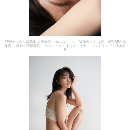
SPA!デジタル写真集 大原優乃「ゆめみごこち」誌面カット 提供：週刊SPA!編
集部 撮影：曽根将樹 ヘアメイク：イワタユイナ スタイリング：柾木愛
乃