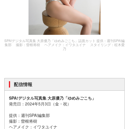
SPA!デジタル写真集 大原優乃「ゆめみごこち」誌面カット 提供：週刊SPA!編
集部 撮影：曽根将樹 ヘアメイク：イワタユイナ スタイリング：柾木愛
乃
配信情報
SPA!デジタル写真集 大原優乃「ゆめみごこち」
発売日：2024年5月3日（金・祝）
提供：週刊SPA!編集部
撮影：曽根将樹
ヘアメイク：イワタユイナ