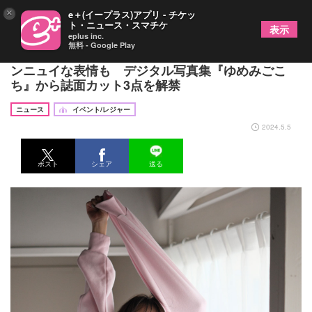
×
e＋(イープラス)アプリ - チケッ
ト・ニュース・スマチケ
表示
eplus inc.
無料 - Google Play
大原優乃がピンクのロングTシャツを脱ぎ捨て、ア
ンニュイな表情も デジタル写真集『ゆめみごこ
ち』から誌面カット3点を解禁
ニュース
イベント/レジャー
2024.5.5
ポスト
シェア
送る