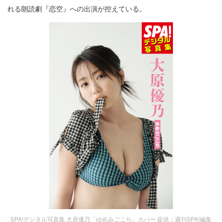
れる朗読劇『恋空』への出演が控えている。
SPA!デジタル写真集 大原優乃「ゆめみごこち」カバー 提供：週刊SPA!編集