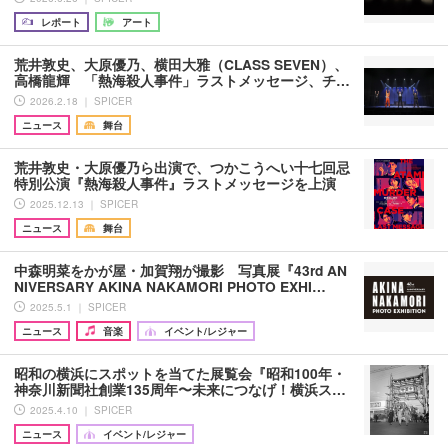
レポート
アート
荒井敦史、大原優乃、横田大雅（CLASS SEVEN）、
高橋龍輝 「熱海殺人事件」ラストメッセージ、チ…
2026.2.18 ｜ SPICER
ニュース
舞台
荒井敦史・大原優乃ら出演で、つかこうへい十七回忌
特別公演『熱海殺人事件』ラストメッセージを上演
2025.12.13 ｜ SPICER
ニュース
舞台
中森明菜をかが屋・加賀翔が撮影 写真展『43rd AN
NIVERSARY AKINA NAKAMORI PHOTO EXHI…
2025.5.1 ｜ SPICER
ニュース
音楽
イベント/レジャー
昭和の横浜にスポットを当てた展覧会『昭和100年・
神奈川新聞社創業135周年〜未来につなげ！横浜ス…
2025.4.10 ｜ SPICER
ニュース
イベント/レジャー