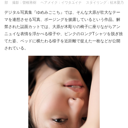
部 撮影：曽根将樹 ヘアメイク：イワタユイナ スタイリング：柾木愛乃
デジタル写真集『ゆめみごこち』では、そんな大原が壮大なテー
マを連想させる写真、ポージングを披露しているという作品。解
禁された誌面カットでは、大原が木彫りの椅子に座りながらアン
ニュイな表情を浮かべる様子や、ピンクのロングTシャツを脱ぎ捨
てた姿、ベッドに横たわる様子を近距離で捉えた一枚などが公開
されている。