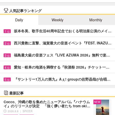
人気記事ランキング
Daily
Weekly
Monthly
坂本冬美、歌手生活40周年記念でおくる明治座公演のメイ…
1
位
西川貴教に直撃、滋賀最大の音楽イベント『FEST. INAZU…
2
位
福島最大級の音楽フェス『LIVE AZUMA 2026』無料で楽…
3
位
愛知・岐阜の地酒を満喫する『秋酒祭 2026』チケット一…
4
位
『サントリー1万人の第九』Aぇ! groupの佐野晶哉が合唱…
5
位
最新記事
Cocco、沖縄の歌を集めたニューアルバム『ハナウム
NEW
イ』のリリースが決定 「強く儚い者たち from oki…
2026.8.8 ｜ SPICER