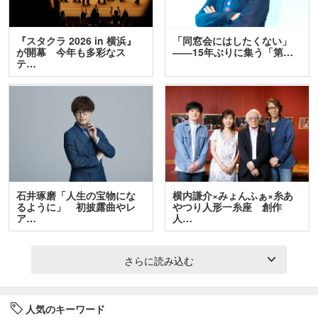
『スタクラ 2026 in 横浜』
「同窓会にはしたくない」
が開幕 今年も多彩なス
――15年ぶりに集う「第…
テ…
石井琢磨「人生の宝物にな
横内謙介×みょんふぁ×糸あ
るように」 初披露曲やレ
やつり人形一糸座 創作
ア…
人…
さらに読み込む
人気のキーワード