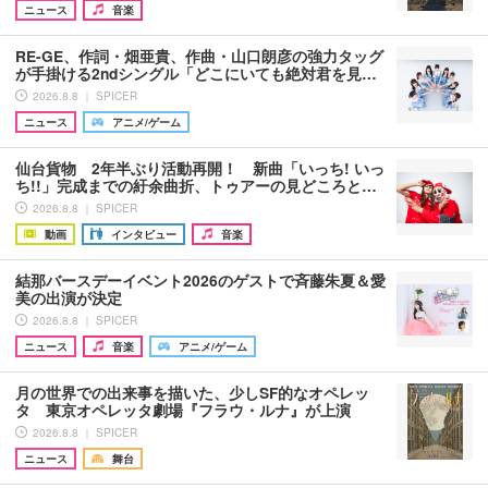
ニュース
音楽
RE-GE、作詞・畑亜貴、作曲・山口朗彦の強力タッグ
が手掛ける2ndシングル「どこにいても絶対君を見…
2026.8.8 ｜ SPICER
ニュース
アニメ/ゲーム
仙台貨物 2年半ぶり活動再開！ 新曲「いっち! いっ
ち!!」完成までの紆余曲折、トゥアーの見どころと…
2026.8.8 ｜ SPICER
動画
インタビュー
音楽
結那バースデーイベント2026のゲストで斉藤朱夏＆愛
美の出演が決定
2026.8.8 ｜ SPICER
ニュース
音楽
アニメ/ゲーム
月の世界での出来事を描いた、少しSF的なオペレッ
タ 東京オペレッタ劇場『フラウ・ルナ』が上演
2026.8.8 ｜ SPICER
ニュース
舞台