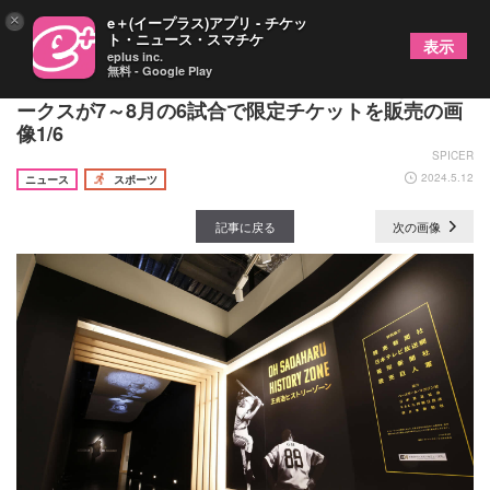
×
e＋(イープラス)アプリ - チケッ
ト・ニュース・スマチケ
表示
eplus inc.
無料 - Google Play
王貞治ベースボールミュージアム入場券付き！ ホ
ークスが7～8月の6試合で限定チケットを販売の画
像1/6
SPICER
2024.5.12
ニュース
スポーツ
記事に戻る
次の画像