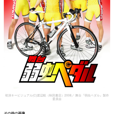
初演キービジュアル(C)渡辺航（秋田書店）2008／ 舞台『弱虫ペダル』製作
委員会
その他の画像