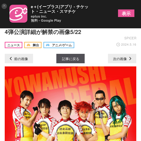
×
e＋(イープラス)アプリ - チケッ
ト・ニュース・スマチケ
表示
eplus inc.
無料 - Google Play
「ペダステ」シリーズ最終公演へ、新シリーズの第
4弾公演詳細が解禁の画像5/22
SPICER
2024.5.16
ニュース
舞台
アニメ/ゲーム
前の画像
記事に戻る
次の画像