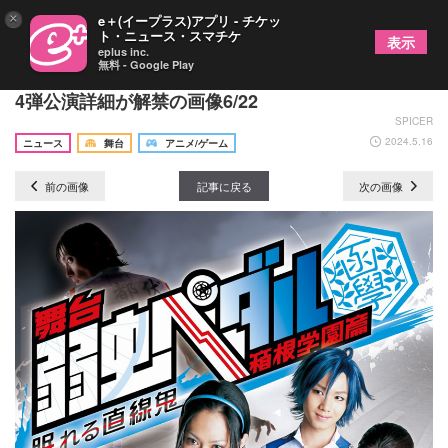
×
e＋(イープラス)アプリ - チケッ
ト・ニュース・スマチケ
表示
eplus inc.
無料 - Google Play
「ペダステ」シリーズ最終公演へ、新シリーズの第
4弾公演詳細が解禁の画像6/22
SPICER
2024.5.16
ニュース
舞台
アニメ/ゲーム
前の画像
記事に戻る
次の画像