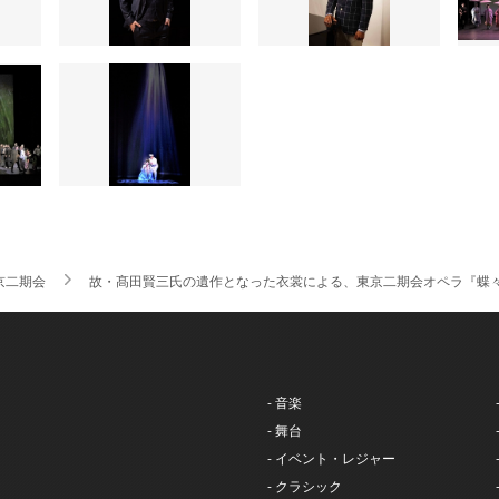
京二期会
故・髙田賢三氏の遺作となった衣裳による、東京二期会オペラ『蝶
- 音楽
- 舞台
- イベント・レジャー
- クラシック