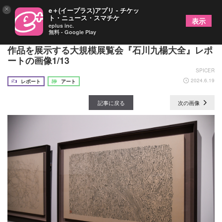
×
e＋(イープラス)アプリ - チケッ
ト・ニュース・スマチケ
表示
eplus inc.
無料 - Google Play
次期大河ドラマの題字でも注目の現代書家、約300
作品を展示する大規模展覧会『石川九楊大全』レポ
ートの画像1/13
SPICER
2024.6.19
レポート
アート
記事に戻る
次の画像