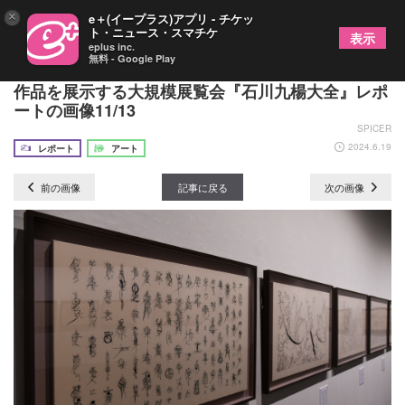
×
e＋(イープラス)アプリ - チケッ
ト・ニュース・スマチケ
表示
eplus inc.
無料 - Google Play
次期大河ドラマの題字でも注目の現代書家、約300
作品を展示する大規模展覧会『石川九楊大全』レポ
ートの画像11/13
SPICER
2024.6.19
レポート
アート
前の画像
記事に戻る
次の画像