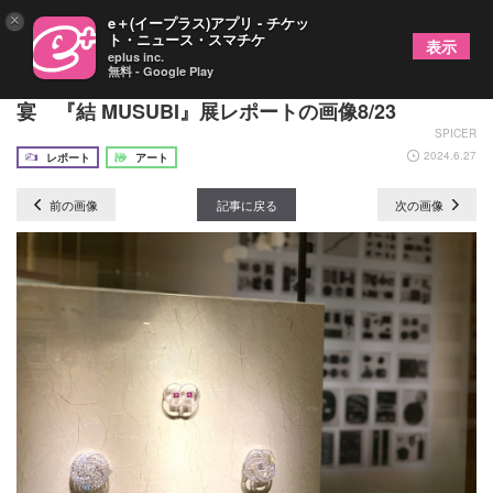
×
e＋(イープラス)アプリ - チケッ
ト・ニュース・スマチケ
表示
eplus inc.
無料 - Google Play
カルティエの傑作ジュエリーと現代アートが夢の饗
宴 『結 MUSUBI』展レポートの画像8/23
SPICER
2024.6.27
レポート
アート
前の画像
記事に戻る
次の画像