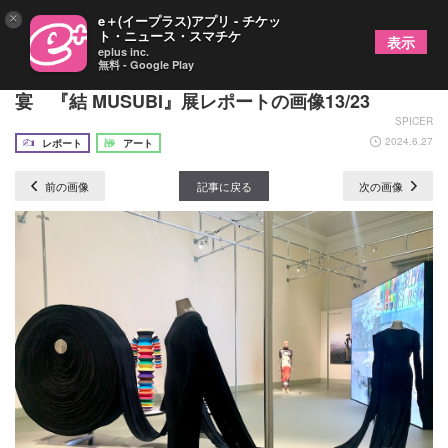
×
e＋(イープラス)アプリ - チケッ
ト・ニュース・スマチケ
表示
eplus inc.
無料 - Google Play
カルティエの傑作ジュエリーと現代アートが夢の饗
宴 『結 MUSUBI』展レポートの画像13/23
SPICER
2024.6.27
レポート
アート
前の画像
記事に戻る
次の画像