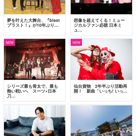
夢を叶えた大舞台、『blast
想像を超えてくる！ミュー
ブラスト！』が10年ぶり…
ジカルファン必聴 日本ミ
ュ…
NEW
NEW
シリーズ最も骨太で、最も
仙台貨物 2年半ぶり活動再
熱い戦いへ スーツ×日本
開！ 新曲「いっち! いっ…
刀…