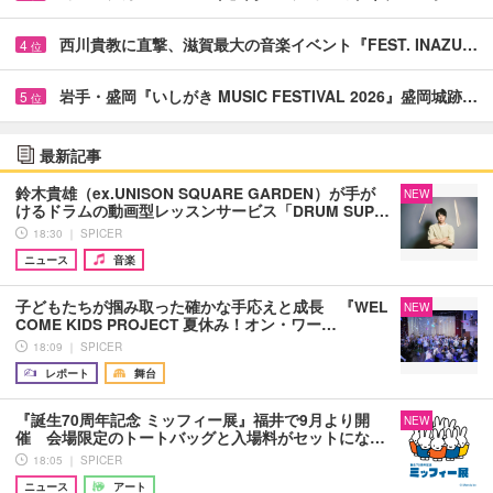
西川貴教に直撃、滋賀最大の音楽イベント『FEST. INAZU…
4
位
岩手・盛岡『いしがき MUSIC FESTIVAL 2026』盛岡城跡…
5
位
最新記事
鈴木貴雄（ex.UNISON SQUARE GARDEN）が手が
NEW
けるドラムの動画型レッスンサービス「DRUM SUP…
18:30 ｜ SPICER
ニュース
音楽
子どもたちが掴み取った確かな手応えと成長 『WEL
NEW
COME KIDS PROJECT 夏休み！オン・ワー…
18:09 ｜ SPICER
レポート
舞台
『誕生70周年記念 ミッフィー展』福井で9月より開
NEW
催 会場限定のトートバッグと入場料がセットにな…
18:05 ｜ SPICER
ニュース
アート