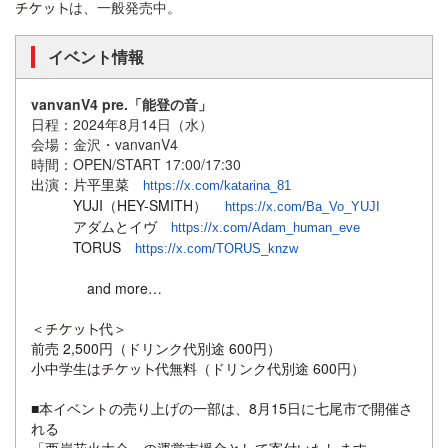
は、一般発売中。
イベント情報
vanvanV4 pre.「能登の音」
日程：2024年8月14日（水）
会場：金沢・vanvanV4
時間：OPEN/START 17:00/17:30
出演：片平里菜
https://x.com/katarina_81
YUJI（HEY-SMITH）
https://x.com/Ba_Vo_YUJI
アダムとイヴ
https://x.com/Adam_human_eve
TORUS
https://x.com/TORUS_knzw
and more…
＜
代＞
前売 2,500円（ドリンク代別途 600円）
小中学生は
代無料（ドリンク代別途 600円）
■本イベントの売り上げの一部は、8月15日に七尾市で開催さ
れ
る
「西岸花火大会」の運営支援金として寄付いたします。