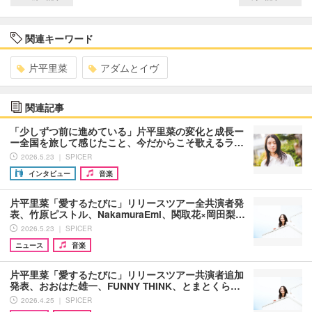
関連キーワード
片平里菜
アダムとイヴ
関連記事
「少しずつ前に進めている」片平里菜の変化と成長ー
ー全国を旅して感じたこと、今だからこそ歌えるラ…
2026.5.23 ｜ SPICER
インタビュー
音楽
片平里菜「愛するたびに」リリースツアー全共演者発
表、竹原ピストル、NakamuraEmi、関取花×岡田梨…
2026.5.23 ｜ SPICER
ニュース
音楽
片平里菜「愛するたびに」リリースツアー共演者追加
発表、おおはた雄一、FUNNY THINK、とまとくら…
2026.4.25 ｜ SPICER