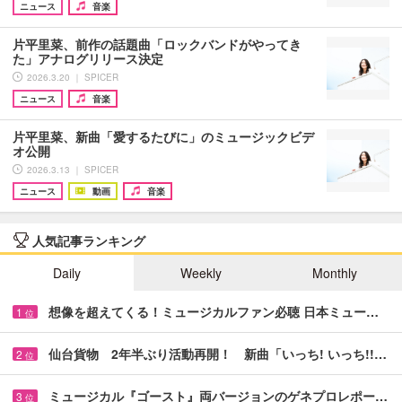
ニュース
音楽
片平里菜、前作の話題曲「ロックバンドがやってき
た」アナログリリース決定
2026.3.20 ｜ SPICER
ニュース
音楽
片平里菜、新曲「愛するたびに」のミュージックビデ
オ公開
2026.3.13 ｜ SPICER
ニュース
動画
音楽
人気記事ランキング
Daily
Weekly
Monthly
想像を超えてくる！ミュージカルファン必聴 日本ミュー…
1
位
仙台貨物 2年半ぶり活動再開！ 新曲「いっち! いっち!!…
2
位
ミュージカル『ゴースト』両バージョンのゲネプロレポー…
3
位