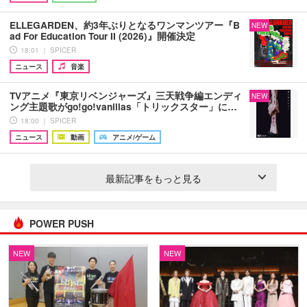
ELLEGARDEN、約3年ぶりとなるワンマンツアー『B
NEW
ad For Education Tour II (2026)』開催決定
18:01 ｜ SPICER
ニュース
音楽
TVアニメ『東京リベンジャーズ』三天戦争編エンディ
NEW
ング主題歌がgo!go!vanillas「トリックスター」に…
18:00 ｜ SPICER
ニュース
動画
アニメ/ゲーム
最新記事をもっと見る
POWER PUSH
NEW
NEW