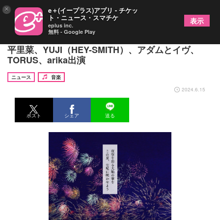
×
e＋(イープラス)アプリ - チケッ
ト・ニュース・スマチケ
表示
eplus inc.
無料 - Google Play
石川県・金沢 vanvanV4にて『能登の音』開催、片
平里菜、YUJI（HEY-SMITH）、アダムとイヴ、
TORUS、arika出演
ニュース
音楽
2024.6.15
ポスト
シェア
送る