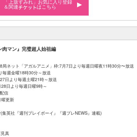
「上坂すみれ」お気に入り登録
＆関連
はこちら
ン肉マン』完璧超人始祖編
国28局ネット「アガルアニメ」枠:7月7日より毎週日曜夜11時30分〜放送
日より毎週金曜18時30分～放送
月27日より毎週土曜21時～放送
月28日より毎週日曜9時～
占配信
月曜更新
(集英社『週刊プレイボーイ』『週プレNEWS』連載)
深見真