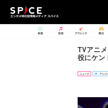
TVアニ
役にケン
ニュース
アニメ/