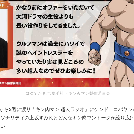
(c)ゆでたまご/集英社・キン肉マン製作委員会
月)から2週に渡り「キン肉マン 超人ラジオ」にケンドーコバヤ
ーソナリティの上坂すみれとどんなキン肉マントークが繰り広
たい。