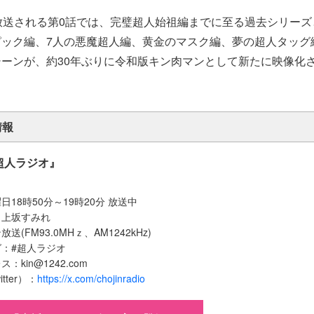
放送される第0話では、完璧超人始祖編までに至る過去シリー
ピック編、7人の悪魔超人編、黄金のマスク編、夢の超人タッグ
ーンが、約30年ぶりに令和版キン肉マンとして新たに映像化
情報
超人ラジオ』
18時50分～19時20分 放送中
：上坂すみれ
(FM93.0MHｚ、AM1242kHz)
：#超人ラジオ
kin@1242.com
tter）：
https://x.com/chojinradio