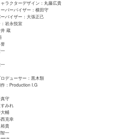
キャラクターデザイン：丸藤広貴
スーパーバイザー：横田守
パーバイザー：大張正己
ン：岩永悦宣
井 蔵
悟
早誉
慶一
雄一
プロデューサー：黒木類
roduction I.G
野真守
坂すみれ
野大輔
小西克幸
梶裕貴
関智一