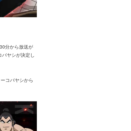
時30分から放送が
コバヤシが決定し
ドーコバヤシから