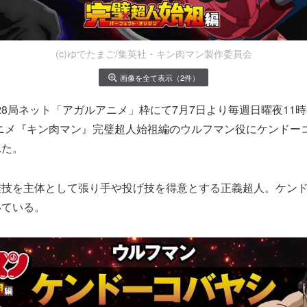
(c)ゆでたまご/集英社・キン肉マン製作委員会
画像を全て表示（2件）
全国28局ネット「アガルアニメ」枠にて7月7日より毎週日曜夜11
ニメ『キン肉マン』完璧超人始祖編のウルフマン役にケンドー
れた。
撲技を主体として張り手や投げ技を得意とする正義超人。ケン
いている。