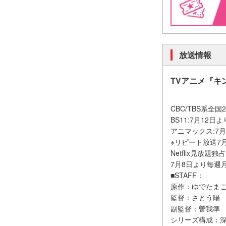
放送情報
TVアニメ『キ
CBC/TBS系全
BS11:7月12
アニマックス:7
※リピート放送7
Netflix見放題独
7月8日より毎週
■STAFF：
原作：ゆでたまご
監督：さとう陽
副監督：曽我準
シリーズ構成：