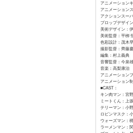
アニメーション
アニメーション
アクションスー
プロップデザイ
美術デザイン：伊
美術監督：平栁 
色彩設計：茂木
撮影監督：齊藤
編集：村上義典
音響監督：今泉
音楽：高梨康治
アニメーション
アニメーション制作：P
■CAST：
キン肉マン：宮
ミートくん：上
テリーマン：小
ロビンマスク：
ウォーズマン：
ラーメンマン：