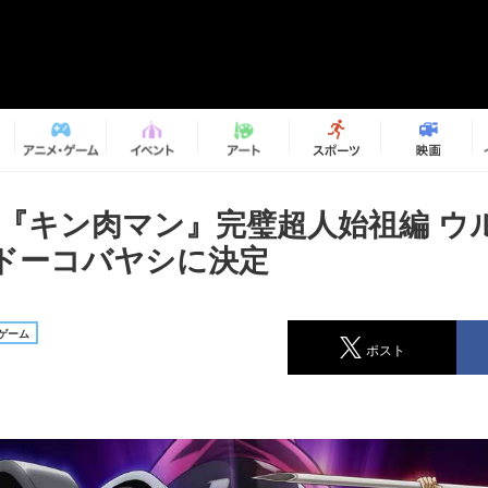
メ『キン肉マン』完璧超人始祖編 ウ
ドーコバヤシに決定
ゲーム
ポスト