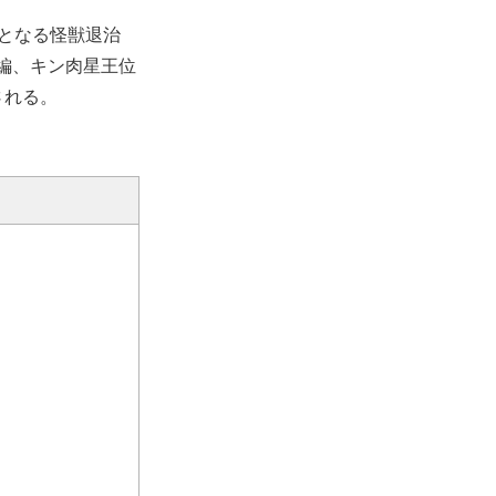
ズとなる怪獣退治
編、キン肉星王位
される。