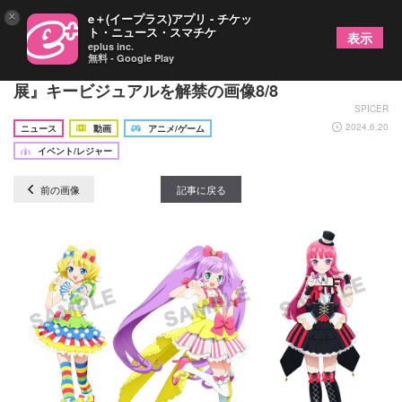
×
e＋(イープラス)アプリ - チケッ
ト・ニュース・スマチケ
表示
eplus inc.
無料 - Google Play
『プリパラ』10年の歴史を振り返る『大プリパラ
展』キービジュアルを解禁の画像8/8
SPICER
2024.6.20
ニュース
動画
アニメ/ゲーム
イベント/レジャー
前の画像
記事に戻る