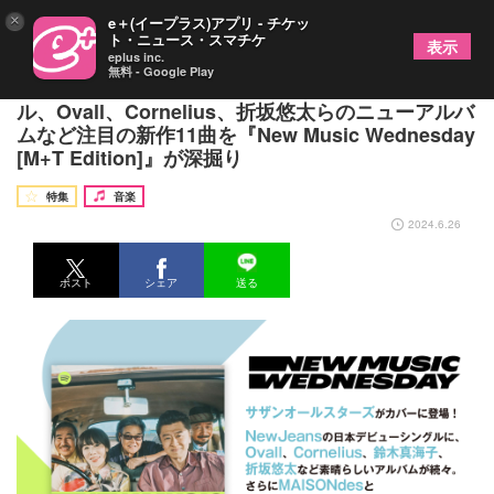
×
e＋(イープラス)アプリ - チケッ
ト・ニュース・スマチケ
表示
eplus inc.
無料 - Google Play
サザンの新曲、NewJeansの日本デビューシング
ル、Ovall、Cornelius、折坂悠太らのニューアルバ
ムなど注目の新作11曲を『New Music Wednesday
[M+T Edition]』が深掘り
特集
音楽
2024.6.26
ポスト
シェア
送る