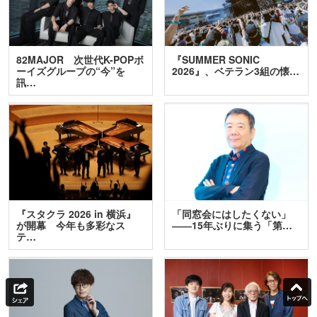
82MAJOR 次世代K-POPボ
『SUMMER SONIC
ーイズグループの“今”を
2026』、ベテラン3組の懐…
訊…
『スタクラ 2026 in 横浜』
「同窓会にはしたくない」
が開幕 今年も多彩なス
――15年ぶりに集う「第…
テ…