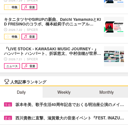
2026.7.29 ｜ SPICER
特集
音楽
キタニタツヤやSIRUPの新曲、Daichi YamamotoとKI
D FRESINOのコラボ、橋本絵莉子のニューアル…
2026.7.22 ｜ SPICER
特集
音楽
『LIVE STOCK - KAWASAKI MUSIC JOURNEY - 』
ハンバート ハンバート、折坂悠太、中村佳穂が世界…
2026.7.21 ｜ SPICER
ニュース
音楽
人気記事ランキング
Daily
Weekly
Monthly
坂本冬美、歌手生活40周年記念でおくる明治座公演のメイ…
1
位
西川貴教に直撃、滋賀最大の音楽イベント『FEST. INAZU…
2
位