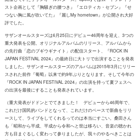
スト企画として『胸騒ぎの腰つき』『エロティカ・セブン』『せ
つない胸に風が吹いてた』『麗しMy hometown』が公開され大好
評でした。
サザンオールスターズは6月25日にデビュー46周年を迎え、3つの
重大発表を公開。オリジナルアルバムのリリース、アルバムから
の先行曲「恋のブギウギナイト」の配信スタート、『ROCK IN
JAPAN FESTIVAL 2024』の最終日に大トリで出演することを発表
しました。サザンオールスターズのアルバムは2015年3月にリリー
スされた前作『葡萄』以来で約9年ぶりとなります。そして今年の
『ROCK IN JAPAN FESTIVAL 2024』の出演を持って夏フェスへ
の出演を最後にすることも発表されています。
（重大発表がドドンとでてきました！ デビューから46周年で、
これだけ国民的バンドとなって、これだけのペースで新曲をリリ
ースして、ライブをしてくれるってのは本当にすごい。桑田さん
も「昭和から平成、平成から令和へと世は移ろい、音楽の聴かれ
方も目まぐるしく変わって参りましたが、我々のやるべきことは