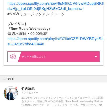
https://open.spotify.com/show/6sN6lkCV6rvwMDupBRK68
si=Hjp_1pLQS-2djSKgHZv5kQ&dl_branch=1
#NMWミュージックアンドトーク
プレイリスト
『
New Music Wednesday
』
毎週水曜日・00:00配信
https://open.spotify.com/playlist/37i9dQZF1DWYBDycFJux
si=34c8c7bbe483440
情報はこちら
SPICER
竹内琢也
インタビュアー
2010年からラジオをメインフィールドにインタビュアーとしての活動
をスタート。現在はSpotify公式番組『New Music Wednesday Podcas
t Edition』のナビゲーター、ディレクターも担当。宇多田ヒカル、Ne