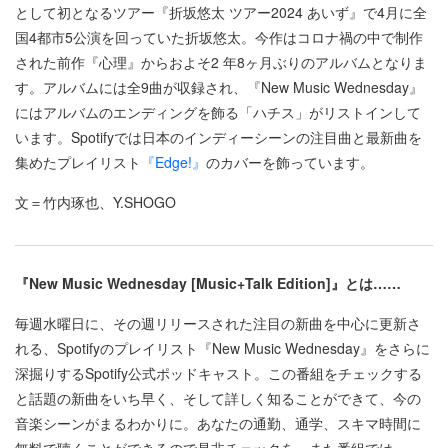
として初となるツアー『折坂悠太 ツアー2024 あいず』で4月に全
国4都市5公演を回っていた折坂悠太。今作はコロナ禍の中で制作
された前作『心理』からおよそ2 年8ヶ月ぶりのアルバムとなりま
す。アルバムには全9曲が収録され、『New Music Wednesday』
にはアルバムのエンディングを飾る「ハチス」がリストインして
います。Spotifyでは日本のインディーシーンの注目曲と最新曲を
集めたプレイリスト
『Edge!』
のカバーを飾っています。
文＝竹内琢也、Y.SHOGO
『
New Music Wednesday
[
Music+Talk Edition
]
』とは
……
毎週水曜日に、その週リリースされた注目の新曲を中心に更新さ
れる、Spotifyのプレイリスト『New Music Wednesday』をさらに
深掘りするSpotify公式ポッドキャスト。この番組をチェックする
と話題の新曲をいち早く、そして詳しく知ることができて、今の
音楽シーンがまるわかりに。あなたの通勤、通学、スキマ時間に