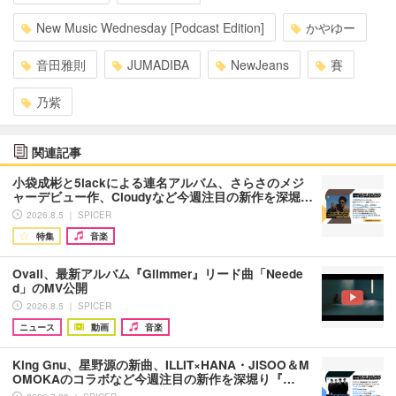
New Music Wednesday [Podcast Edition]
かやゆー
音田雅則
JUMADIBA
NewJeans
賽
乃紫
関連記事
小袋成彬と5lackによる連名アルバム、さらさのメジ
ャーデビュー作、Cloudyなど今週注目の新作を深堀…
2026.8.5 ｜ SPICER
特集
音楽
Ovall、最新アルバム『Glimmer』リード曲「Neede
d」のMV公開
2026.8.5 ｜ SPICER
ニュース
動画
音楽
King Gnu、星野源の新曲、ILLIT×HANA・JISOO＆M
OMOKAのコラボなど今週注目の新作を深堀り『…