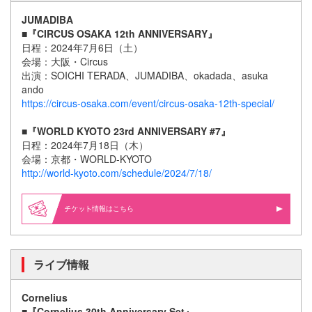
JUMADIBA
■『CIRCUS OSAKA 12th ANNIVERSARY』
日程：2024年7月6日（土）
会場：大阪・Circus
出演：SOICHI TERADA、JUMADIBA、okadada、asuka
ando
https://circus-osaka.com/event/circus-osaka-12th-special/
■『WORLD KYOTO 23rd ANNIVERSARY #7』
日程：2024年7月18日（木）
会場：京都・WORLD-KYOTO
http://world-kyoto.com/schedule/2024/7/18/
情報はこちら
ライブ情報
Cornelius
■
『Cornelius 30th Anniversary Set』