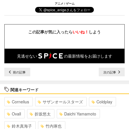
アニメ / ゲーム
この記事が気に入ったら
いいね！
しよう
見逃せない
の最新情報をお届けします
前の記事
次の記事
関連キーワード
Cornelius
サザンオールスターズ
Coldplay
Ovall
折坂悠太
Daichi Yamamoto
鈴木真海子
竹内琢也