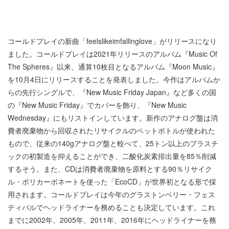
コールドプレイの新曲「feelslikeimfallinglove」がリリースになり
ました。コールドプレイは2021年リリースのアルバム『Music Of
The Spheres』以来、通算10枚目となるアルバム『Moon Music』
を10月4日にリリースすることを発表しました。今作はアルバムか
らの先行シングルで、『New Music Friday Japan』など多くの国
の『New Music Friday』でカバーを飾り、『New Music
Wednesday』にもリストインしています。新作のアナログ盤は消
費者廃棄物から回収されたリサイクルのペットボトルが使われた
もので、従来の140gアナログ盤と較べて、25トン以上のプラスチ
ックの初製造を抑えることができ、二酸化炭素排出量を85％削減
するそう。また、CDは消費者廃棄物を原料とする90％リサイク
ル・ポリカーボネートを使った「EcoCD」が世界初となる形で採
用されます。コールドプレイは今年のグラストンベリー・フェス
ティバルでヘッドライナーを務めることも決定しています。これ
までに2002年、2005年、2011年、2016年にヘッドライナーを務