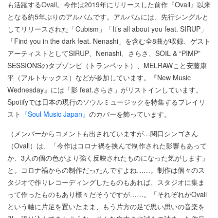
も活躍するOvall。今作は2019年にリリースした前作『Ovall』以来
となる約5年ぶりのアルバムです。アルバムには、先行シングルと
してリリースされた「Cubism」「It’s all about you feat. SIRUP」
「Find you in the dark feat. Nenashi」を含む全8曲が収録、ゲスト
アーティストとしてSIRUP、Nenashi、さらさ、SOIL & “PIMP”
SESSIONSのタブゾンビ（トランペット）、MELRAWこと安藤康
平（アルトサックス）などが参加しています。『New Music
Wednesday』には「影 feat.さらさ」がリストインしています。
Spotifyでは日本の現行のソウルミュージックを特集するプレイリ
スト
『Soul Music Japan』
のカバーを飾っています。
（メンバーからコメントも出されていますが…関口シンゴさん
（Ovall）は、「今作はコロナ禍を挟んで制作された影響もあって
か、3人の個の色がより強く反映されたものになった気がします」
と。コロナ禍からの制作だったんですよね……。制作は個々のス
タジオで作りレコーディングしたものもあれば、スタジオに集ま
って作ったものもあり様々だそうですが……。「それぞれがOvall
という軸に片足を置いたまま、もう片方の足で思い思いの音楽を