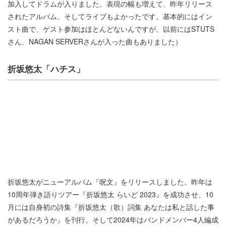
加入してドラムが入りました。表現の幅も増えて、昨年リリース
されたアルバム、そしてライブもよかったです。基本的にはイン
スト曲で、ゲスト参加はほとんどないんですが、以前にはSTUTS
さん、NAGAN SERVERさんが入った曲もありました）
折坂悠太「ハチス」
折坂悠太がニューアルバム『呪文』をリリースしました。昨年は
10周年弾き語りツアー『折坂悠太 らいど 2023』を成功させ、10
月には自身初の詩集『折坂悠太（歌）詞集 あなたは私と話した事
があるだろうか』を刊行。そして2024年はバンドメンバー4人編成