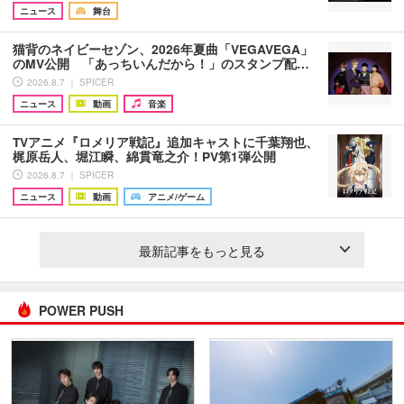
ニュース
舞台
猫背のネイビーセゾン、2026年夏曲「VEGAVEGA」
のMV公開 「あっちいんだから！」のスタンプ配…
2026.8.7 ｜ SPICER
ニュース
動画
音楽
TVアニメ『ロメリア戦記』追加キャストに千葉翔也、
梶原岳人、堀江瞬、綿貫竜之介！PV第1弾公開
2026.8.7 ｜ SPICER
ニュース
動画
アニメ/ゲーム
最新記事をもっと見る
POWER PUSH