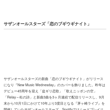
サザンオールスターズ「恋のブギウギナイト」
サザンオールスターズの新曲「恋のブギウギナイト」がリリース
になり『New Music Wednesday』のカバーを飾りました。昨年は
デビュー45周年を迎え「盆ギリ恋歌」「歌えニッポンの空」
「Relay～杜の詩」と新曲3曲を3ヶ月連続で配信リリースし、9月
末から10月1日にかけて10年ぶり3度目となる『茅ヶ崎ライブ』を
開催していたサザンオールスターズ。Spotifyではムードプレイリ