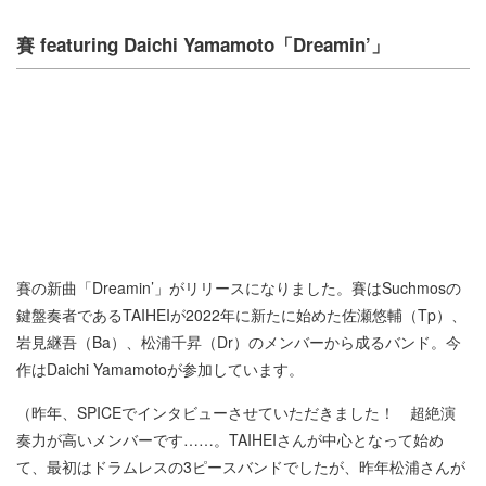
賽 featuring Daichi Yamamoto「Dreamin’」
賽の新曲「Dreamin’」がリリースになりました。賽はSuchmosの
鍵盤奏者であるTAIHEIが2022年に新たに始めた佐瀬悠輔（Tp）、
岩見継吾（Ba）、松浦千昇（Dr）のメンバーから成るバンド。今
作はDaichi Yamamotoが参加しています。
（昨年、SPICEでインタビューさせていただきました！ 超絶演
奏力が高いメンバーです……。TAIHEIさんが中心となって始め
て、最初はドラムレスの3ピースバンドでしたが、昨年松浦さんが