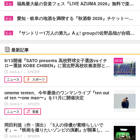
福島最大級の音楽フェス『LIVE AZUMA 2026』無料で楽…
3
位
愛知・岐阜の地酒を満喫する『秋酒祭 2026』チケット一…
4
位
『サントリー1万人の第九』Aぇ! groupの佐野晶哉が合唱…
5
位
最新記事
9/13開催『SATO presents 高校野球女子選抜vsイチ
NEW
ロー選抜 KOBE CHIBEN』に習志野高校吹奏楽部と…
2026.8.7 ｜ SPICER
ニュース
スポーツ
omeme tenten、今年最後のワンマンライブ『ten out
of ten 〜one man〜』を11月に開催決定
2026.8.7 ｜ SPICER
ニュース
音楽
岡田利規（作・演出）「5人の俳優が素晴らしいで
す」～『映画を撮りたいゾンビの演劇』が開幕し、…
2026.8.7 ｜ SPICER