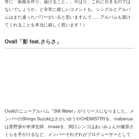
常に「新曲を作り、届けること」。やはり、これに尽きるのでは
ないでしょうか」と非常に嬉しいコメントも。シングルとアルバ
ムはまた違ったパワーがいると思いますんで……アルバムも届け
てくれることを本当に嬉しく思います！）
Ovall「影 feat.さらさ」
Ovallのニューアルバム『Still Water』がリリースになりました。メ
ンバーのShingo SuzukiはさかいゆうやCHEMISTRYを、mabanua
は星野源や米津玄師、imaseを、関口シンゴはあいみょんや藤原さ
くらを手がけるなど、メンバーそれぞれがプロデューサーとして