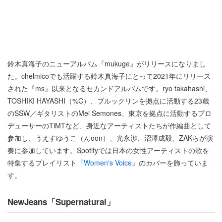
鈴木真海子のニューアルバム『mukuge』がリリースになりまし
た。chelmicoでも活躍する鈴木真海子にとって2021年にリリース
された『ms』以来となるセカンドアルバムです。ryo takahashi、
TOSHIKI HAYASHI（%C）、ブルックリンを拠点に活動する23歳
のSSW／ギタリストのMei Semones、東京を拠点に活動するプロ
デューサーのTiMTなど、身近なアーティストたちが作編曲として
参加し、うえすゆうこ（んoon）、光永渉、沼澤成毅、ZAKらが演
奏に参加しています。Spotifyでは日本の女性アーティストの歌を
特集するプレイリスト
『Women's Voice』
のカバーを飾っていま
す。
NewJeans「Supernatural」