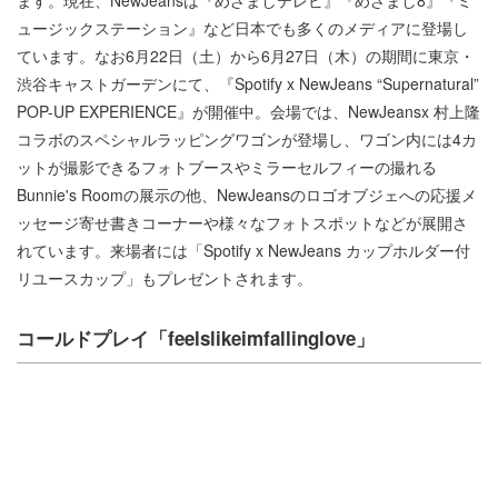
ます。現在、NewJeansは『めざましテレビ』『めざまし8』『ミ
ュージックステーション』など日本でも多くのメディアに登場し
ています。なお6月22日（土）から6月27日（木）の期間に東京・
渋谷キャストガーデンにて、『Spotify x NewJeans “Supernatural”
POP-UP EXPERIENCE』が開催中。会場では、NewJeansx 村上隆
コラボのスペシャルラッピングワゴンが登場し、ワゴン内には4カ
ットが撮影できるフォトブースやミラーセルフィーの撮れる
Bunnie's Roomの展示の他、NewJeansのロゴオブジェへの応援メ
ッセージ寄せ書きコーナーや様々なフォトスポットなどが展開さ
れています。来場者には「Spotify x NewJeans カップホルダー付
リユースカップ」もプレゼントされます。
コールドプレイ「​feelslikeimfallinglove」