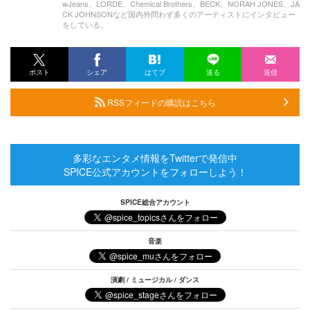
wJeans、LORDE、Chemical Brothers、BECK、NORAH JONES、JA
CK JOHNSONなど国内外問わず多くのアーティストにインタビュー
をしている。
ポスト
シェア
はてブ
送る
送信
RSSフィードの購読はこちら
多彩なエンタメ情報をTwitterで発信中
SPICE公式アカウントをフォローしよう！
SPICE総合アカウント
音楽
演劇 / ミュージカル / ダンス