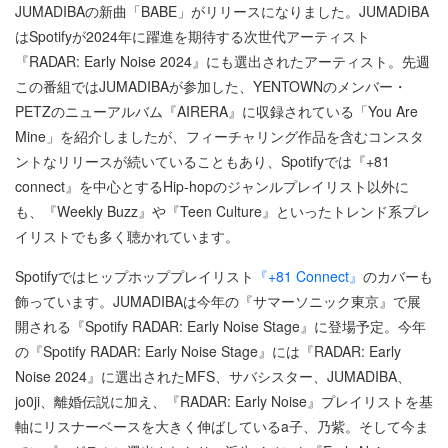
JUMADIBAの新曲「BABE」がリリースになりました。JUMADIBA
はSpotifyが2024年に躍進を期待する次世代アーティスト
『RADAR: Early Noise 2024』にも選出されたアーティスト。先週
この番組ではJUMADIBAが参加した、YENTOWNのメンバー・
PETZのニューアルバム『AIRERA』に収録されている「You Are
Mine」を紹介しましたが、フィーチャリング作品を含むコンスタ
ントなリリースが続いていることもあり、Spotifyでは『+81
connect』を中心とするHip-hopのジャンルプレイリスト以外に
も、『Weekly Buzz』や『Teen Culture』といったトレンド系プレ
イリストでも多く聴かれています。
Spotifyではヒップホッププレイリスト
『+81 Connect』
のカバーも
飾っています。JUMADIBAは今年の『サマーソニック東京』で展
開される『Spotify RADAR: Early Noise Stage』に登場予定。今年
の『Spotify RADAR: Early Noise Stage』には『RADAR: Early
Noise 2024』に選出されたMFS、サバシスター、JUMADIBA、
jo0ji、離婚伝説に加え、『RADAR: Early Noise』プレイリストを基
軸にリスナーベースを大きく伸ばしているa子、乃紫。そして今ま