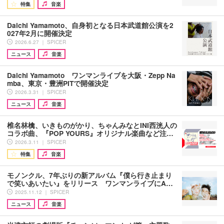
特集
音楽
Daichi Yamamoto、自身初となる日本武道館公演を2
027年2月に開催決定
2026.6.27 ｜ SPICER
ニュース
音楽
Daichi Yamamoto ワンマンライブを大阪・Zepp Na
mba、東京・豊洲PITで開催決定
2026.3.31 ｜ SPICER
ニュース
音楽
椎名林檎、いきものがかり、ちゃんみなとINI西洸人の
コラボ曲、『POP YOURS』オリジナル楽曲など注…
2026.3.11 ｜ SPICER
特集
音楽
モノンクル、7年ぶりの新アルバム『僕ら行き止まり
で笑いあいたい』をリリース ワンマンライブにA…
2025.11.12 ｜ SPICER
ニュース
音楽