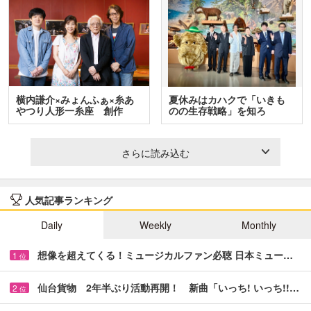
横内謙介×みょんふぁ×糸あ
夏休みはカハクで「いきも
やつり人形一糸座 創作
のの生存戦略」を知ろ
人…
う！ …
さらに読み込む
人気記事ランキング
Daily
Weekly
Monthly
想像を超えてくる！ミュージカルファン必聴 日本ミュー…
1
位
仙台貨物 2年半ぶり活動再開！ 新曲「いっち! いっち!!…
2
位