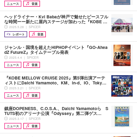
ニュース
音楽
ヘッドライナー・Kvi Babaが神戸で魅せたピースフル
な時間ーー新たに屋内ステージが加わった『KOBE …
2025.5.28 ｜ SPICER
レポート
音楽
ジャンル・国境を超えたHIPHOPイベント『GO-Ahea
dZ FutureZ』タイムテーブル発表
2025.4.4 ｜ SPICER
ニュース
音楽
『KOBE MELLOW CRUISE 2025』第5弾出演アーテ
ィストにDaichi Yamamoto、KM、in-d、IO、Toky…
2025.3.21 ｜ SPICER
ニュース
音楽
鎮座DOPENESS、C.O.S.A.、Daichi Yamamotoら S
TUTS初のアリーナ公演『Odyssey』第二弾ゲス…
2025.3.17 ｜ SPICER
ニュース
音楽