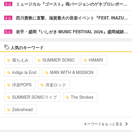
ミュージカル『ゴースト』両バージョンのゲネプロレポー…
3
位
西川貴教に直撃、滋賀最大の音楽イベント『FEST. INAZU…
4
位
岩手・盛岡『いしがき MUSIC FESTIVAL 2026』盛岡城跡…
5
位
人気のキーワード
堀ちえみ
SUMMER SONIC
HIMARI
indigo la End
MAN WITH A MISSION
洋楽POPS
洋楽ロック
SUMMER SONICライブ
The Strokes
Zebrahead
キーワードをもっと見る