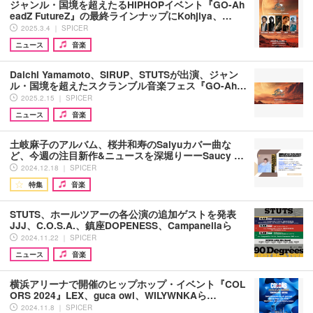
ジャンル・国境を超えたるHIPHOPイベント『GO-Ah
eadZ FutureZ』の最終ラインナップにKohjiya、…
2025.3.4 ｜ SPICER
ニュース
音楽
Daichi Yamamoto、SIRUP、STUTSが出演、ジャン
ル・国境を超えたスクランブル音楽フェス『GO-Ah…
2025.2.15 ｜ SPICER
ニュース
音楽
土岐麻子のアルバム、桜井和寿のSalyuカバー曲な
ど、今週の注目新作&ニュースを深堀りーーSaucy …
2024.12.18 ｜ SPICER
特集
音楽
STUTS、ホールツアーの各公演の追加ゲストを発表
JJJ、C.O.S.A.、鎮座DOPENESS、Campanellaら
2024.11.22 ｜ SPICER
ニュース
音楽
横浜アリーナで開催のヒップホップ・イベント『COL
ORS 2024』LEX、guca owl、WILYWNKAら…
2024.11.8 ｜ SPICER