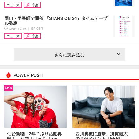
ニュース
音楽
岡山・美星町で開催 『STARS ON 24』タイムテーブ
ル発表
2024.10.10 ｜ SPICER
ニュース
音楽
さらに読み込む
POWER PUSH
NEW
仙台貨物 2年半ぶり活動再
西川貴教に直撃、滋賀最大
開！ 新曲「いっち! いっ…
の音楽イベント『FEST.