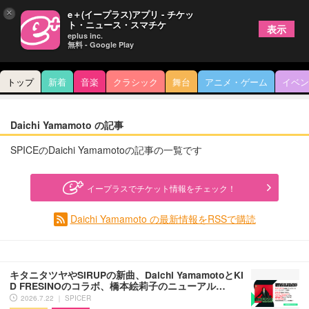
×
e＋(イープラス)アプリ - チケッ
ト・ニュース・スマチケ
表示
eplus inc.
無料 - Google Play
トップ
新着
音楽
クラシック
舞台
アニメ・ゲーム
イベン
Daichi Yamamoto の記事
SPICEのDaichi Yamamotoの記事の一覧です
イープラスでチケット情報をチェック！
Daichi Yamamoto の最新情報をRSSで購読
キタニタツヤやSIRUPの新曲、Daichi YamamotoとKI
D FRESINOのコラボ、橋本絵莉子のニューアル…
2026.7.22 ｜ SPICER