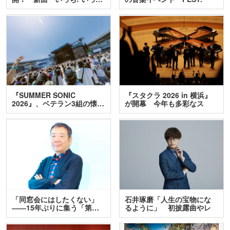
INA…
『SUMMER SONIC
『スタクラ 2026 in 横浜』
2026』、ベテラン3組の懐…
が開幕 今年も多彩なス
テ…
「同窓会にはしたくない」
石井琢磨「人生の宝物にな
――15年ぶりに集う「第…
るように」 初披露曲やレ
ア…