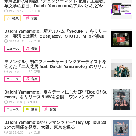
米津玄師の劇場版『チェンソーマン レゼ篇』主題歌、
羊文学の新曲、Daichi Yamamotoのアルバムなど今…
2025.9.17 ｜ SPICER
特集
音楽
Daichi Yamamoto、新アルバム『Secure+』をリリー
ス 客演には新たにBenjazzy、STUTS、MFSが参加
2025.9.17 ｜ SPICER
ニュース
音楽
モノンクル、初のフィーチャーリングアーティストを
迎えた「二人芝居 feat. Daichi Yamamoto」のリリ…
2025.8.12 ｜ SPICER
ニュース
音楽
Daichi Yamamoto、夏をテーマにしたEP『Box Of Su
mmer』をリリース＆MVを公開 ワンマンツア…
2025.8.6 ｜ SPICER
ニュース
動画
音楽
Daichi Yamamotoがワンマンツアー"Tidy Up Tour 20
25"の開催を発表。大阪、東京を巡る
2025.6.30 ｜ SPICER