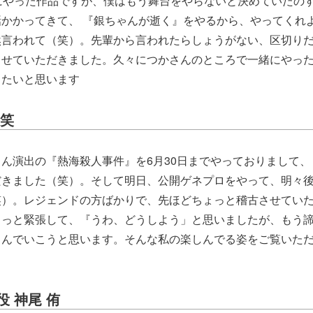
にやった作品ですが、僕はもう舞台をやらないと決めていたの
かかってきて、 『銀ちゃんが逝く』をやるから、やってくれ
然言われて（笑）。先輩から言われたらしょうがない、区切り
させていただきました。久々につかさんのところで一緒にやっ
りたいと思います
天笑
ん演出の『熱海殺人事件』を6月30日までやっておりまして、
だきました（笑）。そして明日、公開ゲネプロをやって、明々
笑）。レジェンドの方ばかりで、先ほどちょっと稽古させてい
ょっと緊張して、『うわ、どうしよう」と思いましたが、もう
しんでいこうと思います。そんな私の楽しんでる姿をご覧いた
 神尾 侑