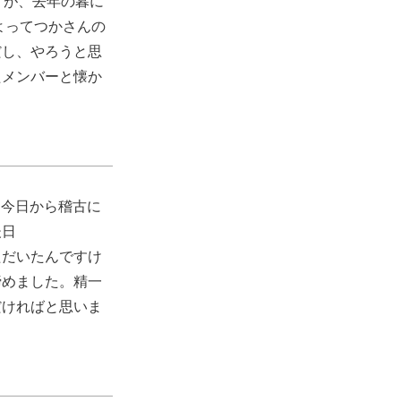
すが、去年の暮に
よってつかさんの
だし、やろうと思
たメンバーと懐か
 今日から稽古に
後日
ただいたんですけ
諦めました。精一
だければと思いま