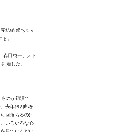
完結編 銀ちゃん
する。
、春田純一、大下
が到着した。
たものが初演で、
が、去年銀四郎を
回毎回落ちるのは
ら、いろいろな心
こを見ていただい