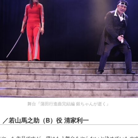
舞台『蒲田行進曲完結編 銀ちゃんが逝く』
）／若山馬之助（B）役 清家利一