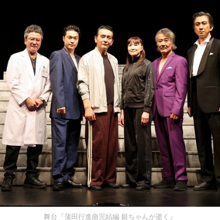
舞台『蒲田行進曲完結編 銀ちゃんが逝く』