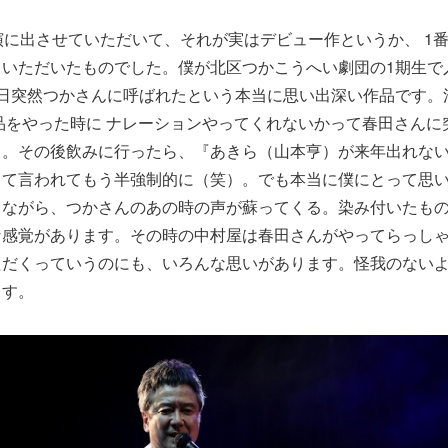
演に出させていただいて、それが実はデビュー作というか、 1
ていただいたものでした。僕が北区つかこうへい劇団の1期生で
る日突然つかさんに呼ばれたという本当に思い出深い作品です。
品をやった時に ナレーションやってくれないかって春田さんに
て。その後飲みに行ったら、『あきら（山本亨）が来年出れな
って言われてもう半強制的に（笑）。でも本当に僕にとって思
しながら、つかさんのあの時の声が蘇ってくる。染み付いたも
な感覚があります。その時の中村屋は春田さんがやってらっし
ただくっていうのにも、いろんな思いがあります。怪我のない
ます。