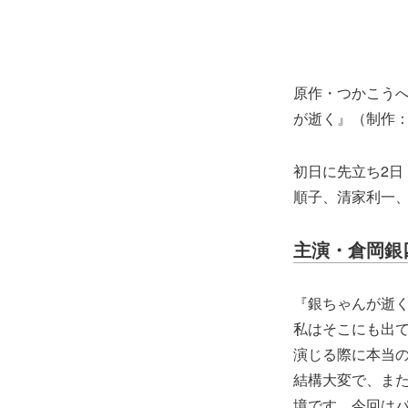
原作・つかこうへ
が逝く』（制作：
初日に先立ち2
順子、清家利一、
主演・倉岡銀
『銀ちゃんが逝く
私はそこにも出
演じる際に本当
結構大変で、ま
境です。今回は