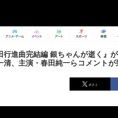
田行進曲完結編 銀ちゃんが逝く』
一清、主演・春田純一らコメントが
ポスト