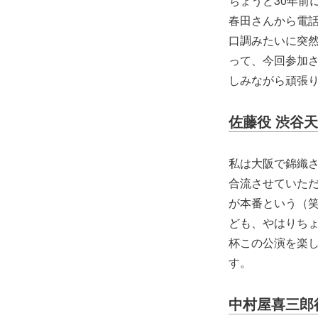
ちょうど30年前
春田さんから電話
口調みたいに突
って、今回参加
しみながら頑張
佐藤役 渋谷
私は大阪で錦織さ
合流させていた
が本番という（
ども、やはりち
杯この公演を楽
す。
中村屋喜三郎役