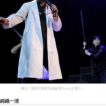
舞台『蒲田行進曲完結編 銀ちゃんが逝く』
 錦織一清