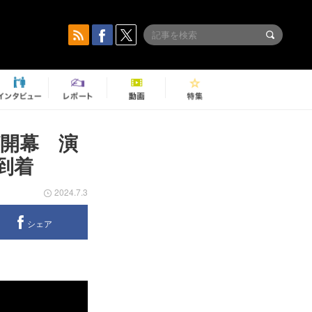
が開幕 演
到着
2024.7.3
シェア