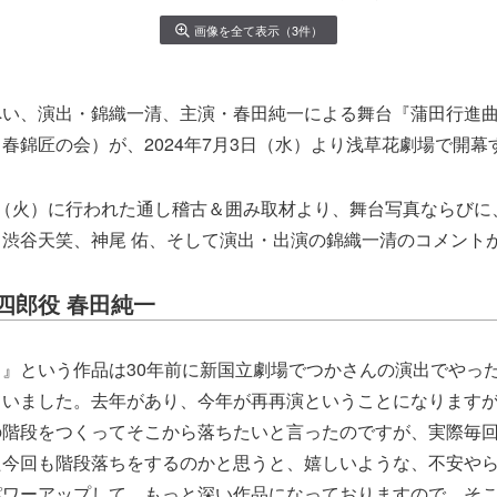
画像を全て表示（3件）
い、演出・錦織一清、主演・春田純一による舞台『蒲田行進曲
春錦匠の会）が、2024年7月3日（水）より浅草花劇場で開幕
日（火）に行われた通し稽古＆囲み取材より、舞台写真ならびに
渋谷天笑、神尾 佑、そして演出・出演の錦織一清のコメント
四郎役 春田純一
』という作品は30年前に新国立劇場でつかさんの演出でやっ
ていました。去年があり、今年が再再演ということになります
の階段をつくってそこから落ちたいと言ったのですが、実際毎
た今回も階段落ちをするのかと思うと、嬉しいような、不安や
パワーアップして、もっと深い作品になっておりますので、そ