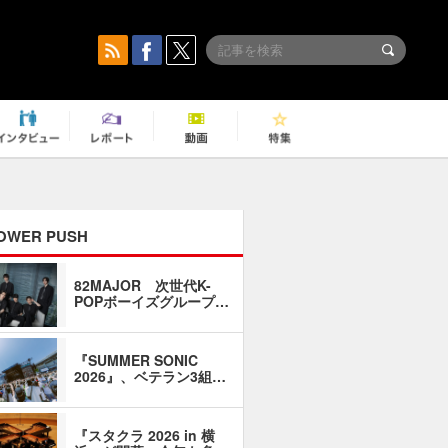
OWER PUSH
82MAJOR 次世代K-
「同窓会に
POPボーイズグループ…
い」――1
『SUMMER SONIC
石井琢磨「
2026』、ベテラン3組…
なるように
『スタクラ 2026 in 横
横内謙介×