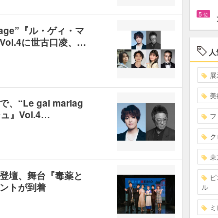
5
位
riage”『ル・ゲィ・マ
ol.4に世古口凌、…
人
展
美
e gai mariag
』Vol.4…
フ
ク
東
登壇、舞台『毒薬と
ピ
ントが到着
ル
ミ