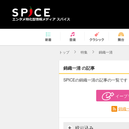
トップ
特集
錦織一清
錦織一清 の記事
SPICEの錦織一清の記事の一覧です
イープ
錦織
絞り込み