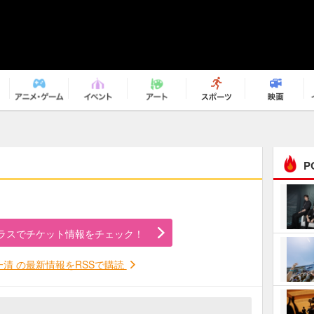
P
まるで原作の世界から飛
び出してきたよう！ 圧…
ラスでチケット情報をチェック！
ｅｐｌｕｓ ｗｅｅｋｅ
ｎｄ ｃｌｕｂ
一清 の最新情報をRSSで購読
ＲｅｏＮａ“ピルグリム”