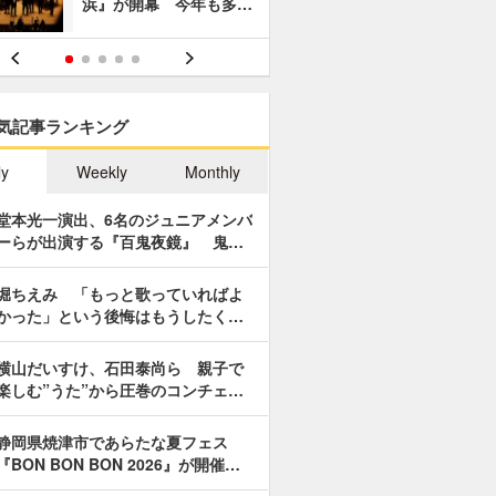
浜』が開幕 今年も多…
あやつり人
気記事ランキング
ly
Weekly
Monthly
堂本光一演出、6名のジュニアメンバ
ーらが出演する『百鬼夜鏡』 鬼…
堀ちえみ 「もっと歌っていればよ
かった」という後悔はもうしたく…
横山だいすけ、石田泰尚ら 親子で
楽しむ”うた”から圧巻のコンチェ…
静岡県焼津市であらたな夏フェス
『BON BON BON 2026』が開催…