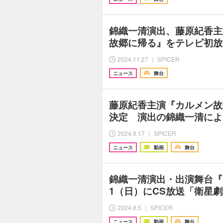
錦織一清演出、藤原紀香主
故郷に帰る』をテレビ初放
2024.11.27 ｜ SPICER
ニュース
舞台
藤原紀香主演『カルメン故
決定 演出の錦織一清によ
2024.9.17 ｜ SPICER
ニュース
動画
舞台
錦織一清演出・出演舞台『
1（日）にCS放送「衛星
2024.8.5 ｜ SPICER
ニュース
動画
舞台