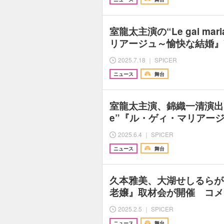
室龍太主演の“Le gai ma
リアージュ～愉快な結婚』V
2025.7.18 ｜ SPICER
ニュース
舞台
室龍太主演、錦織一清演出で、“L
e”『ル・ゲィ・マリアージュ
2025.6.4 ｜ SPICER
ニュース
舞台
久本雅美、大湖せしるらが
老嬢』取材会が開催 コメ
2025.2.5 ｜ SPICER
ニュース
舞台