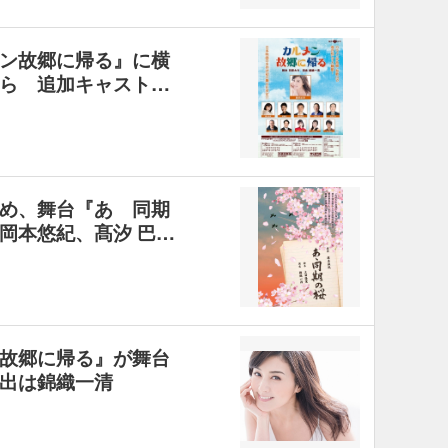
ン故郷に帰る』に横
ら 追加キャスト…
め、舞台『あゝ同期
岡本悠紀、髙汐 巴…
故郷に帰る』が舞台
出は錦織一清