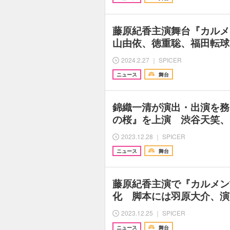
藤原紀香主演舞台『カルメ
山由依、徳重聡、福田転球
2024.2.27 ｜ SPICER
ニュース
舞台
錦織一清が演出・出演を務
の桜』を上演 渋谷天笑、
2023.12.28 ｜ SPICER
ニュース
舞台
藤原紀香主演で『カルメン
化 脚本には羽原大介、演
2023.12.25 ｜ SPICER
ニュース
舞台