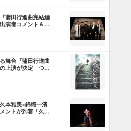
『蒲田行進曲完結編
出演者コメント＆…
る舞台『蒲田行進曲
の上演が決定 つ…
久本雅美×錦織一清
メントが到着「久…