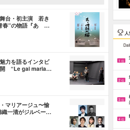
舞台・初主演 若き
青春”の物語『あゝ…
人
Dai
魅力を語るインタビ
1
位
Le gai maria…
2
位
3
位
・マリアージュ〜愉
の錦織一清がジルベー…
4
位