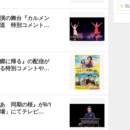
S
演の舞台『カルメン
送 特別コメント…
郷に帰る』の配信が
る特別コメントや…
あゝ同期の桜』が8/1
劇場」にてテレビ…