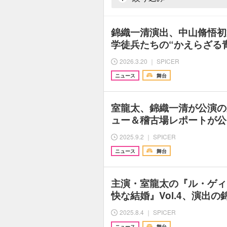
錦織一清演出、中山脩悟初
学徒兵たちの“かえらざる
2026.3.20 ｜ SPICER
ニュース
舞台
室龍太、錦織一清が公演の
ュー＆稽古場レポートが公開 “
2025.9.2 ｜ SPICER
ニュース
舞台
主演・室龍太の『ル・ゲィ
快な結婚』Vol.4、演出
2025.8.4 ｜ SPICER
ニュース
舞台