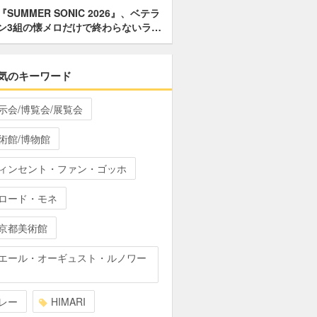
『SUMMER SONIC 2026』、ベテラ
ン3組の懐メロだけで終わらないラ…
気のキーワード
示会/博覧会/展覧会
術館/博物館
ィンセント・ファン・ゴッホ
ロード・モネ
京都美術館
エール・オーギュスト・ルノワー
レー
HIMARI