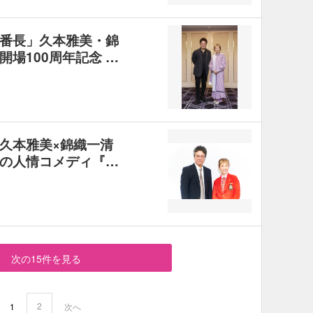
番長」久本雅美・錦
場100周年記念 …
久本雅美×錦織一清
の人情コメディ『…
次の15件を見る
2
1
次へ