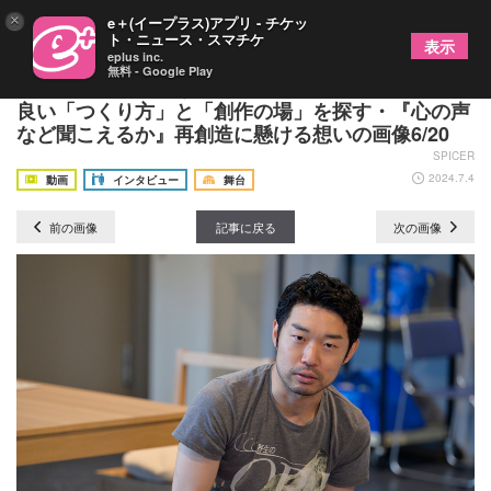
×
e＋(イープラス)アプリ - チケッ
ト・ニュース・スマチケ
表示
eplus inc.
無料 - Google Play
範宙遊泳『心の声など聞こえるか』 座談会 ～より
良い「つくり方」と「創作の場」を探す・『心の声
など聞こえるか』再創造に懸ける想いの画像6/20
SPICER
2024.7.4
動画
インタビュー
舞台
前の画像
記事に戻る
次の画像