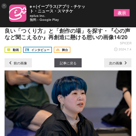
×
e＋(イープラス)アプリ - チケッ
ト・ニュース・スマチケ
表示
eplus inc.
無料 - Google Play
範宙遊泳『心の声など聞こえるか』 座談会 ～より
良い「つくり方」と「創作の場」を探す・『心の声
など聞こえるか』再創造に懸ける想いの画像14/20
SPICER
2024.7.4
動画
インタビュー
舞台
前の画像
記事に戻る
次の画像