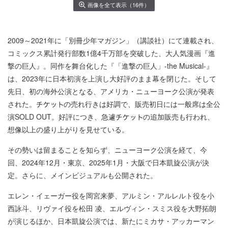
画像を全て表示（16件）
2009～2021年に「別冊少年マガジン」（講談社）にて連載され、
コミックス累計発行部数1億4千万部を突破した、大人気漫画『進
撃の巨人』。同作を舞台化した『「進撃の巨人」-the Musical-』
は、2023年に日本初演を上演し大好評のまま幕を閉じた。そして
先日、初の海外公演となる、アメリカ・ニューヨーク公演が発表
された。
の売れ行きは好調で、販売初日には一般席は全公
演SOLD OUT。好評につき、急遽
の追加販売も行われ、
想像以上の盛り上がりを見せている。
その勢いは留まることを知らず、ニューヨーク公演を経て、今
回、2024年12月・東京、2025年1月・大阪で日本凱旋公演が決
定。さらに、メインビジュアルも公開された。
エレン・イェーガー役を岡宮来夢、アルミン・アルレルト役を小
西詠斗、リヴァイ役を松田 凌、エルヴィン・スミス役を大野拓朗
が演じるほか、日本凱旋公演では、新たにミカサ・アッカーマン