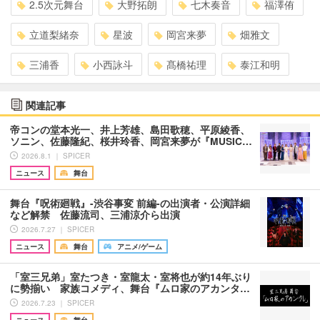
2.5次元舞台
大野拓朗
七木奏音
福澤侑
立道梨緒奈
星波
岡宮来夢
畑雅文
三浦香
小西詠斗
髙橋祐理
泰江和明
関連記事
帝コンの堂本光一、井上芳雄、島田歌穂、平原綾香、
ソニン、佐藤隆紀、桜井玲香、岡宮来夢が『MUSIC…
2026.8.1 ｜ SPICER
ニュース
舞台
舞台『呪術廻戦』-渋谷事変 前編-の出演者・公演詳細
など解禁 佐藤流司、三浦涼介ら出演
2026.7.27 ｜ SPICER
ニュース
舞台
アニメ/ゲーム
「室三兄弟」室たつき・室龍太・室将也が約14年ぶり
に勢揃い 家族コメディ、舞台『ムロ家のアカンタ…
2026.7.23 ｜ SPICER
ニュース
舞台