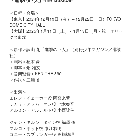
「進撃の巨人」-the Musical-
＜日程・会場＞
【東京】2024年12月13日（金）～12月22日（日）TOKYO
DOME CITY HALL
【大阪】2025年1月11日（土）～1月13日（月・祝）オリッ
クス劇場
＜原作＞諫山 創「進撃の巨人」（別冊少年マガジン／講談
社）
＜演出＞植木 豪
＜脚本＞畑 雅文
＜音楽監督＞KEN THE 390
＜作詞＞三浦 香
＜出演＞
エレン・イェーガー役 岡宮来夢
ミカサ・アッカーマン役 七木奏音
アルミン・アルレルト役 小西詠斗
ジャン・キルシュタイン役 福澤 侑
マルコ・ボット役 泰江和明
コニー・スプリンガー役 高橋祐理