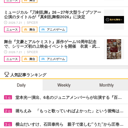
ミュージカル『刀剣乱舞』26～27年大型ライブツアー
公演のタイトルが『真剣乱舞祭2026』に決定
2026.7.21 ｜ SPICER
ニュース
舞台
アニメ/ゲーム
舞台『文豪とアルケミスト』原作ゲーム10周年記念
で、シリーズ初の上映会イベントを開催 衣裳・武…
2026.7.21 ｜ SPICER
ニュース
舞台
アニメ/ゲーム
人気記事ランキング
Daily
Weekly
Monthly
堂本光一演出、6名のジュニアメンバーらが出演する『百…
1
位
堀ちえみ 「もっと歌っていればよかった」という後悔は…
2
位
横山だいすけ、石田泰尚ら 親子で楽しむ”うた”から圧巻…
3
位