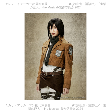
エレン・イェーガー役 岡宮来夢 (C)諫山創・講談社／「進撃
の巨人」-the Musical-製作委員会 2024
ミカサ・アッカーマン役 七木奏音 (C)諫山創・講談社／「進
撃の巨人」-the Musical-製作委員会 2024