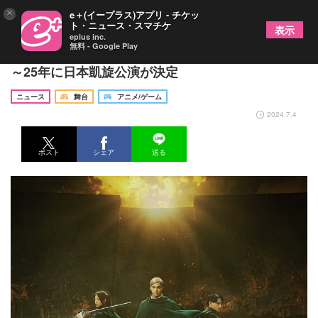
×
e＋(イープラス)アプリ - チケッ
ト・ニュース・スマチケ
表示
eplus inc.
無料 - Google Play
岡宮来夢ら出演の「進撃の巨人」-the Musical- 24
～25年に日本凱旋公演が決定
ニュース
舞台
アニメ/ゲーム
2024.7.4
ポスト
シェア
送る