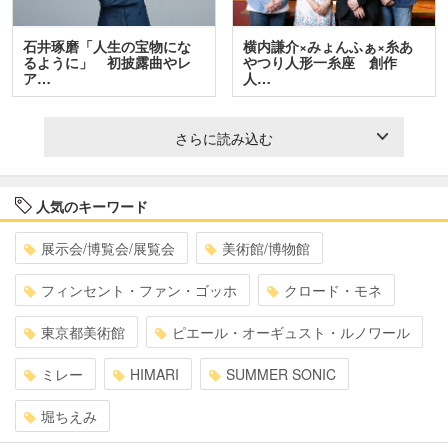
石井琢磨「人生の宝物にな
横内謙介×みょんふぁ×糸あ
るように」 初披露曲やレ
やつり人形一糸座 創作
ア…
人…
さらに読み込む
人気のキーワード
展示会/博覧会/展覧会
美術館/博物館
フィンセント・ファン・ゴッホ
クロード・モネ
東京都美術館
ピエール・オーギュスト・ルノワール
ミレー
HIMARI
SUMMER SONIC
堀ちえみ