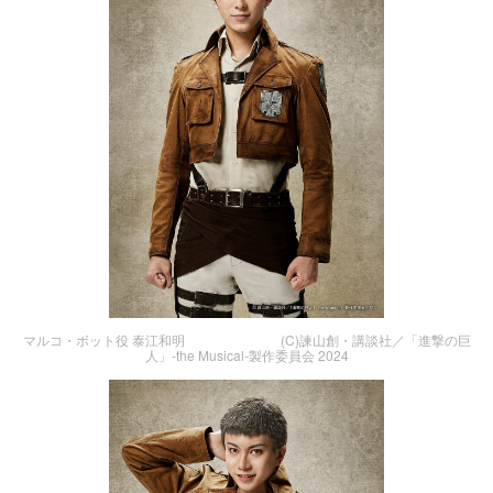
マルコ・ボット役 泰江和明 (C)諫山創・講談社／「進撃の巨
人」-the Musical-製作委員会 2024