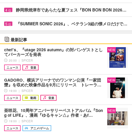
静岡県焼津市であらたな夏フェス『BON BON BON 2026…
4
位
『SUMMER SONIC 2026』、ベテラン3組の懐メロだけで…
5
位
最新記事
chef’s、『utage 2026 autumn』の対バンゲストとし
NEW
てパーカーズを発表
20:00 ｜ SPICER
ニュース
音楽
GADORO、横浜アリーナでのワンマン公演『一家団
NEW
欒』を収めた映像作品を9月にリリース トレーラ…
19:00 ｜ SPICER
ニュース
動画
音楽
亜咲花、10周年アニバーサリーベストアルバム『Son
NEW
g of LIFE』、漫画『ゆるキャン△』作者・あf…
19:00 ｜ SPICER
ニュース
アニメ/ゲーム