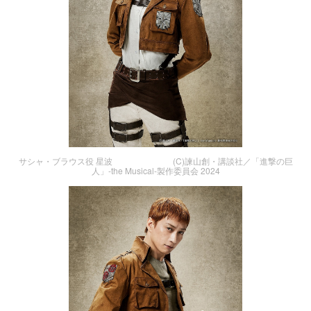
サシャ・ブラウス役 星波 (C)諫山創・講談社／「進撃の巨
人」-the Musical-製作委員会 2024