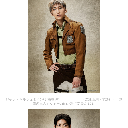
ジャン・キルシュタイン役 福澤 侑 (C)諫山創・講談社／「進
撃の巨人」-the Musical-製作委員会 2024