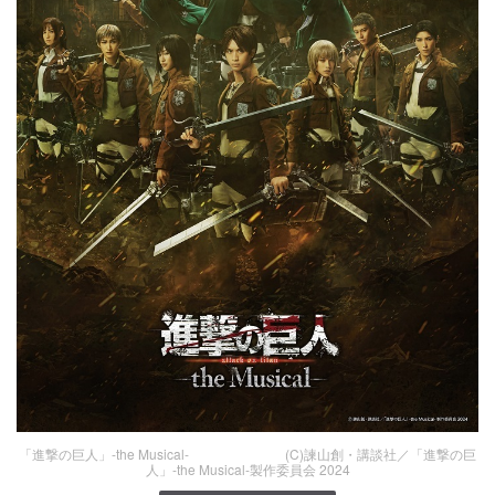
「進撃の巨人」-the Musical- (C)諫山創・講談社／「進撃の巨
人」-the Musical-製作委員会 2024