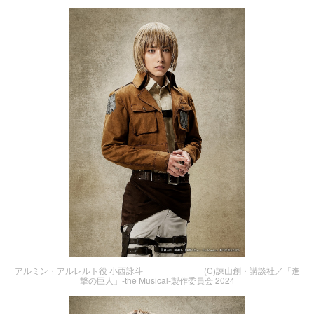
アルミン・アルレルト役 小西詠斗 (C)諫山創・講談社／「進
撃の巨人」-the Musical-製作委員会 2024