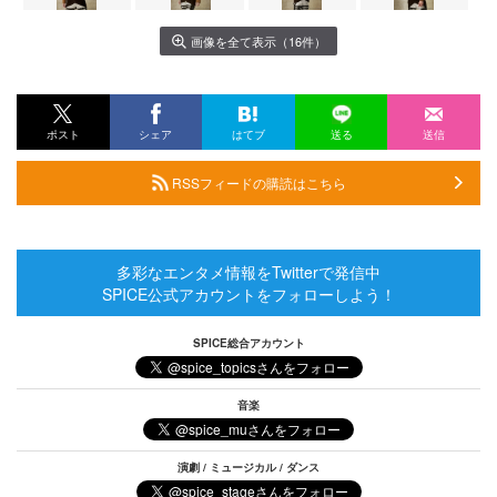
画像を全て表示（16件）
ポスト
シェア
はてブ
送る
送信
RSSフィードの購読はこちら
多彩なエンタメ情報をTwitterで発信中
SPICE公式アカウントをフォローしよう！
SPICE総合アカウント
音楽
演劇 / ミュージカル / ダンス