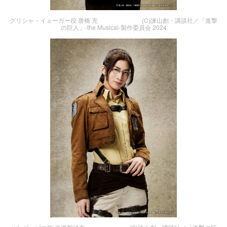
グリシャ・イェーガー役 唐橋 充 (C)諫山創・講談社／「進撃
の巨人」-the Musical-製作委員会 2024