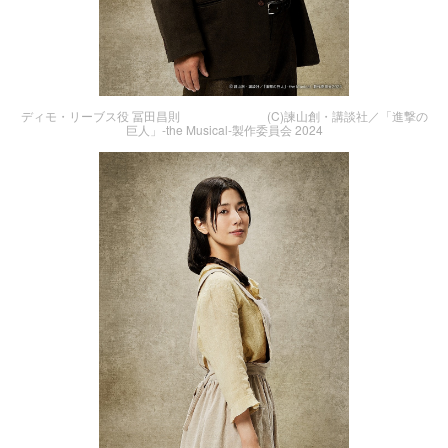
ディモ・リーブス役 冨田昌則 (C)諫山創・講談社／「進撃の
巨人」-the Musical-製作委員会 2024