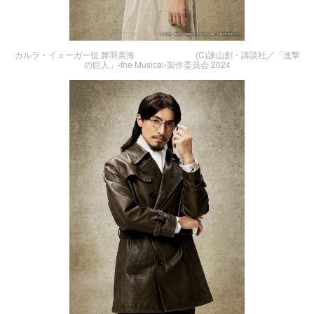
カルラ・イェーガー役 舞羽美海 (C)諫山創・講談社／「進撃
の巨人」-the Musical-製作委員会 2024