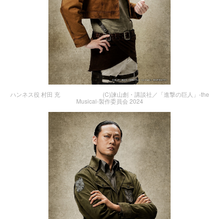
ハンネス役 村田 充 (C)諫山創・講談社／「進撃の巨人」-the
Musical-製作委員会 2024