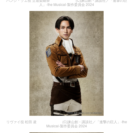
ハンジ・ゾエ役 立道梨緒奈 (C)諫山創・講談社／「進撃の巨
人」-the Musical-製作委員会 2024
リヴァイ役 松田 凌 (C)諫山創・講談社／「進撃の巨人」-the
Musical-製作委員会 2024