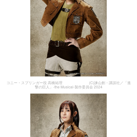
コニー・スプリンガー役 高橋祐理 (C)諫山創・講談社／「進
撃の巨人」-the Musical-製作委員会 2024