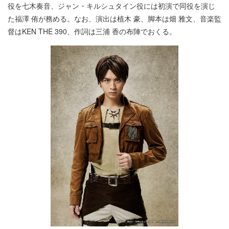
役を七木奏音、ジャン・キルシュタイン役には初演で同役を演じ
た福澤 侑が務める。なお、演出は植木 豪、脚本は畑 雅文、音楽監
督はKEN THE 390、作詞は三浦 香の布陣でおくる。