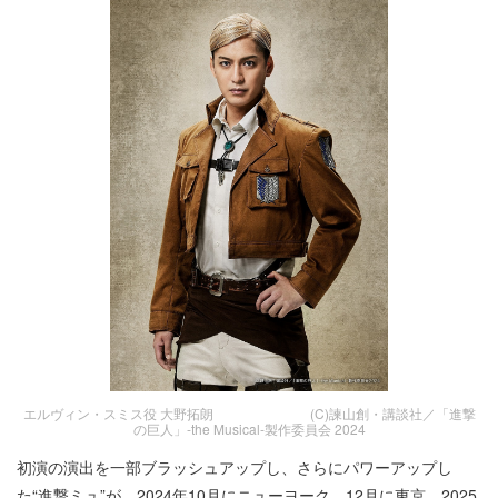
エルヴィン・スミス役 大野拓朗 (C)諫山創・講談社／「進撃
の巨人」-the Musical-製作委員会 2024
初演の演出を一部ブラッシュアップし、さらにパワーアップし
た“進撃ミュ”が、2024年10月にニューヨーク、12月に東京、2025