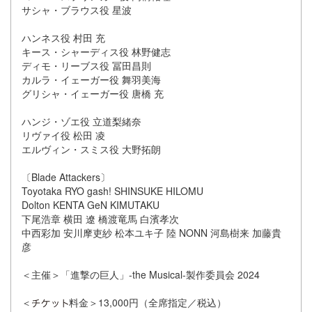
サシャ・ブラウス役 星波
ハンネス役 村田 充
キース・シャーディス役 林野健志
ディモ・リーブス役 冨田昌則
カルラ・イェーガー役 舞羽美海
グリシャ・イェーガー役 唐橋 充
ハンジ・ゾエ役 立道梨緒奈
リヴァイ役 松田 凌
エルヴィン・スミス役 大野拓朗
〔Blade Attackers〕
Toyotaka RYO gash! SHINSUKE HILOMU
Dolton KENTA GeN KIMUTAKU
下尾浩章 横田 遼 橋渡竜馬 白濱孝次
中西彩加 安川摩吏紗 松本ユキ子 陸 NONN 河島樹来 加藤貴
彦
＜主催＞「進撃の巨人」-the Musical-製作委員会 2024
＜
料金＞13,000円（全席指定／税込）