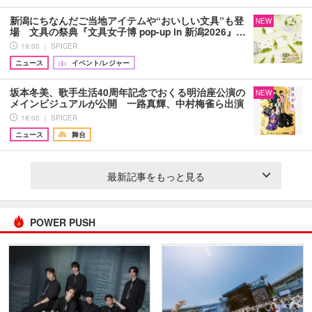
新潟にちなんだご当地アイテムや“おいしい文具”も登
NEW
場 文具の祭典『文具女子博 pop-up in 新潟2026』…
19:00 ｜ SPICER
ニュース
イベント/レジャー
坂本冬美、歌手生活40周年記念でおくる明治座公演の
NEW
メインビジュアルが公開 一路真輝、中村梅雀ら出演
18:00 ｜ SPICER
ニュース
舞台
最新記事をもっと見る
POWER PUSH