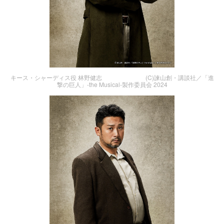
キース・シャーディス役 林野健志 (C)諫山創・講談社／「進
撃の巨人」-the Musical-製作委員会 2024