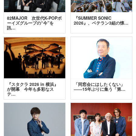
82MAJOR 次世代K-POPボ
『SUMMER SONIC
ーイズグループの“今”を
2026』、ベテラン3組の懐…
訊…
『スタクラ 2026 in 横浜』
「同窓会にはしたくない」
が開幕 今年も多彩なス
――15年ぶりに集う「第…
テ…