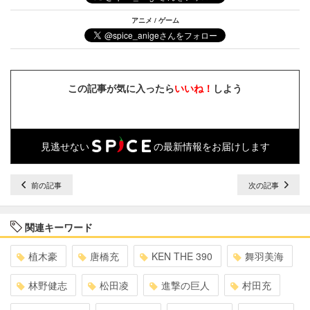
アニメ / ゲーム
この記事が気に入ったら
いいね！
しよう
見逃せない
の最新情報をお届けします
前の記事
次の記事
関連キーワード
植木豪
唐橋充
KEN THE 390
舞羽美海
林野健志
松田凌
進撃の巨人
村田充