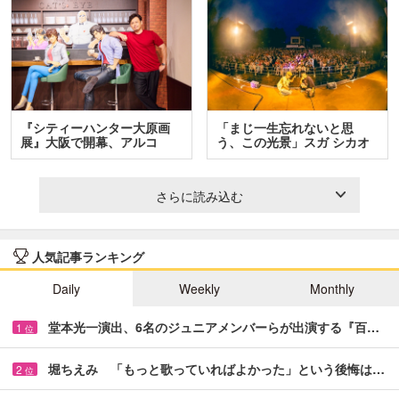
『シティーハンター大原画
「まじ一生忘れないと思
展』大阪で開幕、アルコ
う、この光景」スガ シカオ
＆…
と…
さらに読み込む
人気記事ランキング
Daily
Weekly
Monthly
堂本光一演出、6名のジュニアメンバーらが出演する『百…
1
位
堀ちえみ 「もっと歌っていればよかった」という後悔は…
2
位