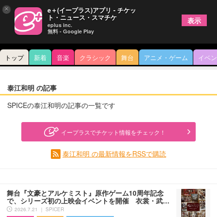
×
e＋(イープラス)アプリ - チケッ
ト・ニュース・スマチケ
表示
eplus inc.
無料 - Google Play
トップ
新着
音楽
クラシック
舞台
アニメ・ゲーム
イベン
泰江和明 の記事
SPICEの泰江和明の記事の一覧です
イープラスでチケット情報をチェック！
泰江和明 の最新情報をRSSで購読
舞台『文豪とアルケミスト』原作ゲーム10周年記念
で、シリーズ初の上映会イベントを開催 衣裳・武…
2026.7.21 ｜ SPICER