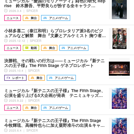
ミュージカル『憂国のモリアーティ』緋色の研究 Rep
rise 鈴木勝吾、平野良らが扮する全キャラク…
2026.3.4 ｜ SPICER
ニュース
舞台
アニメ/ゲーム
小林多喜二（泰江和明）らプロレタリア派3名のビジ
ュアルなど解禁 舞台『文豪とアルケミスト 掬ウ者…
2025.12.12 ｜ SPICER
ニュース
動画
舞台
アニメ/ゲーム
決勝戦、その戦いの行方は——ミュージカル『新テニ
スの王子様』The Fifth Stage ゲネプロレポート
2025.10.4 ｜ SPICER
レポート
舞台
アニメ/ゲーム
ミュージカル『新テニスの王子様』The Fifth Stage、
公演を盛り上げる5大企画が発表 テニミュキッズ…
2025.9.22 ｜ SPICER
ニュース
舞台
アニメ/ゲーム
ミュージカル『新テニスの王子様』The Fifth Stage
今牧輝琉、高橋怜也らに加え粟野准斗の出演＆キャ…
2025.6.4 ｜ SPICER