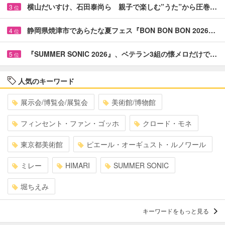
横山だいすけ、石田泰尚ら 親子で楽しむ”うた”から圧巻…
3
位
静岡県焼津市であらたな夏フェス『BON BON BON 2026…
4
位
『SUMMER SONIC 2026』、ベテラン3組の懐メロだけで…
5
位
人気のキーワード
展示会/博覧会/展覧会
美術館/博物館
フィンセント・ファン・ゴッホ
クロード・モネ
東京都美術館
ピエール・オーギュスト・ルノワール
ミレー
HIMARI
SUMMER SONIC
堀ちえみ
キーワードをもっと見る