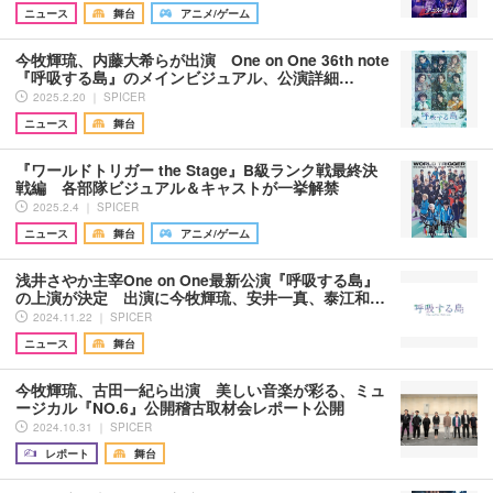
ニュース
舞台
アニメ/ゲーム
今牧輝琉、内藤大希らが出演 One on One 36th note
『呼吸する島』のメインビジュアル、公演詳細…
2025.2.20 ｜ SPICER
ニュース
舞台
『ワールドトリガー the Stage』B級ランク戦最終決
戦編 各部隊ビジュアル＆キャストが一挙解禁
2025.2.4 ｜ SPICER
ニュース
舞台
アニメ/ゲーム
浅井さやか主宰One on One最新公演『呼吸する島』
の上演が決定 出演に今牧輝琉、安井一真、泰江和…
2024.11.22 ｜ SPICER
ニュース
舞台
今牧輝琉、古田一紀ら出演 美しい音楽が彩る、ミュ
ージカル『NO.6』公開稽古取材会レポート公開
2024.10.31 ｜ SPICER
レポート
舞台