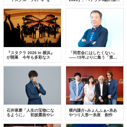
訊…
『スタクラ 2026 in 横浜』
「同窓会にはしたくない」
が開幕 今年も多彩なス
――15年ぶりに集う「第…
テ…
石井琢磨「人生の宝物にな
横内謙介×みょんふぁ×糸あ
るように」 初披露曲やレ
やつり人形一糸座 創作
ア…
人…