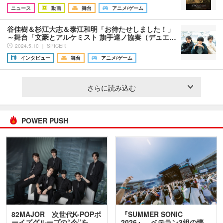
ニュース
動画
舞台
アニメ/ゲーム
谷佳樹＆杉江大志＆泰江和明「お待たせしました！」
～舞台「文豪とアルケミスト 旗手達ノ協奏（デュエ…
2024.5.10 ｜ SPICER
インタビュー
舞台
アニメ/ゲーム
さらに読み込む
POWER PUSH
82MAJOR 次世代K-POPボ
『SUMMER SONIC
ーイズグループの“今”を
2026』、ベテラン3組の懐…