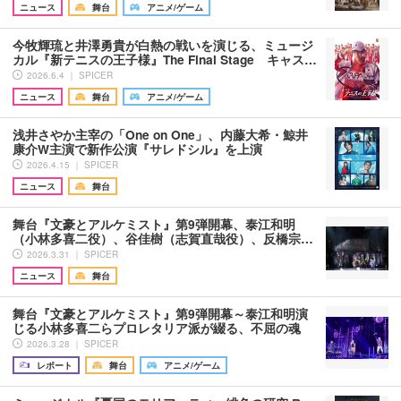
ニュース
舞台
アニメ/ゲーム
今牧輝琉と井澤勇貴が白熱の戦いを演じる、ミュージ
カル『新テニスの王子様』The Final Stage キャス…
2026.6.4 ｜ SPICER
ニュース
舞台
アニメ/ゲーム
浅井さやか主宰の「One on One」、内藤大希・鯨井
康介W主演で新作公演『サレドシル』を上演
2026.4.15 ｜ SPICER
ニュース
舞台
舞台『文豪とアルケミスト』第9弾開幕、泰江和明
（小林多喜二役）、谷佳樹（志賀直哉役）、反橋宗…
2026.3.31 ｜ SPICER
ニュース
舞台
舞台『文豪とアルケミスト』第9弾開幕～泰江和明演
じる小林多喜二らプロレタリア派が綴る、不屈の魂
2026.3.28 ｜ SPICER
レポート
舞台
アニメ/ゲーム