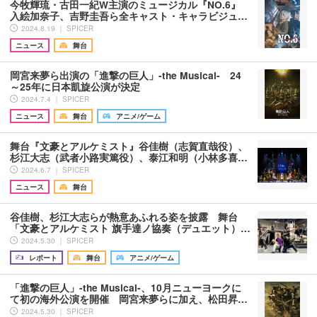
今牧輝琉・古田一紀W主演のミュージカル『NO.6』
入絵加奈子、吉野圭吾ら全キャスト・キャラビジュ…
2024.8.19 ｜ SPICER
ニュース
舞台
岡宮来夢ら出演の「進撃の巨人」-the Musical- 24
～25年に日本凱旋公演が決定
2024.7.4 ｜ SPICER
ニュース
舞台
アニメ/ゲーム
舞台『文豪とアルケミスト』谷佳樹（志賀直哉役）、
杉江大志（武者小路実篤役）、泰江和明（小林多喜…
2024.6.7 ｜ SPICER
ニュース
舞台
谷佳樹、杉江大志らが熱意あふれる姿を披露 舞台
「文豪とアルケミスト 旗手達ノ協奏（デュエット）…
2024.5.30 ｜ SPICER
レポート
舞台
アニメ/ゲーム
「進撃の巨人」-the Musical-、10月ニューヨークに
て初の海外公演を開催 岡宮来夢らに加え、松田昇…
2024.5.30 ｜ SPICER