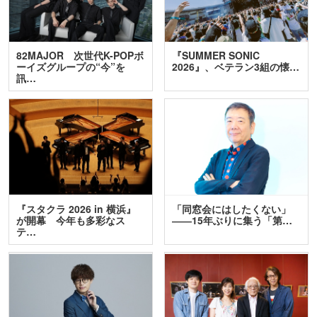
82MAJOR 次世代K-POPボ
『SUMMER SONIC
ーイズグループの“今”を
2026』、ベテラン3組の懐…
訊…
『スタクラ 2026 in 横浜』
「同窓会にはしたくない」
が開幕 今年も多彩なス
――15年ぶりに集う「第…
テ…