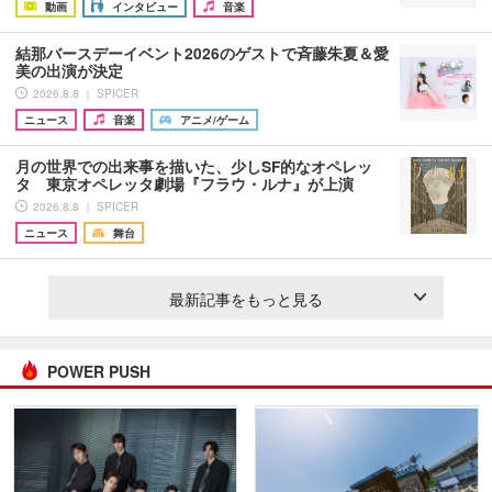
動画
インタビュー
音楽
結那バースデーイベント2026のゲストで斉藤朱夏＆愛
美の出演が決定
2026.8.8 ｜ SPICER
ニュース
音楽
アニメ/ゲーム
月の世界での出来事を描いた、少しSF的なオペレッ
タ 東京オペレッタ劇場『フラウ・ルナ』が上演
2026.8.8 ｜ SPICER
ニュース
舞台
最新記事をもっと見る
POWER PUSH