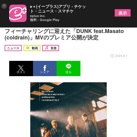
×
e＋(イープラス)アプリ - チケッ
ト・ニュース・スマチケ
表示
eplus inc.
無料 - Google Play
THE ORAL CIGARETTES、Masato（coldrain）を
フィーチャリングに迎えた「DUNK feat.Masato
(coldrain)」MVのプレミア公開が決定
ニュース
動画
音楽
2024.8.1
ポスト
シェア
送る