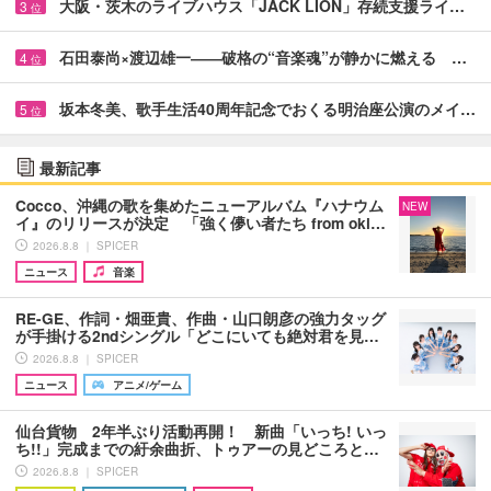
大阪・茨木のライブハウス「JACK LION」存続支援ライ…
3
位
石田泰尚×渡辺雄一――破格の“音楽魂”が静かに燃える …
4
位
坂本冬美、歌手生活40周年記念でおくる明治座公演のメイ…
5
位
最新記事
Cocco、沖縄の歌を集めたニューアルバム『ハナウム
NEW
イ』のリリースが決定 「強く儚い者たち from oki…
2026.8.8 ｜ SPICER
ニュース
音楽
RE-GE、作詞・畑亜貴、作曲・山口朗彦の強力タッグ
が手掛ける2ndシングル「どこにいても絶対君を見…
2026.8.8 ｜ SPICER
ニュース
アニメ/ゲーム
仙台貨物 2年半ぶり活動再開！ 新曲「いっち! いっ
ち!!」完成までの紆余曲折、トゥアーの見どころと…
2026.8.8 ｜ SPICER