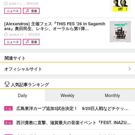
2026.7.1 ｜ SPICER
ニュース
音楽
[Alexandros] 主催フェス『THIS FES ’26 in Sagamih
ara』奥田民生、レキシ、オーラルら第1弾…
2026.6.17 ｜ SPICER
ニュース
音楽
関連サイト
オフィシャルサイト
人気記事ランキング
Daily
Weekly
Monthly
広島東洋カープ追加3試合決定！ 9/25巨人戦などチケッ…
1
位
西川貴教に直撃、滋賀最大の音楽イベント『FEST. INAZU…
2
位