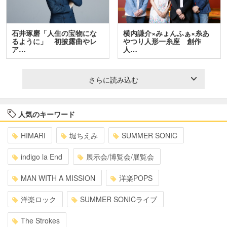
石井琢磨「人生の宝物にな
横内謙介×みょんふぁ×糸あ
るように」 初披露曲やレ
やつり人形一糸座 創作
ア…
人…
さらに読み込む
人気のキーワード
HIMARI
堀ちえみ
SUMMER SONIC
indigo la End
展示会/博覧会/展覧会
MAN WITH A MISSION
洋楽POPS
洋楽ロック
SUMMER SONICライブ
The Strokes