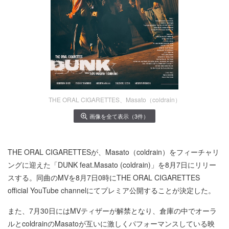
THE ORAL CIGARETTES、Masato（coldrain）
画像を全て表示（3件）
THE ORAL CIGARETTESが、Masato（coldrain）をフィーチャリ
ングに迎えた「DUNK feat.Masato (coldrain)」を8月7日にリリー
スする。同曲のMVを8月7日0時にTHE ORAL CIGARETTES
official YouTube channelにてプレミア公開することが決定した。
また、7月30日にはMVティザーが解禁となり、倉庫の中でオーラ
ルとcoldrainのMasatoが互いに激しくパフォーマンスしている映