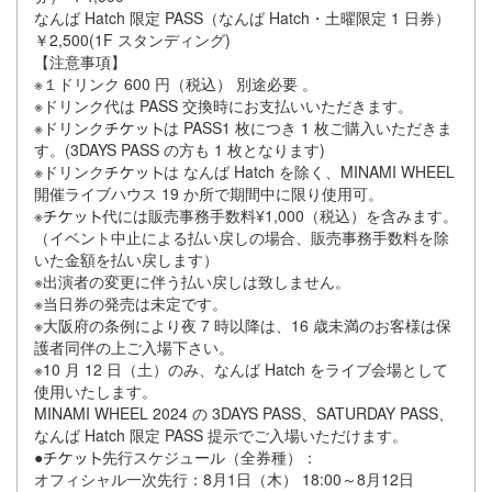
なんば Hatch 限定 PASS（なんば Hatch・土曜限定 1 日券）
￥2,500(1F スタンディング)
【注意事項】
※１ドリンク 600 円（税込） 別途必要 。
※ドリンク代は PASS 交換時にお支払いいただきます。
※ドリンク
は PASS1 枚につき 1 枚ご購入いただきま
す。(3DAYS PASS の方も 1 枚となります)
※ドリンク
は なんば Hatch を除く、MINAMI WHEEL
開催ライブハウス 19 か所で期間中に限り使用可。
※
代には販売事務手数料¥1,000（税込）を含みます。
（イベント中止による払い戻しの場合、販売事務手数料を除
いた金額を払い戻します）
※出演者の変更に伴う払い戻しは致しません。
※当日券の発売は未定です。
※大阪府の条例により夜 7 時以降は、16 歳未満のお客様は保
護者同伴の上ご入場下さい。
※10 月 12 日（土）のみ、なんば Hatch をライブ会場として
使用いたします。
MINAMI WHEEL 2024 の 3DAYS PASS、SATURDAY PASS、
なんば Hatch 限定 PASS 提示でご入場いただけます。
●
先行スケジュール（全券種）：
オフィシャル一次先行：8月1日（木） 18:00～8月12日