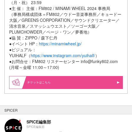
（月・祝） 23:59
●主 催： 主催：FM802 / MINAMI WHEEL 2024 事務局
（事務局構成団体＝FM802／ウドー音楽事務所／キョードー
大阪／GREENS CORPORATION／サウンドクリエーター／
清水音泉／スマッシュウエスト／ソーゴー大阪／
PLUMCHOWDER／ページ・ワン／夢番地）
●協 賛：ZIPPO / 森下仁丹
●イベント HP：
https://minamiwheel.jp/
●ビジュアル：
YUIHALF（
https://www.instagram.com/yuihalf/
）
●お問合せ：FM802 リスナーセンター info@funky802.com
(月曜～金曜 11:00～17:00)
はこちら
SPICER
SPICE編集部
SPICE編集部