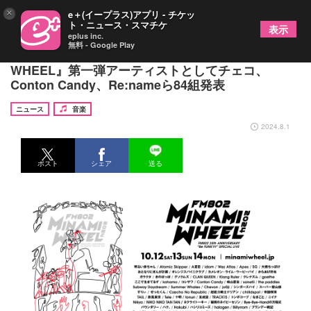
×
e＋(イープラス)アプリ - チケッ
ト・ニュース・スマチケ
表示
eplus inc.
無料 - Google Play
大阪ミナミのサーキットフェス『FM802 MINAMI
WHEEL』第一弾アーティストとしてチェコ、
Conton Candy、Re:nameら84組発表
ニュース
音楽
2024.8.1
ポスト
シェア
送る