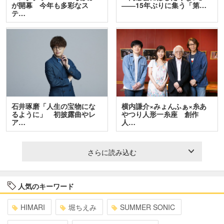
が開幕 今年も多彩なス
――15年ぶりに集う「第…
テ…
石井琢磨「人生の宝物にな
横内謙介×みょんふぁ×糸あ
るように」 初披露曲やレ
やつり人形一糸座 創作
ア…
人…
さらに読み込む
人気のキーワード
HIMARI
堀ちえみ
SUMMER SONIC