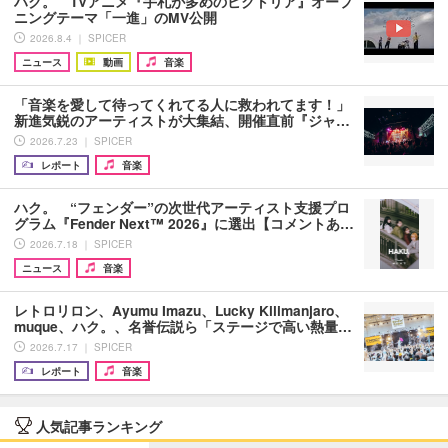
ハク。 TVアニメ『手札が多めのビクトリア』オープ
ニングテーマ「一進」のMV公開
2026.8.4 ｜ SPICER
ニュース
動画
音楽
「音楽を愛して待ってくれてる人に救われてます！」
新進気鋭のアーティストが大集結、開催直前『ジャ…
2026.7.23 ｜ SPICER
レポート
音楽
ハク。 “フェンダー”の次世代アーティスト支援プロ
グラム『Fender Next™ 2026』に選出【コメントあ…
2026.7.18 ｜ SPICER
ニュース
音楽
レトロリロン、Ayumu Imazu、Lucky Kilimanjaro、
muque、ハク。、名誉伝説ら「ステージで高い熱量…
2026.7.17 ｜ SPICER
レポート
音楽
人気記事ランキング