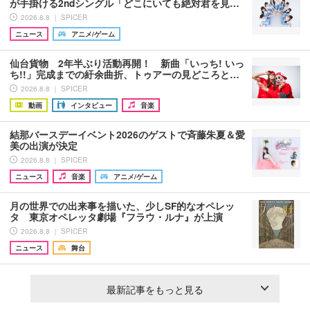
が手掛ける2ndシングル「どこにいても絶対君を見…
2026.8.8 ｜ SPICER
ニュース
アニメ/ゲーム
仙台貨物 2年半ぶり活動再開！ 新曲「いっち! いっ
ち!!」完成までの紆余曲折、トゥアーの見どころと…
2026.8.8 ｜ SPICER
動画
インタビュー
音楽
結那バースデーイベント2026のゲストで斉藤朱夏＆愛
美の出演が決定
2026.8.8 ｜ SPICER
ニュース
音楽
アニメ/ゲーム
月の世界での出来事を描いた、少しSF的なオペレッ
タ 東京オペレッタ劇場『フラウ・ルナ』が上演
2026.8.8 ｜ SPICER
ニュース
舞台
最新記事をもっと見る