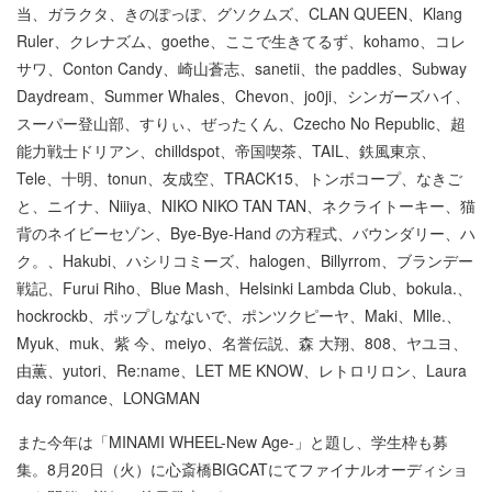
当、ガラクタ、きのぽっぽ、グソクムズ、CLAN QUEEN、Klang
Ruler、クレナズム、goethe、ここで生きてるず、kohamo、コレ
サワ、Conton Candy、崎山蒼志、sanetii、the paddles、Subway
Daydream、Summer Whales、Chevon、jo0ji、シンガーズハイ、
スーパー登山部、すりぃ、ぜったくん、Czecho No Republic、超
能力戦士ドリアン、chilldspot、帝国喫茶、TAIL、鉄風東京、
Tele、十明、tonun、友成空、TRACK15、トンボコープ、なきご
と、ニイナ、Niiiya、NIKO NIKO TAN TAN、ネクライトーキー、猫
背のネイビーセゾン、Bye-Bye-Hand の方程式、バウンダリー、ハ
ク。、Hakubi、ハシリコミーズ、halogen、Billyrrom、ブランデー
戦記、Furui Riho、Blue Mash、Helsinki Lambda Club、bokula.、
hockrockb、ポップしなないで、ポンツクピーヤ、Maki、Mlle.、
Myuk、muk、紫 今、meiyo、名誉伝説、森 大翔、808、ヤユヨ、
由薫、yutori、Re:name、LET ME KNOW、レトロリロン、Laura
day romance、LONGMAN
また今年は「MINAMI WHEEL-New Age-」と題し、学生枠も募
集。8月20日（火）に心斎橋BIGCATにてファイナルオーディショ