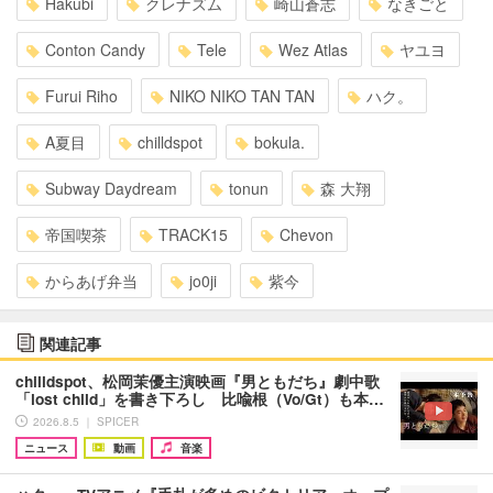
Hakubi
クレナズム
崎山蒼志
なきごと
Conton Candy
Tele
Wez Atlas
ヤユヨ
Furui Riho
NIKO NIKO TAN TAN
ハク。
A夏目
chilldspot
bokula.
Subway Daydream
tonun
森 大翔
帝国喫茶
TRACK15
Chevon
からあげ弁当
jo0ji
紫今
関連記事
chilldspot、松岡茉優主演映画『男ともだち』劇中歌
「lost child」を書き下ろし 比喩根（Vo/Gt）も本…
2026.8.5 ｜ SPICER
ニュース
動画
音楽