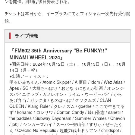
ンを開催。詳細は後日発表される。
は本日から、イープラスにてオフィシャル一次先行受付開
始。
ライブ情報
『FM802 35th Anniversary “Be FUNKY!!”
MINAMI WHEEL 2024』
●開催日時：2024年10月12日（土）、10月13日（日）、10月
14日（月・祝）
●出演アーティスト：
明るい赤ちゃん / Atomic Skipper / A 夏目 / idom / Wez Atlas /
Apes / SG / 大橋ちっぽけ / おとなりにぎんが計画 / オレンジ
スパイニクラブ / カメレオン・ライム・ウーピーパイ / から
あげ弁当 / ガラクタ / きのぽっぽ / グソクムズ / CLAN
QUEEN / Klang Ruler / クレナズム / goethe / ここで生きてる
ず / kohamo / コレサワ / Conton Candy / 崎山蒼志 / sanetii /
the paddles / Subway Daydream / Summer Whales / Chevon
/ jo0ji / シンガーズハイ / スーパー登山部 / すりぃ / ぜったく
ん / Czecho No Republic / 超能力戦士ドリアン / chilldspot /