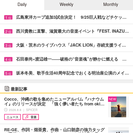
Daily
Weekly
Monthly
広島東洋カープ追加3試合決定！ 9/25巨人戦などチケッ…
1
位
西川貴教に直撃、滋賀最大の音楽イベント『FEST. INAZU…
2
位
大阪・茨木のライブハウス「JACK LION」存続支援ライ…
3
位
石田泰尚×渡辺雄一――破格の“音楽魂”が静かに燃える …
4
位
坂本冬美、歌手生活40周年記念でおくる明治座公演のメイ…
5
位
最新記事
Cocco、沖縄の歌を集めたニューアルバム『ハナウム
NEW
イ』のリリースが決定 「強く儚い者たち from oki…
2026.8.8 ｜ SPICER
ニュース
音楽
RE-GE、作詞・畑亜貴、作曲・山口朗彦の強力タッグ