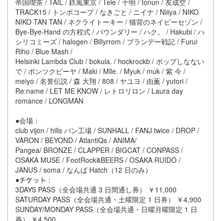
帝国喫茶 / TAIL / 鉄風東京 / Tele / 十明 / tonun / 友成空 /
TRACK15 / トンボコープ / なきごと / ニイナ / Niiiya / NIKO
NIKO TAN TAN / ネクライトーキー / 猫背のネイビーセゾン /
Bye-Bye-Hand の方程式 / バウンダリー / ハク。 / Hakubi / ハ
シリコミーズ / halogen / Billyrrom / ブランデー戦記 / Furui
Riho / Blue Mash /
Helsinki Lambda Club / bokula. / hockrockb / ポップしなない
で / ポンツクピーヤ / Maki / Mlle. / Myuk / muk / 紫 今 /
meiyo / 名誉伝説 / 森 大翔 / 808 / ヤユヨ / 由薫 / yutori /
Re:name / LET ME KNOW / レトロリロン / Laura day
romance / LONGMAN
●会場：
club vijon / hills パン工場 / SUNHALL / FANJ twice / DROP /
VARON / BEYOND / AtlantiQs / ANIMA/
Pangea/ BRONZE / CLAPPER / BIGCAT / CONPASS /
OSAKA MUSE / FootRock&BEERS / OSAKA RUIDO /
JANUS / soma / なんば Hatch（12 日のみ）
●
：
3DAYS PASS（全会場共通 3 日間通し券） ￥11,000
SATURDAY PASS（全会場共通・土曜限定 1 日券） ￥4,900
SUNDAY/MONDAY PASS（全会場共通・日曜月曜限定 1 日
券） ￥4,500