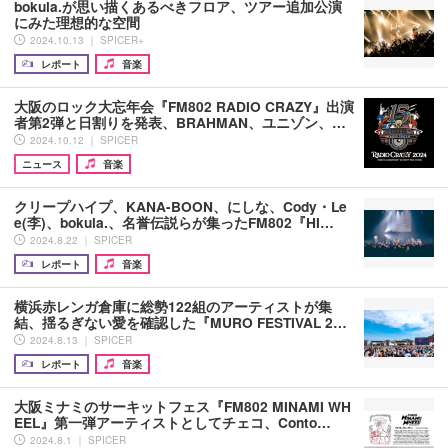
bokula.が思い描くあるべきフロア、ツアー追加公演
にみた理想的な空間
2024.10.13 ｜ SPICER+
レポート
音楽
大阪のロック大忘年会『FM802 RADIO CRAZY』出演
者第2弾と日割りを発表、BRAHMAN、ユニゾン、…
2024.10.12 ｜ SPICER
ニュース
音楽
クリープハイプ、KANA-BOON、にしな、Cody・Le
e(李)、bokula.、名誉伝説らが集ったFM802『HI…
2024.8.22 ｜ SPICER
レポート
音楽
横浜赤レンガ倉庫に総勢122組のアーティストが集
結、揺るぎない愛を確認した『MURO FESTIVAL 2…
2024.8.13 ｜ SPICER
レポート
音楽
大阪ミナミのサーキットフェス『FM802 MINAMI WH
EEL』第一弾アーティストとしてチェコ、Conto…
2024.8.1 ｜ SPICER