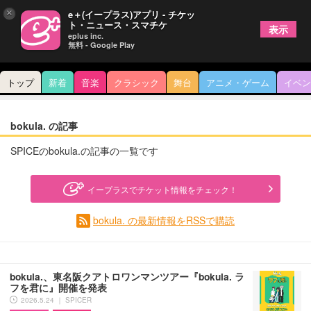
×
e＋(イープラス)アプリ - チケッ
ト・ニュース・スマチケ
表示
eplus inc.
無料 - Google Play
トップ
新着
音楽
クラシック
舞台
アニメ・ゲーム
イベン
bokula. の記事
SPICEのbokula.の記事の一覧です
イープラスでチケット情報をチェック！
bokula. の最新情報をRSSで購読
bokula.、東名阪クアトロワンマンツアー『bokula. ラ
フを君に』開催を発表
2026.5.24 ｜ SPICER