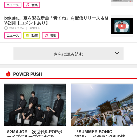
ニュース
音楽
bokula.、夏を彩る新曲「青くね」を配信リリース＆M
V公開【コメントあり】
2024.7.24 ｜ SPICER
ニュース
動画
音楽
さらに読み込む
POWER PUSH
82MAJOR 次世代K-POPボ
『SUMMER SONIC
ーイズグループの“今”を
2026』、ベテラン3組の懐…