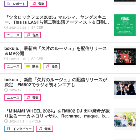
レポート
音楽
『ツタロックフェス2025』マルシィ、ヤングスキニ
ー、This is LASTら第二弾出演アーティスト＆日割…
2024.12.23 ｜ SPICER
ニュース
音楽
bokula.、最新曲「欠片のルージュ」を配信リリース
＆MV公開
2024.12.19 ｜ SPICER
ニュース
動画
音楽
bokula.、新曲「欠片のルージュ」の配信リリースが
決定 FM802でラジオ初オンエアも
2024.12.5 ｜ SPICER
ニュース
音楽
『MINAMI WHEEL 2024』をFM802 DJ 田中麻希が振
り返るーーカネヨリマサル、Re:name、muque、b…
2024.11.2 ｜ SPICER
インタビュー
音楽