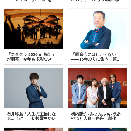
訊…
『スタクラ 2026 in 横浜』
「同窓会にはしたくない」
が開幕 今年も多彩なス
――15年ぶりに集う「第…
テ…
石井琢磨「人生の宝物にな
横内謙介×みょんふぁ×糸あ
るように」 初披露曲やレ
やつり人形一糸座 創作
ア…
人…