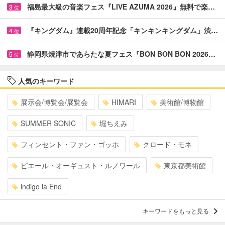
福島最大級の音楽フェス『LIVE AZUMA 2026』無料で楽…
3
位
『キングダム』連載20周年記念「キンキンキングダム」渋…
4
位
静岡県焼津市であらたな夏フェス『BON BON BON 2026…
5
位
人気のキーワード
展示会/博覧会/展覧会
HIMARI
美術館/博物館
SUMMER SONIC
堀ちえみ
フィンセント・ファン・ゴッホ
クロード・モネ
ピエール・オーギュスト・ルノワール
東京都美術館
indigo la End
キーワードをもっと見る