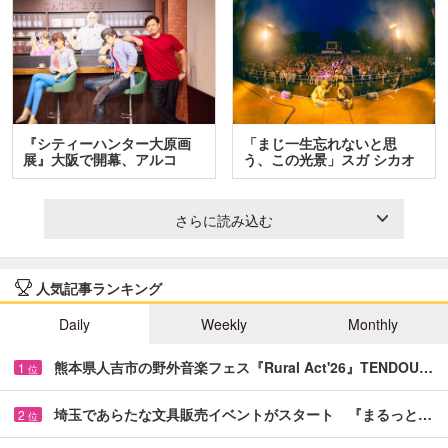
『シティーハンター大原画
「まじ一生忘れないと思
展』大阪で開幕、アルコ
う、この光景」スガ シカオ
＆…
と…
さらに読み込む
人気記事ランキング
Daily
Weekly
Monthly
熊本県人吉市の野外音楽フェス『Rural Act'26』TENDOU…
1
位
埼玉であらたな文具販売イベントがスタート 『まるっと…
2
位