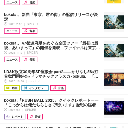
ニュース
音楽
bokula.、新曲「東京、君の街」の配信リリースが決
定
2026.2.18 ｜ SPICER
ニュース
音楽
bokula.、47都道府県をめぐる全国ツアー『最初は最
後、あいまって』の開催を発表 ファイナルは東京…
2025.11.2 ｜ SPICER
ニュース
音楽
LD&K設立30周年SP座談会 part2――かりゆし58×打
首獄門同好会×ドラマチックアラスカ×bokula. 「…
2025.10.30 ｜ SPICER
動画
インタビュー
音楽
bokula.『RUSH BALL 2025』クイックレポートーー
「こっからは俺たちらしさで戦います」歴戦の猛者…
2025.9.1 ｜ SPICER
レポート
音楽