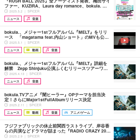
『RUSH BALL 2025』全アーティスト発表、梅田サイ
ファー、KUZIRA、Laura day romance、bokula. …
2025.5.2 ｜ SPICER
ニュース
音楽
bokula.、メジャー1stフルアルバム『MELT』をリリ
ース 「magatama feat.内山ショート」のMVも公…
2025.5.1 ｜ SPICER
ニュース
動画
音楽
bokula.、メジャー1stフルアルバム『MELT』詳細を
解禁 Zepp Shinjuku公演ふくむリリースツアーワ…
2025.4.13 ｜ SPICER
ニュース
音楽
bokula.TVアニメ『闇ヒーラー』OPテーマを担当決
定！さらにMajor1stFullAlbumリリース決定
2025.2.11 ｜ SPICER
ニュース
動画
音楽
アニメ/ゲーム
フジファブリックの休止前関西ラストライブ、岸谷香
らの共演などドラマが詰まった『RADIO CRAZY 20…
2025.2.9 ｜ SPICER