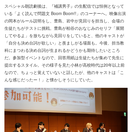
スペシャル朗読劇後は、『補講男子』の生配信では恒例となって
いる「よく読んで問題文 Boom Boom!!」のコーナーへ。映像出演
の岡本がルール説明をし、豊島、岩中が見回りを担当し、会場の
生徒たちがテストに挑戦。豊島が柏谷のおなじみのセリフ「展開
してやるよ」を放ちながら見回りをしていると、他のキャストが
「自分も決め台詞が欲しい」と羨ましがる場面も。今後、担当教
科にまつわる決め台詞が生まれるかどうかも期待したいところ
だ。参加型イベントなので、回答用紙は生徒たちが集めて先生に
提出するスタイル。その様子を見た小林が高校時代は20年以上前
なので、ちょっと覚えていないと話したが、他のキャストは「こ
んな感じだったー！」と懐かしそうにしていた。