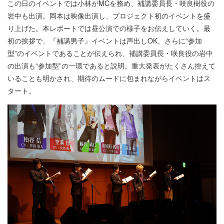
この日のイベントでは小林がMCを務め、補講委員長・咲良樹役の
岩中も出演。岡本は映像出演し、プロジェクト初のイベントを盛
り上げた。本レポートでは昼公演での様子をお伝えしていく。最
初の挨拶で、『補講男子』イベントは声出しOK、さらに“参加
型”のイベントであることが伝えられ、補講委員長・咲良役の岩中
の出演も“参加型”の一環であると説明。重大発表がたくさん控えて
いることも明かされ、期待のムードに包まれながらイベントはス
タート。