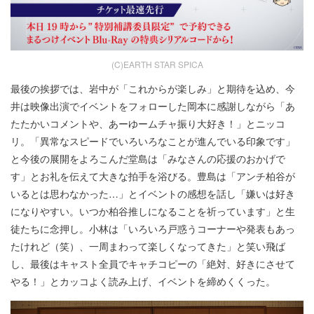
(C)EARTH STAR SPICA
最後の挨拶では、岩中が「これからが楽しみ」と期待を込め、今
井は映像出演でイベントをフォローした岡本に感謝しながら「あ
たたかいコメントや、あーゆームチャ振り大好き！」とニッコ
リ。「異常なスピードでいろいろなことが進んでいる印象です」
と今後の展開をよろこんだ堂島は「みなさんの応援のおかげで
す」とお礼を伝えて大きな拍手を浴びる。豊島は「アンチ柏谷が
いるとは思わなかった…」とイベントの感想を話し「嫌いは好き
になりやすい。いつか柏谷推しになることを祈っています」と生
徒たちに念押し。小林は「いろいろ戸惑うコーナーや発表もあっ
たけれど（笑）、一周まわって楽しくなってきた」と笑い飛ば
し、最後はキャスト全員でキャチコピーの「絶対、好きにさせて
やる！」とカッコよく読み上げ、イベントを締めくくった。