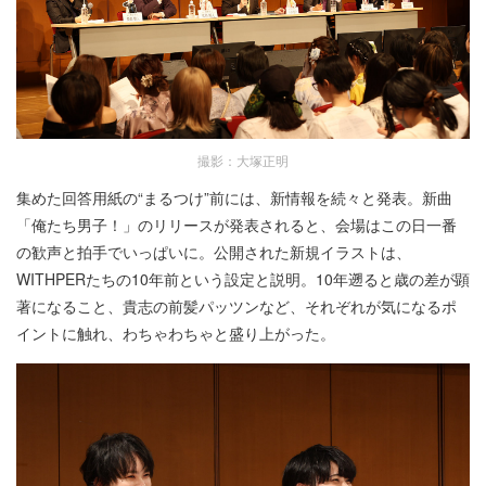
撮影：大塚正明
集めた回答用紙の“まるつけ”前には、新情報を続々と発表。新曲
「俺たち男子！」のリリースが発表されると、会場はこの日一番
の歓声と拍手でいっぱいに。公開された新規イラストは、
WITHPERたちの10年前という設定と説明。10年遡ると歳の差が顕
著になること、貴志の前髪パッツンなど、それぞれが気になるポ
イントに触れ、わちゃわちゃと盛り上がった。