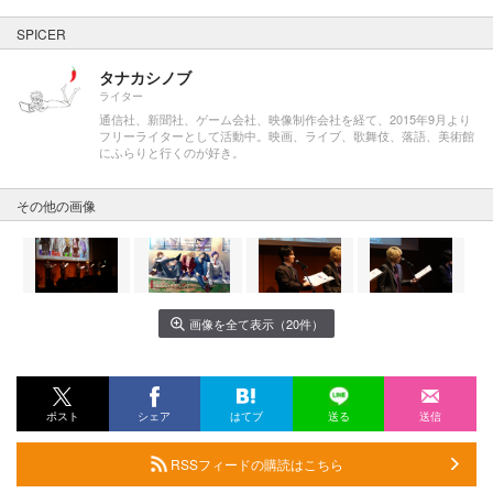
SPICER
タナカシノブ
ライター
通信社、新聞社、ゲーム会社、映像制作会社を経て、2015年9月より
フリーライターとして活動中。映画、ライブ、歌舞伎、落語、美術館
にふらりと行くのが好き。
その他の画像
画像を全て表示（20件）
ポスト
シェア
はてブ
送る
送信
RSSフィードの購読はこちら