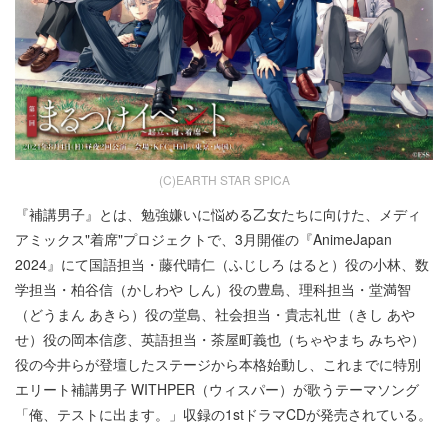
(C)EARTH STAR SPICA
『補講男子』とは、勉強嫌いに悩める乙女たちに向けた、メディ
アミックス"着席"プロジェクトで、3月開催の『AnimeJapan
2024』にて国語担当・藤代晴仁（ふじしろ はると）役の小林、数
学担当・柏谷信（かしわや しん）役の豊島、理科担当・堂満智
（どうまん あきら）役の堂島、社会担当・貴志礼世（きし あや
せ）役の岡本信彦、英語担当・茶屋町義也（ちゃやまち みちや）
役の今井らが登壇したステージから本格始動し、これまでに特別
エリート補講男子 WITHPER（ウィスパー）が歌うテーマソング
「俺、テストに出ます。」収録の1stドラマCDが発売されている。