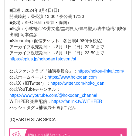
■日程：2024年8月4日(日)
開演時刻：昼公演 13:30 / 夜公演 17:30
■会場：KFC Hall（東京・両国）
■出演：小林裕介/今井文也/堂島颯人/豊島聖人/岩中睦樹/ [映像
出演] 岡本信彦
■Streaming+配信
：各公演4,980円(税込)
アーカイブ販売期間：～8月11日（日）22:00まで
アーカイブ視聴期間：～8月11日（日）23:59まで
https://eplus.jp/hokodan1stevent/st
公式ファンクラブ『補講委員会』：
https://hokou-iinkai.com/
公式ホームページ：
https://www.hokodan.com
公式X（旧Twitter）：
https://twitter.com/hoko_dan
公式YouTubeチャンネル：
https://www.youtube.com/@hokodan_channel
WITHPER 楽曲配信：
https://fanlink.tv/WITHPER
ハッシュタグ #補講男子 #ほこだん
(C)EARTH STAR SPICA
配信
購入はこちらから