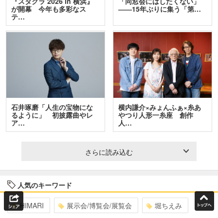
『スタクラ 2026 in 横浜』
「同窓会にはしたくない」
が開幕 今年も多彩なス
――15年ぶりに集う「第…
テ…
石井琢磨「人生の宝物にな
横内謙介×みょんふぁ×糸あ
るように」 初披露曲やレ
やつり人形一糸座 創作
ア…
人…
さらに読み込む
人気のキーワード
HIMARI
展示会/博覧会/展覧会
堀ちえみ