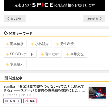
見逃せない
の最新情報をお届けします
前の記事
次の記事
関連キーワード
岡本信彦
小林裕介
男性声優
SPICEレポート
岩中睦樹
今井文也
堂島颯人
関連記事
sumika 「音楽活動で嘘をつかないってことは約束で
きる」――ステージと客席の境界線を曖昧にした、…
2026.8.7 ｜ SPICER
レポート
音楽