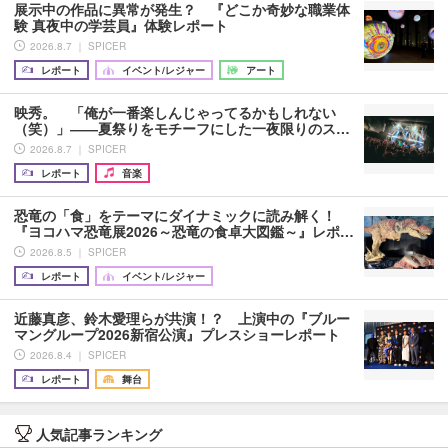
展示中の作品に異常が発生？ 『どこか奇妙な職業体
験 真夜中の学芸員』体験レポート
2026.8.7 ｜ SPICER
レポート
イベント/レジャー
アート
映秀。 「俺が一番楽しんじゃってるかもしれない
（笑）」――夏祭りをモチーフにした一夜限りのス…
2026.8.7 ｜ SPICER
レポート
音楽
恐竜の「食」をテーマにダイナミックに読み解く！
『ヨコハマ恐竜展2026～恐竜の食卓大図鑑～』レポ…
2026.8.5 ｜ SPICER
レポート
イベント/レジャー
近藤真彦、鈴木愛理らが共演！？ 上演中の『ブルー
マングループ2026新宿公演』プレスショーレポート
2026.8.4 ｜ SPICER
レポート
舞台
人気記事ランキング