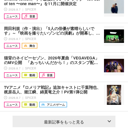
of ten 〜one man〜』を11月に開催決定
2026.8.7 ｜ SPICER
ニュース
音楽
岡田利規（作・演出）「5人の俳優が素晴らしいで
す」～『映画を撮りたいゾンビの演劇』が開幕し、…
2026.8.7 ｜ SPICER
ニュース
舞台
猫背のネイビーセゾン、2026年夏曲「VEGAVEGA」
のMV公開 「あっちいんだから！」のスタンプ配…
2026.8.7 ｜ SPICER
ニュース
動画
音楽
TVアニメ『ロメリア戦記』追加キャストに千葉翔也、
梶原岳人、堀江瞬、綿貫竜之介！PV第1弾公開
2026.8.7 ｜ SPICER
ニュース
動画
アニメ/ゲーム
最新記事をもっと見る