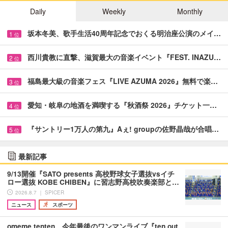
Daily
Weekly
Monthly
坂本冬美、歌手生活40周年記念でおくる明治座公演のメイ…
1
位
西川貴教に直撃、滋賀最大の音楽イベント『FEST. INAZU…
2
位
福島最大級の音楽フェス『LIVE AZUMA 2026』無料で楽…
3
位
愛知・岐阜の地酒を満喫する『秋酒祭 2026』チケット一…
4
位
『サントリー1万人の第九』Aぇ! groupの佐野晶哉が合唱…
5
位
最新記事
9/13開催『SATO presents 高校野球女子選抜vsイチ
ロー選抜 KOBE CHIBEN』に習志野高校吹奏楽部と…
2026.8.7 ｜ SPICER
ニュース
スポーツ
omeme tenten、今年最後のワンマンライブ『ten out