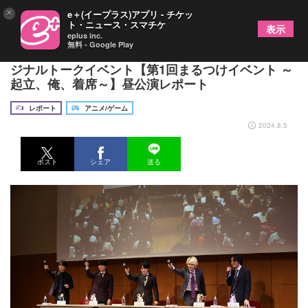
×
e＋(イープラス)アプリ - チケッ
ト・ニュース・スマチケ
表示
eplus inc.
無料 - Google Play
新曲、ドラマCDの発表も！『補講男子』初のオリ
ジナルトークイベント【第1回まるつけイベント ～
起立、俺、着席～】昼公演レポート
レポート
アニメ/ゲーム
2024.8.5
ポスト
シェア
送る