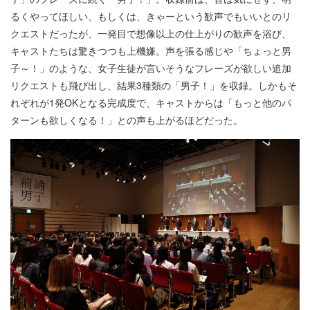
るくやってほしい、もしくは、きゃーという歓声でもいいとのリ
クエストだったが、一発目で想像以上の仕上がりの歓声を浴び、
キャストたちは驚きつつも上機嫌。声を張る感じや「ちょっと男
子～！」のような、女子生徒が言いそうなフレーズが欲しい追加
リクエストも飛び出し、結果3種類の「男子！」を収録。しかもそ
れぞれが1発OKとなる完成度で、キャストからは「もっと他のパ
ターンも欲しくなる！」との声も上がるほどだった。