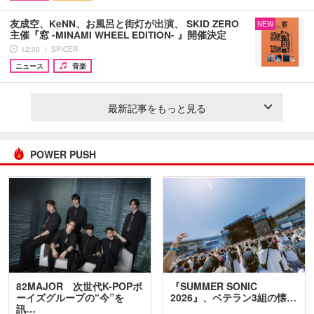
友成空、KeNN、お風呂と街灯が出演、 SKID ZERO
NEW
主催『窓 -MINAMI WHEEL EDITION- 』開催決定
12:00 ｜ SPICER
ニュース
音楽
最新記事をもっと見る
POWER PUSH
82MAJOR 次世代K-POPボ
『SUMMER SONIC
ーイズグループの“今”を
2026』、ベテラン3組の懐…
訊…