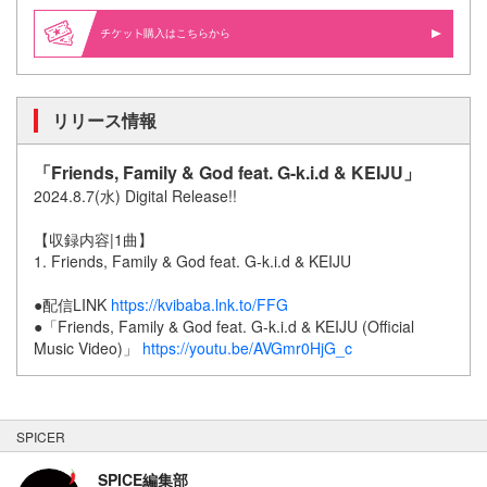
購入はこちらから
リリース情報
「Friends, Family & God feat. G-k.i.d & KEIJU」
2024.8.7(水) Digital Release!!
【収録内容|1曲】
1. Friends, Family & God feat. G-k.i.d & KEIJU
●配信LINK
https://kvibaba.lnk.to/FFG
●「Friends, Family & God feat. G-k.i.d & KEIJU (Official
Music Video)」
https://youtu.be/AVGmr0HjG_c
SPICER
SPICE編集部