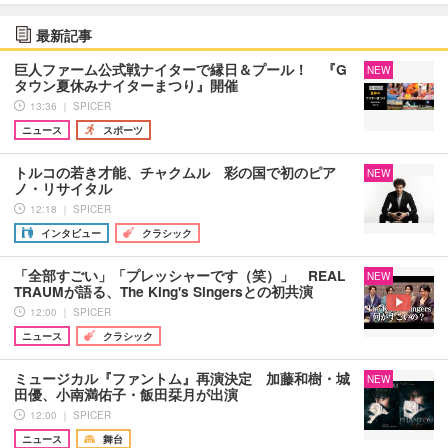
最新記事
巨人ファーム公式戦ナイターで縁日＆プール！ 『G
NEW
タウン夏休みナイターまつり』開催
13:36 ｜ SPICER
ニュース
スポーツ
トルコの若き才能、チャクムル 彩の国で初のピア
NEW
ノ・リサイタル
12:18 ｜ SPICER
インタビュー
クラシック
「全部すごい」「プレッシャーです（笑）」 REAL
NEW
TRAUMが語る、The King's Singersとの初共演
12:00 ｜ SPICER
ニュース
クラシック
ミュージカル『ファントム』再演決定 加藤和樹・城
NEW
田優、小南満佑子・飯田栞月が出演
12:00 ｜ SPICER
ニュース
舞台