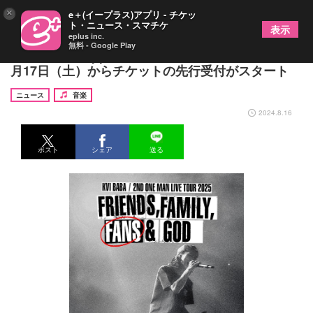
×
e＋(イープラス)アプリ - チケッ
ト・ニュース・スマチケ
表示
eplus inc.
無料 - Google Play
Kvi Baba、Zeppツアーを2025年1月に開催決定 8
月17日（土）からチケットの先行受付がスタート
ニュース
音楽
2024.8.16
ポスト
シェア
送る