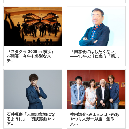
『スタクラ 2026 in 横浜』
「同窓会にはしたくない」
が開幕 今年も多彩なス
――15年ぶりに集う「第…
テ…
石井琢磨「人生の宝物にな
横内謙介×みょんふぁ×糸あ
るように」 初披露曲やレ
やつり人形一糸座 創作
ア…
人…