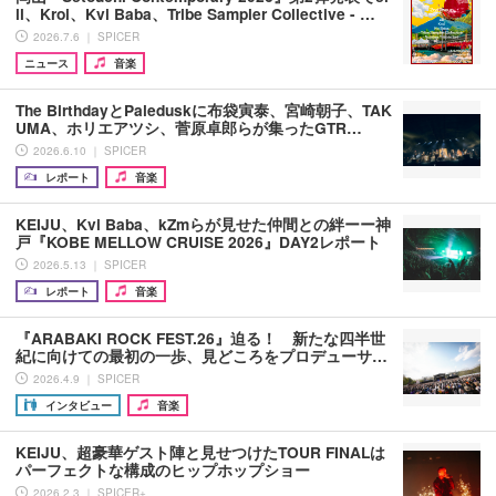
ll、Kroi、Kvi Baba、Tribe Sampler Collective - …
2026.7.6 ｜ SPICER
ニュース
音楽
The BirthdayとPaleduskに布袋寅泰、宮崎朝子、TAK
UMA、ホリエアツシ、菅原卓郎らが集ったGTR…
2026.6.10 ｜ SPICER
レポート
音楽
KEIJU、Kvi Baba、kZmらが見せた仲間との絆ーー神
戸『KOBE MELLOW CRUISE 2026』DAY2レポート
2026.5.13 ｜ SPICER
レポート
音楽
『ARABAKI ROCK FEST.26』迫る！ 新たな四半世
紀に向けての最初の一歩、見どころをプロデューサ…
2026.4.9 ｜ SPICER
インタビュー
音楽
KEIJU、超豪華ゲスト陣と見せつけたTOUR FINALは
パーフェクトな構成のヒップホップショー
2026.2.3 ｜ SPICER+