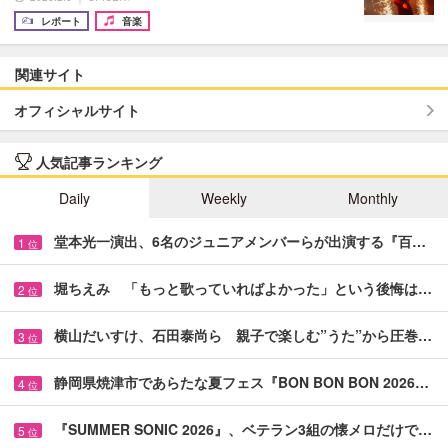
レポート
音楽
関連サイト
オフィシャルサイト
人気記事ランキング
Daily
Weekly
Monthly
堂本光一演出、6名のジュニアメンバーらが出演する『百…
1
位
堀ちえみ 「もっと歌っていればよかった」という後悔は…
2
位
横山だいすけ、石田泰尚ら 親子で楽しむ”うた”から圧巻…
3
位
静岡県焼津市であらたな夏フェス『BON BON BON 2026…
4
位
『SUMMER SONIC 2026』、ベテラン3組の懐メロだけで…
5
位