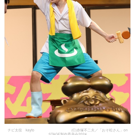
チビ太役 kayto (C)赤塚不二夫／「おそ松さん」on
STAGE製作委員会2024