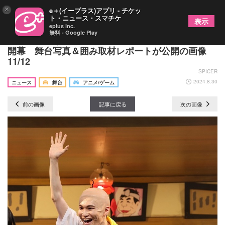
×
e＋(イープラス)アプリ - チケッ
ト・ニュース・スマチケ
表示
eplus inc.
無料 - Google Play
フレッシュなキャストで新・喜劇『おそ松さん』が
開幕 舞台写真＆囲み取材レポートが公開の画像
11/12
SPICER
2024.8.30
ニュース
舞台
アニメ/ゲーム
前の画像
記事に戻る
次の画像