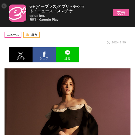
×
e＋(イープラス)アプリ - チケッ
ト・ニュース・スマチケ
表示
eplus inc.
無料 - Google Play
和希そら、ビルボードライブに初登場
ニュース
舞台
2024.8.30
ポスト
シェア
送る