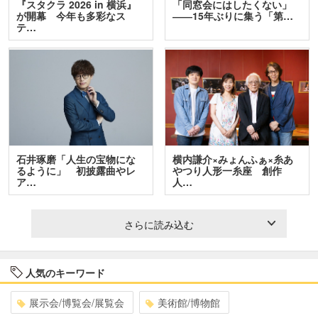
『スタクラ 2026 in 横浜』
「同窓会にはしたくない」
が開幕 今年も多彩なス
――15年ぶりに集う「第…
テ…
石井琢磨「人生の宝物にな
横内謙介×みょんふぁ×糸あ
るように」 初披露曲やレ
やつり人形一糸座 創作
ア…
人…
さらに読み込む
人気のキーワード
展示会/博覧会/展覧会
美術館/博物館