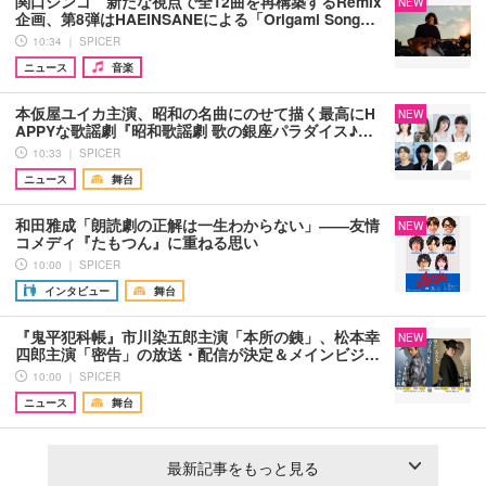
関口シンゴ 新たな視点で全12曲を再構築するRemix
NEW
企画、第8弾はHAEINSANEによる「Origami Song…
10:34 ｜ SPICER
ニュース
音楽
本仮屋ユイカ主演、昭和の名曲にのせて描く最高にH
NEW
APPYな歌謡劇『昭和歌謡劇 歌の銀座パラダイス♪…
10:33 ｜ SPICER
ニュース
舞台
和田雅成「朗読劇の正解は一生わからない」――友情
NEW
コメディ『たもつん』に重ねる思い
10:00 ｜ SPICER
インタビュー
舞台
『鬼平犯科帳』市川染五郎主演「本所の銕」、松本幸
NEW
四郎主演「密告」の放送・配信が決定＆メインビジ…
10:00 ｜ SPICER
ニュース
舞台
最新記事をもっと見る