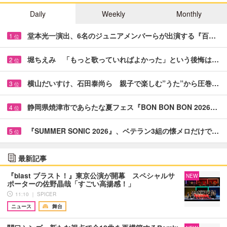
Daily
Weekly
Monthly
堂本光一演出、6名のジュニアメンバーらが出演する『百…
1
位
堀ちえみ 「もっと歌っていればよかった」という後悔は…
2
位
横山だいすけ、石田泰尚ら 親子で楽しむ”うた”から圧巻…
3
位
静岡県焼津市であらたな夏フェス『BON BON BON 2026…
4
位
『SUMMER SONIC 2026』、ベテラン3組の懐メロだけで…
5
位
最新記事
『blast ブラスト！』東京公演が開幕 スペシャルサ
NEW
ポーターの佐野晶哉「すごい高揚感！」
11:10 ｜ SPICER
ニュース
舞台