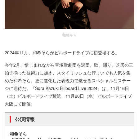
和希そら
2024年11月、和希そらがビルボードライブに初登場する。
今年2⽉、惜しまれながら宝塚歌劇団を退団。歌、踊り、芝居の三
拍⼦揃った技術⼒に加え、スタイリッシュな佇まいでも⼈気を集
めた和希そら。更に進化した表現⼒で魅せるスペシャルなステー
ジに期待だ。『Sora Kazuki Billboard Live 2024』は、11月16日
（土）ビルボードライブ横浜、11月20日（水）ビルボードライブ
大阪にて開催。
公演情報
和希そら