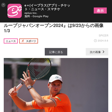
×
e＋(イープラス)アプリ - チケッ
ト・ニュース・スマチケ
表示
eplus inc.
無料 - Google Play
錦織、フルカチュ、チチバスが出場予定！『木下グ
ループジャパンオープン2024』は9/23からの画像
1/3
SPICER
2024.9.6
ニュース
スポーツ
記事に戻る
次の画像