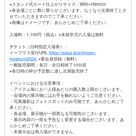
※スタンド式カード仕上がりサイズ：W90×H90mm
※各会場ごとに数に限りがございます。なくなり次第終了とさ
せていただきますのでご了承ください。
※画像はイメージです。あらかじめご了承ください。
入場料：1,100円（税込）※未就学児の入場は無料
（日時指定入場券）：
イープラス受付URL
https://eplus.jp/enhypen-
museum2024/
※要会員登録（無料）
一般販売期間：各日・全日程終了10分前
※各日時の枠が予定数に達し次第販売終了
イベントにおける注意事項：
・アイテム毎にお一人様あたりの購入数上限がございます。
・会場内の展示物にはお手を触れないようご注意ください。
・写真撮影はフォトスポットのみ可能です。あらかじめご了
承ください。
・各会場、展示物が一部異なる可能性がございます。
・展示内容の一部を予告なく変更する場合がございます。あ
らかじめご了承ください。
・本展示会は再入場ができません。