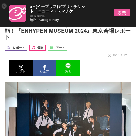
×
e＋(イープラス)アプリ - チケッ
ト・ニュース・スマチケ
表示
eplus inc.
無料 - Google Play
ENHYPENのゴージャスなビジュアルを間近で堪
能！『ENHYPEN MUSEUM 2024』東京会場レポー
ト
レポート
音楽
アート
2024.9.27
ポスト
シェア
送る