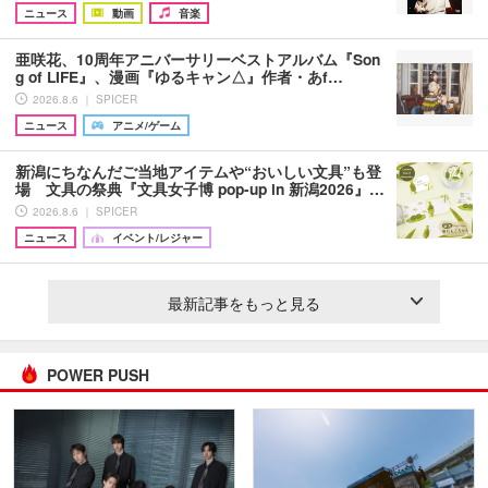
ニュース
動画
音楽
亜咲花、10周年アニバーサリーベストアルバム『Son
g of LIFE』、漫画『ゆるキャン△』作者・あf…
2026.8.6 ｜ SPICER
ニュース
アニメ/ゲーム
新潟にちなんだご当地アイテムや“おいしい文具”も登
場 文具の祭典『文具女子博 pop-up in 新潟2026』…
2026.8.6 ｜ SPICER
ニュース
イベント/レジャー
最新記事をもっと見る
POWER PUSH