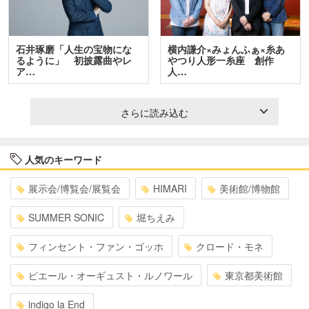
石井琢磨「人生の宝物にな
横内謙介×みょんふぁ×糸あ
るように」 初披露曲やレ
やつり人形一糸座 創作
ア…
人…
さらに読み込む
人気のキーワード
展示会/博覧会/展覧会
HIMARI
美術館/博物館
SUMMER SONIC
堀ちえみ
フィンセント・ファン・ゴッホ
クロード・モネ
ピエール・オーギュスト・ルノワール
東京都美術館
indigo la End