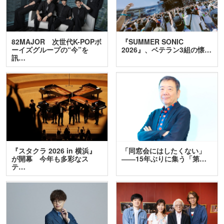
82MAJOR 次世代K-POPボ
『SUMMER SONIC
ーイズグループの“今”を
2026』、ベテラン3組の懐…
訊…
『スタクラ 2026 in 横浜』
「同窓会にはしたくない」
が開幕 今年も多彩なス
――15年ぶりに集う「第…
テ…