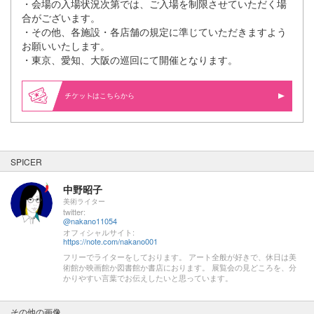
・会場の入場状況次第では、ご入場を制限させていただく場
合がございます。
・その他、各施設・各店舗の規定に準じていただきますよう
お願いいたします。
・東京、愛知、大阪の巡回にて開催となります。
はこちらから
SPICER
中野昭子
美術ライター
twitter:
@nakano11054
オフィシャルサイト:
https://note.com/nakano001
フリーでライターをしております。 アート全般が好きで、休日は美
術館か映画館か図書館か書店におります。 展覧会の見どころを、分
かりやすい言葉でお伝えしたいと思っています。
その他の画像