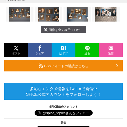
画像を全て表示（14件）
ポスト
シェア
はてブ
送る
送信
RSSフィードの購読はこちら
多彩なエンタメ情報をTwitterで発信中
SPICE公式アカウントをフォローしよう！
SPICE総合アカウント
音楽