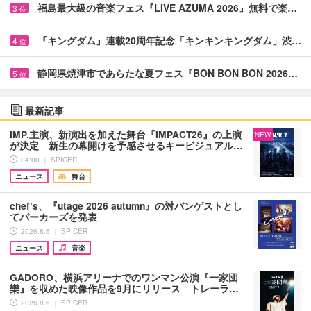
福島最大級の音楽フェス『LIVE AZUMA 2026』無料で楽…
3
位
『キングダム』連載20周年記念「キンキンキングダム」渋…
4
位
静岡県焼津市であらたな夏フェス『BON BON BON 2026…
5
位
最新記事
IMP.主演、新演出を加えた舞台『IMPACT26』の上演
NEW
が決定 新生の幕開けを予感させるキービジュアル…
04:00 ｜ SPICER
ニュース
舞台
chef’s、『utage 2026 autumn』の対バンゲストとし
てパーカーズを発表
2026.8.6 ｜ SPICER
ニュース
音楽
GADORO、横浜アリーナでのワンマン公演『一家団
欒』を収めた映像作品を9月にリリース トレーラ…
2026.8.6 ｜ SPICER