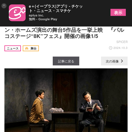
×
e＋(イープラス)アプリ - チケッ
ト・ニュース・スマチケ
表示
eplus inc.
無料 - Google Play
高画質で収録した、三谷幸喜、栗山民也、ショー
ン・ホームズ演出の舞台5作品を一挙上映 『パル
コステージ“8K”フェス』開催の画像1/5
SPICER
2024.10.3
ニュース
舞台
記事に戻る
次の画像