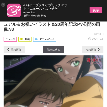
×
e＋(イープラス)アプリ - チケッ
ト・ニュース・スマチケ
表示
eplus inc.
無料 - Google Play
『舞-HiME』放送20周年記念として20周年記念ビジ
ュアル＆お祝いイラスト＆20周年記念PV公開の画
像7/8
SPICER
2024.10.5
ニュース
動画
アニメ/ゲーム
前の画像
記事に戻る
次の画像