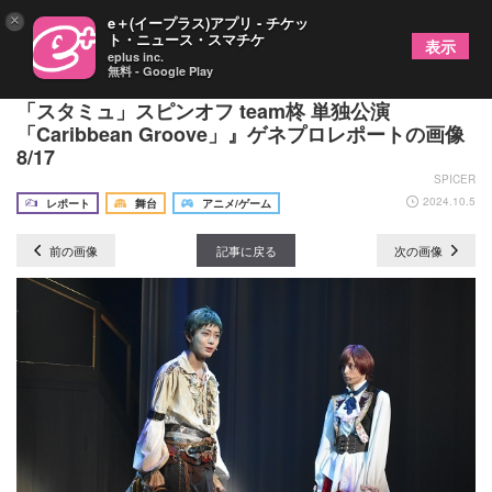
×
e＋(イープラス)アプリ - チケッ
ト・ニュース・スマチケ
表示
eplus inc.
無料 - Google Play
海賊たちの絆、役柄重ね熱演！～『新ミュージカル
「スタミュ」スピンオフ team柊 単独公演
「Caribbean Groove」』ゲネプロレポートの画像
8/17
SPICER
2024.10.5
レポート
舞台
アニメ/ゲーム
前の画像
記事に戻る
次の画像