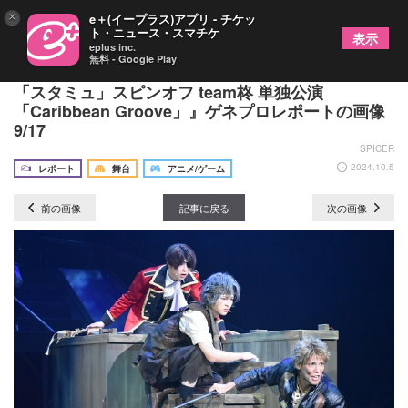
×
e＋(イープラス)アプリ - チケッ
ト・ニュース・スマチケ
表示
eplus inc.
無料 - Google Play
海賊たちの絆、役柄重ね熱演！～『新ミュージカル
「スタミュ」スピンオフ team柊 単独公演
「Caribbean Groove」』ゲネプロレポートの画像
9/17
SPICER
2024.10.5
レポート
舞台
アニメ/ゲーム
前の画像
記事に戻る
次の画像