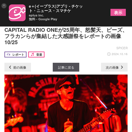
×
e＋(イープラス)アプリ - チケッ
ト・ニュース・スマチケ
表示
eplus inc.
無料 - Google Play
「Tシャツ作ってくれてありがとう！」京都・
CAPITAL RADIO ONEが25周年、怒髪天、ピーズ、
フラカンらが集結した大感謝祭をレポートの画像
10/25
SPICER
2024.10.16
レポート
音楽
前の画像
記事に戻る
次の画像