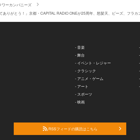
ラワーカンパニーズ
ありがとう！」京都・CAPITAL RADIO ONEが25周年、怒髪天、ピーズ、フ
- 音楽
- 舞台
- イベント・レジャー
- クラシック
- アニメ・ゲーム
- アート
- スポーツ
- 映画
RSSフィードの購読はこちら