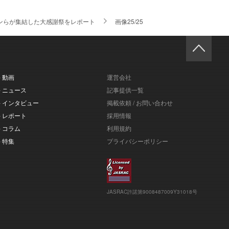
ラカンらが集結した大感謝祭をレポート
画像25/25
- 動画
運営会社
- ニュース
記事提供一覧
- インタビュー
掲載依頼 / お問い合わせ
- レポート
採用情報
- コラム
利用規約
- 特集
プライバシーポリシー
JASRAC許諾第9008487009Y31018号