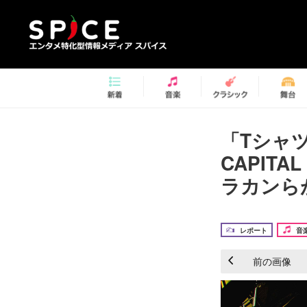
「Tシャ
CAPIT
ラカンら
レポート
音
前の画像