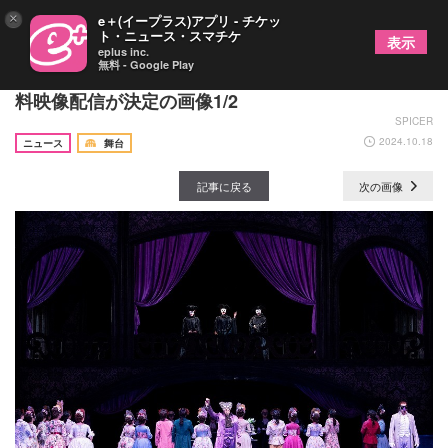
×
e＋(イープラス)アプリ - チケッ
ト・ニュース・スマチケ
表示
eplus inc.
無料 - Google Play
新国立劇場オペラ公演『ドン・ジョヴァンニ』の無
料映像配信が決定の画像1/2
SPICER
2024.10.18
ニュース
舞台
記事に戻る
次の画像