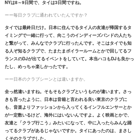
NYは8～9日間で、タイは3日間ですね。
ーー毎日クラブに通われていたんですか？
タイでは最終日だけ。日本に住んでるタイ人の友達が帰国するタ
イミングで一緒に行って、向こうのインディーズバンドの人たち
と繋がって、みんなでクラブに行ったんです。そこはタイでも知
る人ぞ知るクラブで、たまたまボイラールームとかで回してるフ
ランスのDJが出てるイベントをしていて。本当ハコもDJも良かっ
たし、めっちゃ楽しかったです。
ーー日本のクラブシーンとは違いますか。
全っ然違いますね。そもそもクラブというものが違います。さっ
きも言ったように、日本は音箱と言われる良い東京のクラブに
も、音楽よりファッションから入ってくるインフルエンサーとか
が一定数いるけど、海外にはいないんですよ。よく映画とかで、
友達と「クラブ行こう」みたいになって、中に入ったらみんな踊
ってるクラブがあるじゃないですか。タイにあったのは、まさし
くそのクラブでした。