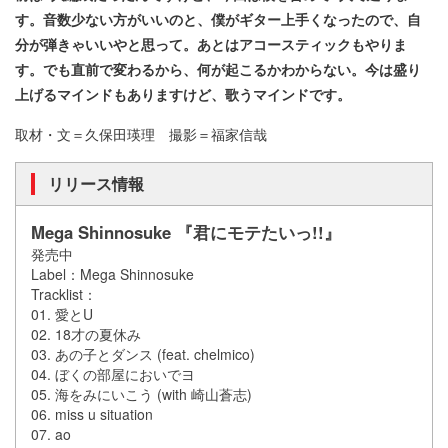
す。音数少ない方がいいのと、僕がギター上手くなったので、自
分が弾きゃいいやと思って。あとはアコースティックもやりま
す。でも直前で変わるから、何が起こるかわからない。今は盛り
上げるマインドもありますけど、歌うマインドです。
取材・文＝久保田瑛理 撮影＝福家信哉
リリース情報
Mega Shinnosuke 『君にモテたいっ!!』
発売中
Label：Mega Shinnosuke
Tracklist：
01. 愛とU
02. 18才の夏休み
03. あの子とダンス (feat. chelmico)
04. ぼくの部屋においでヨ
05. 海をみにいこう (with 崎山蒼志)
06. miss u situation
07. ao