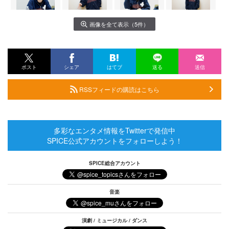
画像を全て表示（5件）
ポスト
シェア
はてブ
送る
送信
RSSフィードの購読はこちら
多彩なエンタメ情報をTwitterで発信中
SPICE公式アカウントをフォローしよう！
SPICE総合アカウント
音楽
演劇 / ミュージカル / ダンス