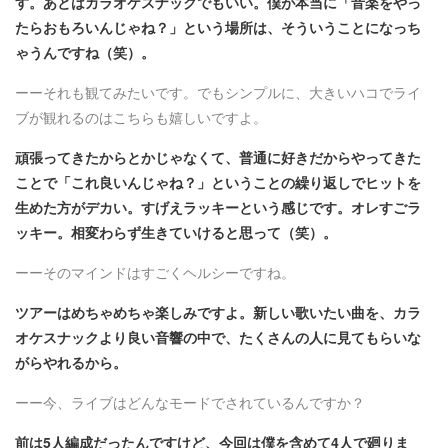
す。あとはカラオケスナックでもいい。僕が本当に「音楽をやっ
たらおもろいんじゃね？」という場所は、そういうことになっち
ゃうんですね（笑）。
ーーそれも観てみたいです。でもシンプルに、大きいハコでライ
ブが観れるのはこちらも嬉しいですよ。
頑張ってきたからとかじゃなくて、普通に好きだからやってきた
ことで「これ良いんじゃね？」ということの繰り返しでヒットを
生めた方がデカい。すげえラッキーという感じです。オレすごラ
ッキー。相変わらず生きていけると思って（笑）。
ーーそのマインドはすごくヘルシーですね。
ツアーはめちゃめちゃ楽しみですよ。新しい歌いたい曲を、カラ
オケスナックより良い音響の中で、たくさんの人に見てもらいな
がらやれるから。
ーー今、ライブはどんなモードでされているんですか？
前は5人編成だったんですけど、今回は僕を含めて4人で廻りま