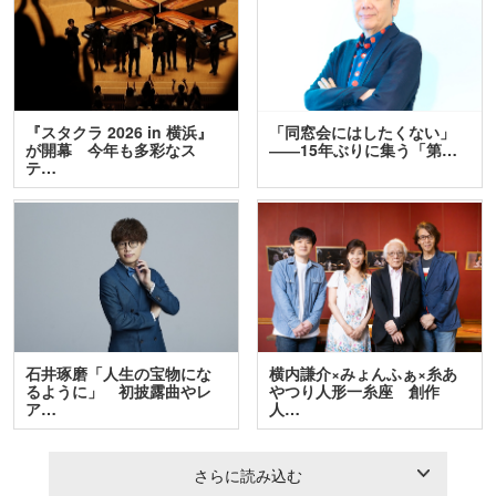
『スタクラ 2026 in 横浜』
「同窓会にはしたくない」
が開幕 今年も多彩なス
――15年ぶりに集う「第…
テ…
石井琢磨「人生の宝物にな
横内謙介×みょんふぁ×糸あ
るように」 初披露曲やレ
やつり人形一糸座 創作
ア…
人…
さらに読み込む