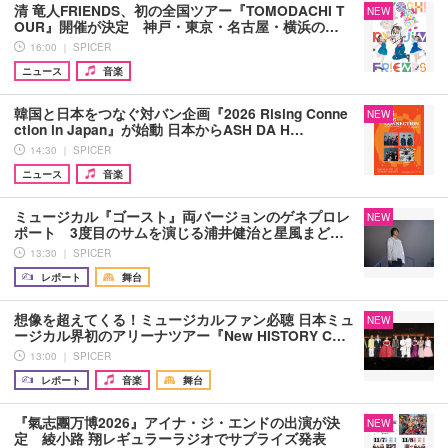
清 竜人FRIENDS、初の全国ツアー『TOMODACHI T
NEW
OUR』開催が決定 神戸・東京・名古屋・横浜の…
16:00 ｜ SPICER
ニュース
音楽
韓国と日本をつなぐ対バン企画『2026 Rising Conne
NEW
ction in Japan』が始動 日本からASH DA H…
14:30 ｜ SPICER
ニュース
音楽
ミュージカル『ゴースト』両バージョンのゲネプロレ
NEW
ポート 3度目のサムを演じる浦井健治と星風まど…
13:30 ｜ SPICER
レポート
舞台
想像を超えてくる！ミュージカルファン必聴 日本ミュ
NEW
ージカル界初のアリーナツアー『New HISTORY C…
13:00 ｜ SPICER
レポート
音楽
舞台
『氣志團万博2026』アイナ・ジ・エンドの出演が決
NEW
定 綾小路 翔レギュラーラジオでサプライズ発表