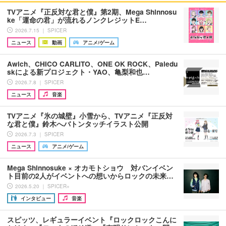
TVアニメ『正反対な君と僕』第2期、Mega Shinnosu
ke「運命の君」が流れるノンクレジットE…
2026.7.15 ｜ SPICER
ニュース
動画
アニメ/ゲーム
Awich、CHICO CARLITO、ONE OK ROCK、Paledu
skによる新プロジェクト・YAO、亀梨和也…
2026.7.8 ｜ SPICER
ニュース
音楽
TVアニメ『氷の城壁』小雪から、TVアニメ『正反対
な君と僕』鈴木へバトンタッチイラスト公開
2026.7.3 ｜ SPICER
ニュース
アニメ/ゲーム
Mega Shinnosuke × オカモトショウ 対バンイベン
ト目前の2人がイベントへの想いからロックの未来…
2026.5.20 ｜ SPICER+
インタビュー
音楽
スピッツ、レギュラーイベント『ロックロックこんに