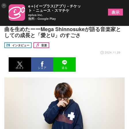
×
e＋(イープラス)アプリ - チケッ
ト・ニュース・スマチケ
表示
eplus inc.
無料 - Google Play
「好きだからやってきたこと」の繰り返しでヒット
曲を生めたーーMega Shinnosukeが語る音楽家と
しての成長と「愛とU」のすごさ
インタビュー
音楽
2024.11.29
ポスト
シェア
送る