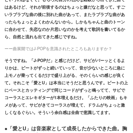
はあるけど、それが前後するのはちょっと嫌だなと思って。すご
いラブラブな曲の後に別れた曲があって、またラブラブな曲があ
ったらちょっとよくわかんないから。しかもちゃんと曲のトーン
に合わせて、失恋なのか片思いなのかを考えて歌詞を書いてるか
ら、自然と流れも出てきた感じですね。
ーー曲展開ではJ-POPを意識されたところもありますか？
そうですね。「J-POPだ」と感じだけど、サビがバーッとくるよ
りかは、ビートがずっと続いていって、音が少ないところに急に
上モノが乗ってくるだけで盛り上がる、そのくらいの感じが良く
て。それこそ「愛とU」は本当にそうだと思うんです。ビートの上
にベースとカッティングで同じコードがずっと鳴ってて、サビで
コーラスとエレキギターが1本増えるだけ。「ふたりの映画」もキ
メがあって、サビがきてコーラスが増えて、ドラムがちょっと激
しくなるぐらい。そういう余白感は全曲で意識してます。
●「愛とU」は音楽家として成長したからできた曲。胸