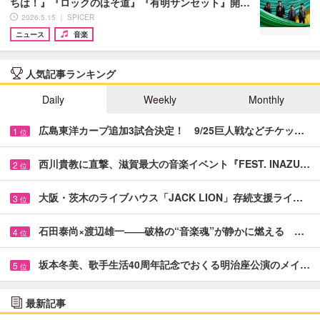
ちは！』『ロックのほそ道』『有明サンセット』開…
2026.5.15 ｜ SPICER
ニュース
音楽
人気記事ランキング
Daily
Weekly
Monthly
広島東洋カープ追加3試合決定！ 9/25巨人戦などチケッ…
1
位
西川貴教に直撃、滋賀最大の音楽イベント『FEST. INAZU…
2
位
大阪・茨木のライブハウス「JACK LION」存続支援ライ…
3
位
石田泰尚×渡辺雄一――破格の“音楽魂”が静かに燃える …
4
位
坂本冬美、歌手生活40周年記念でおくる明治座公演のメイ…
5
位
最新記事