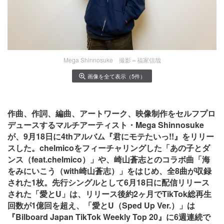
Mega Shinnosuke 撮影＝福家信哉
画像を全て表示（5件）
作曲、作詞、編曲、アートワーク、映像制作をセルフプロ
デュースするマルチアーティスト・Mega Shinnosuke
が、9月18日に4thアルバム『君にモテたいっ!!』をリリー
スした。chelmicoをフィーチャリングした「あの子とダ
ンス（feat.chelmico）」や、崎山蒼志とのコラボ曲「海
をみにいこう（with崎山蒼志）」をはじめ、全8曲が収録
された1枚。先行シングルとして6月18日に配信リリース
された「愛とU」は、リリース後約2ヶ月でTikTok総再生
回数が1億回を超え、「愛とU（Sped Up Ver.）」は
『Bilboard Japan TikTok Weekly Top 20』に6週連続で