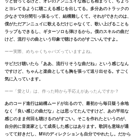
ッと合ってるけど、オレのアンニュイな感じも相まって、ちょっ
とヨレてるように聴こえる感じを出してる。多分あのトラックの
少なさで3分間引っ張るって、結構難しくて。それができたのは、
僕がただアンニュイに歌えるだけじゃなくて、歌い上げることも
ラップもできるし、ギターソロも弾けるから。僕のスキルの曲だ
けど、流行りの曲という印象で聴けるのがすごいんですよ。
ーー実際、めちゃくちゃバズっていますよね。
サビだけ聴いたら「ああ、流行りそうな曲だね」という感じなん
ですけど、ちゃんと楽曲としても胸を張って送り出せる。すごく
気に入っています。
ーー「愛とU」は、作った時から手応えがあったんですか？
あのコード進行は結構ムードが出るので、最初から毎日疑う余地
なく「良い感じの曲だな」とは思ってたんですけど、あの平坦な
感じのまま何回も聴けるのがすごい。そこを作れたというのが、
自分的に音楽家として成長した感じはあります。歌詞も意味が通
ってて好きだし、MVのディレクションも自分でやれたし。だから