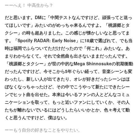
ーーへえ！ 中高生から？
だと思います。DMに「中間テストなんですけど、頑張ってと送っ
てほしいです」みたいのがめっちゃ来るんですよ。「桃源郷とタ
クシー」の時も超ありました。この感じが懐かしいなと思ってま
す。
「Spotify RADAR: Early Noise」に18歳で選ばれて、でも当
時は福岡でふらついてただけだったので「何これ」みたいな。あ
まりわからなくて。それで全然曲も出さないままだったんです。
「桃源郷とタクシー」が世の中的なMega Shinnosukeの初期衝動
だったんですけど、今そこから5年ぐらい経って、音楽シーンも変
わったし、新しい人が出てきたり、オレが好きだったシーンはほ
ぼなくなっちゃったけど、その中でこうやって新たにできたシー
ンでヒット曲を出せた。本来は今いるファンの人とどんなコミュ
ニケーションを取って、もっと近いファンにしていくか、その人
たちが離れないでいるにはどうしたらいいかとか、色々考えて動
くと思うんですけど、僕はない。
ーーもう自分の好きなことをやりたい。