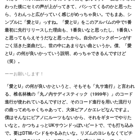
わった後にセミの声が上がってきて、バシってくるのかと思った
ら、うわんっと広がっていく感じがめっちゃ良い。でもまあ、シ
ンプルに「愛とU」っすね。「愛とU」をこのアルバムの中で1番
最初に先行リリースした理由も、1番良いなと思ったし、1番良い
と思ってもらえそうだなと思ったから。自分のバックボーンがす
ごく活きた楽曲だし、世の中にあまりない曲というか。僕、「愛
とU」の何が良いかっていう説明、めっちゃできるんですけど
（笑）。
ーーお願いします！
「愛とU」の何が良いかというと、そもそも「丸サ進行」と言われ
る、椎名林檎の「丸ノ内サディスティック（1999年）」のコード
進行が使われているんですけど、そのコード進行を用いた流行り
の曲ってめちゃくちゃあって、大体ピアノかエレピなんですよ。
僕はそんなにピアノにルーツもないから、それをギターでやりた
いなと。かつちょっとUKサウンドっぽいビートで、でも打ち込み
で。要はDTMバンドをやるみたいな。リズムのヨレもなくてピチ