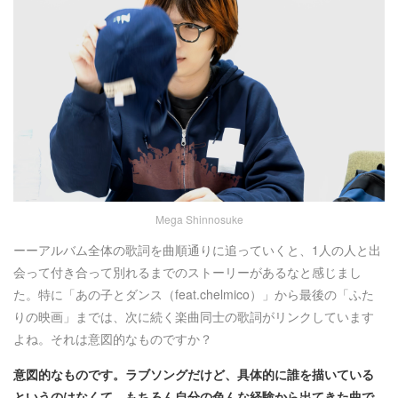
Mega Shinnosuke
ーーアルバム全体の歌詞を曲順通りに追っていくと、1人の人と出
会って付き合って別れるまでのストーリーがあるなと感じまし
た。特に「あの子とダンス（feat.chelmico）」から最後の「ふた
りの映画」までは、次に続く楽曲同士の歌詞がリンクしています
よね。それは意図的なものですか？
意図的なものです。ラブソングだけど、具体的に誰を描いている
というのはなくて。もちろん自分の色んな経験から出てきた曲で