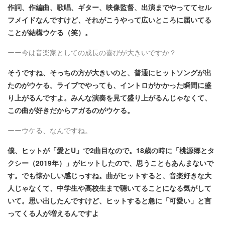
作詞、作編曲、歌唱、ギター、映像監督、出演までやっててセル
フメイドなんですけど、それがこうやって広いところに届いてる
ことが結構ウケる（笑）。
ーー今は音楽家としての成長の喜びが大きいですか？
そうですね、そっちの方が大きいのと、普通にヒットソングが出
たのがウケる。ライブでやっても、イントロがかかった瞬間に盛
り上がるんですよ。みんな演奏を見て盛り上がるんじゃなくて、
この曲が好きだからアガるのがウケる。
ーーウケる、なんですね。
僕、ヒットが「愛とU」で2曲目なので。18歳の時に「桃源郷とタ
クシー（2019年）」がヒットしたので、思うこともあんまないで
す。でも懐かしい感じっすね。曲がヒットすると、音楽好きな大
人じゃなくて、中学生や高校生まで聴いてることになる気がして
いて。思い出したんですけど、ヒットすると急に「可愛い」と言
ってくる人が増えるんですよ