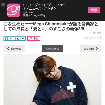
×
e＋(イープラス)アプリ - チケッ
ト・ニュース・スマチケ
表示
eplus inc.
無料 - Google Play
「好きだからやってきたこと」の繰り返しでヒット
曲を生めたーーMega Shinnosukeが語る音楽家と
しての成長と「愛とU」のすごさの画像3/5
SPICER
2024.11.29
インタビュー
音楽
前の画像
記事に戻る
次の画像