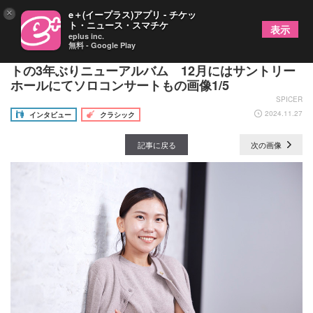
×
e＋(イープラス)アプリ - チケッ
ト・ニュース・スマチケ
表示
eplus inc.
無料 - Google Play
ピアニスト・小林愛実が語る、オール・シューベル
トの3年ぶりニューアルバム 12月にはサントリー
ホールにてソロコンサートもの画像1/5
SPICER
2024.11.27
インタビュー
クラシック
記事に戻る
次の画像