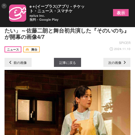
×
e＋(イープラス)アプリ - チケッ
ト・ニュース・スマチケ
表示
eplus inc.
無料 - Google Play
宮沢りえ「誠実に、心の密度を大切に、本番に挑み
たい」～佐藤二朗と舞台初共演した『そのいのち』
が開幕の画像4/7
SPICER
2024.11.10
ニュース
舞台
前の画像
記事に戻る
次の画像