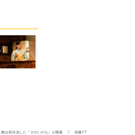
と舞台初共演した『そのいのち』が開幕
画像7/7