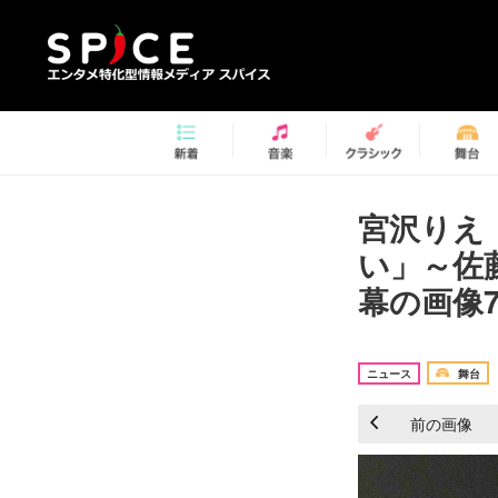
宮沢りえ
い」～佐
幕の画像7
ニュース
舞台
前の画像